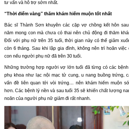
tư vấn và hỗ trợ sớm nhất.
“Thời điểm vàng” thăm khám hiếm muộn tốt nhất
Bác sĩ Thành Sơn khuyên các cặp vợ chồng kết hôn sau 
năm mong con mà chưa có thai nên chủ động đi thăm khám
Đối với phụ nữ trên 35 tuổi, thời gian này có thể giảm xuố
còn 6 tháng. Sau khi lập gia đình, không nên trì hoãn việc 
con nếu người phụ nữ đã trên 30 tuổi.
Những trường hợp người vợ lớn tuổi đã từng có các bệnh l
phụ khoa như lạc nội mạc tử cung, u nang buồng trứng, cá
vấn đề liên quan tới vòi trứng… nên khám hiếm muộn sớ
hơn. Các bệnh lý nền và sau tuổi 35 sẽ khiến chất lượng na
noãn của người phụ nữ giảm đi rất nhanh.