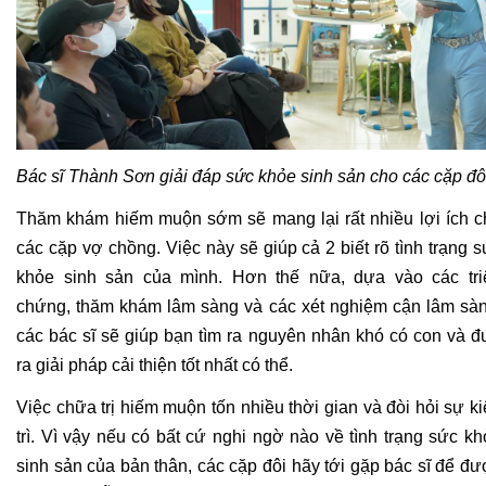
Bác sĩ Thành Sơn giải đáp sức khỏe sinh sản cho các cặp đô
Thăm khám hiếm muộn sớm sẽ mang lại rất nhiều lợi ích ch
các cặp vợ chồng. Việc này sẽ giúp cả 2 biết rõ tình trạng s
khỏe sinh sản của mình. Hơn thế nữa, dựa vào các triệ
chứng, thăm khám lâm sàng và các xét nghiệm cận lâm sàng
các bác sĩ sẽ giúp bạn tìm ra nguyên nhân khó có con và đ
ra giải pháp cải thiện tốt nhất có thể.
Việc chữa trị hiếm muộn tốn nhiều thời gian và đòi hỏi sự ki
trì. Vì vậy nếu có bất cứ nghi ngờ nào về tình trạng sức kh
sinh sản của bản thân, các cặp đôi hãy tới gặp bác sĩ để đư