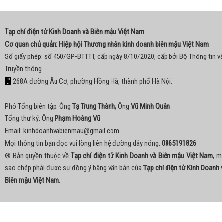
Tạp chí điện tử Kinh Doanh và Biên mậu Việt Nam
Cơ quan chủ quản: Hiệp hội Thương nhân kinh doanh biên mậu Việt Nam
Số giấy phép: số 450/GP-BTTTT, cấp ngày 8/10/2020, cấp bởi Bộ Thông tin v
Truyền thông
268A đường Âu Cơ, phường Hồng Hà, thành phố Hà Nội.
Phó Tổng biên tập: Ông
Tạ Trung Thành,
Ông
Vũ Minh Quân
Tổng thư ký: Ông
Phạm Hoàng Vũ
Email:
kinhdoanhvabienmau@gmail.com
Mọi thông tin bạn đọc vui lòng liên hệ đường dây nóng:
0865191826
® Bản quyền thuộc về
Tạp chí điện tử Kinh Doanh và Biên mậu Việt Nam
, m
sao chép phải được sự đồng ý bằng văn bản của
Tạp chí điện tử Kinh Doanh 
Biên mậu Việt Nam
.