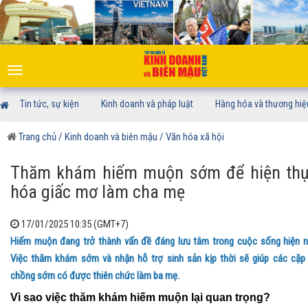
Toggle
navigation
Tin tức, sự kiện
Kinh doanh và pháp luật
Hàng hóa và thương hiệ
Trang chủ
/ Kinh doanh và biên mậu
/ Văn hóa xã hội
Thăm khám hiếm muộn sớm để hiện th
hóa giấc mơ làm cha mẹ
17/01/2025 10:35 (GMT+7)
Hiếm muộn đang trở thành vấn đề đáng lưu tâm trong cuộc sống hiện n
Việc thăm khám sớm và nhận hỗ trợ sinh sản kịp thời sẽ giúp các cặp
chồng sớm có được thiên chức làm ba mẹ.
Vì sao việc thăm khám hiếm muộn lại quan trọng?