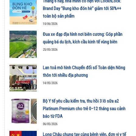
Tháng 6 này, nhà mình có hẹn với LocknLock:
Brand Day "Bung kho đón hè" giảm tới 50%++
toàn bộ sản phẩm
10/06/2026
Đua xe đạp địa hình nơi biên cương: Góp phần
quảng bá du lịch, kích cầu kinh tế vùng biên
25/05/2026
Lan toả mô hình Chuyển đổi số Toàn diện Nông
thôn tới nhiều địa phương
14/05/2026
Bộ Y tế yêu cầu kiểm tra, thu hồi 3 lô sữa a2
Platinum Premium cho trẻ 0–12 tháng sau cảnh
báo từ FDA
06/05/2026
Long Châu chung tay cùng bệnh viện, đơn vị y tế