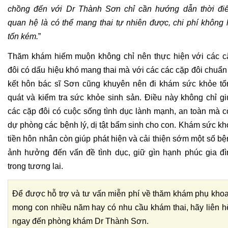
chồng đến với Dr Thành Sơn chỉ cần hướng dẫn thời điể
quan hệ là có thể mang thai tự nhiên được, chi phí không 
tốn kém.
”
Thăm khám hiếm muộn không chỉ nên thực hiện với các cặ
đôi có dấu hiệu khó mang thai mà với các các cặp đôi chuẩn 
kết hôn bác sĩ Sơn cũng khuyên nên đi khám sức khỏe tổn
quát và kiểm tra sức khỏe sinh sản. Điều này không chỉ gi
các cặp đôi có cuộc sống tình dục lành mạnh, an toàn mà c
dự phòng các bệnh lý, dị tật bẩm sinh cho con. Khám sức kh
tiền hôn nhân còn giúp phát hiện và cải thiện sớm một số bệ
ảnh hưởng đến vấn đề tình dục, giữ gìn hạnh phúc gia đìn
trong tương lai.
Để được hỗ trợ và tư vấn miễn phí về thăm khám phụ khoa,
mong con nhiều năm hay có nhu cầu khám thai, hãy liên hệ
ngay đến phòng khám Dr Thành Sơn.