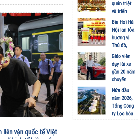
công
quán triệt
nghiệp -
và triển
năng lượng
khai thực
Bia Hơi Hà
sinh thái
hiện Nghị
Nội lan tỏa
tại Vũng
quyết Hội
hương vị
Áng
nghị Trung
Thủ đô,
29/07/2026
ương 3
khuấy động
Giáo viên
29/07/2026
mùa hè tại
dạy lái xe
TP. Hồ Chí
gần 20 năm
Minh
chuyển
18/07/2026
sang dùng
Nửa đầu
Limo
năm 2026,
Green: Tôi
Tổng Công
đã hiểu vì
ty Lọc hóa
sao xe điện
dầu Việt
ngày càng
Nam lập kỷ
 liên vận quốc tế Việt
xuất hiện
lục sản