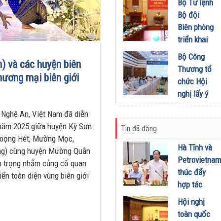
khích mọi
Bộ Tư lệnh
Đầu tư
miền Di
người trở
Bộ đội
01/08/2026
sản, lan
thành
Biên phòng
tỏa giá trị
phiên bản
triển khai
du lịch
tốt hơn của
phương
Bộ Công
xanh
chính mình
) và các huyện biên
hướng,
Thương tổ
31/07/2026
01/08/2026
nhiệm vụ
hương mại biên giới
chức Hội
trọng tâm
nghị lấy ý
tháng
kiến dự
8/2026
h Nghệ An, Việt Nam đã diễn
thảo Nghị
 năm 2025 giữa huyện Kỳ Sơn
31/07/2026
Tin đã đăng
định về
 Noọng Hét, Mường Mọc,
kinh doanh
Hà Tĩnh và
ng) cùng huyện Mường Quắn
xăng dầu
Petrovietnam
an trọng nhằm củng cố quan
29/07/2026
thúc đẩy
iển toàn diện vùng biên giới
hợp tác
phát triển
Hội nghị
trung tâm
toàn quốc