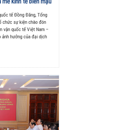
 mẽ kinh tế biên mậu
nhiều trên
lượng và
đường
doanh thu
quốc tế Đồng Đăng, Tổng
28/07/2026
27/07/2026
ổ chức sự kiện chào đón
ên vận quốc tế Việt Nam –
o ảnh hưởng của đại dịch