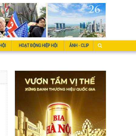
HỘI
HOẠT ĐỘNG HIỆP HỘI
ẢNH - CLIP