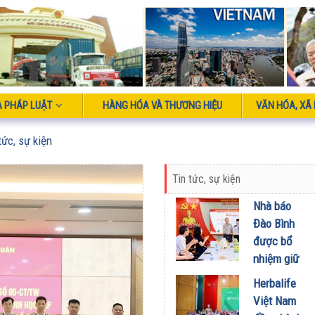
À PHÁP LUẬT
HÀNG HÓA VÀ THƯƠNG HIỆU
VĂN HÓA, XÃ 
tức, sự kiện
Tin tức, sự kiện
Nhà báo
Đào Bình
được bổ
nhiệm giữ
chức Tổng
Herbalife
Biên tập
Việt Nam
Tạp chí