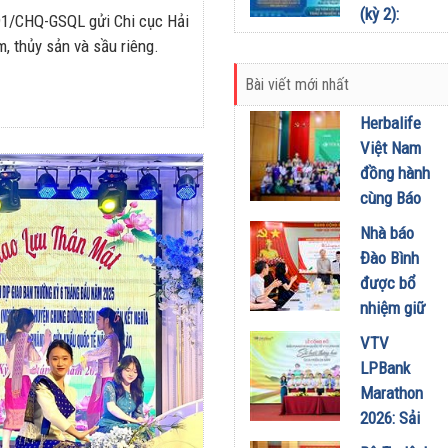
kết và quản
(kỳ 2):
91/CHQ-GSQL gửi Chi cục Hải
14/07/2026
lý thông
Phân định
, thủy sản và sầu riêng.
minh trong
trách
kỷ nguyên
Bài viết mới nhất
nhiệm chủ
số
quản nền
Herbalife
03/07/2026
tảng để
Việt Nam
bảo vệ
đồng hành
người tiêu
cùng Báo
dùng
Sức khỏe
Nhà báo
02/07/2026
và Đời
Đào Bình
sống tổ
được bổ
chức Cuộc
nhiệm giữ
thi “Tôi
chức Tổng
VTV
Khỏe Đẹp
Biên tập
LPBank
Hơn” lần
Tạp chí
Marathon
thứ 5 để
Doanh
2026: Sải
khuyến
nghiệp và
bước qua