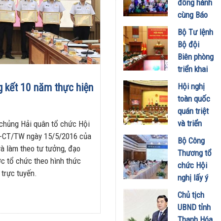
đồng hành
Doanh
cùng Báo
nghiệp và
Sức khỏe
Bộ Tư lệnh
Đầu tư
và Đời
Bộ đội
01/08/2026
sống tổ
Biên phòng
chức Cuộc
triển khai
thi “Tôi
phương
Hội nghị
 kết 10 năm thực hiện
Khỏe Đẹp
hướng,
toàn quốc
Hơn” lần
nhiệm vụ
quán triệt
thứ 5 để
trọng tâm
và triển
 chủng Hải quân tổ chức Hội
khuyến
tháng
khai thực
05-CT/TW ngày 15/5/2016 của
khích mọi
Bộ Công
8/2026
hiện Nghị
và làm theo tư tưởng, đạo
người trở
Thương tổ
31/07/2026
quyết Hội
c tổ chức theo hình thức
thành
chức Hội
nghị Trung
 trực tuyến.
phiên bản
nghị lấy ý
ương 3
tốt hơn của
kiến dự
Chủ tịch
29/07/2026
chính mình
thảo Nghị
UBND tỉnh
01/08/2026
định về
Thanh Hóa