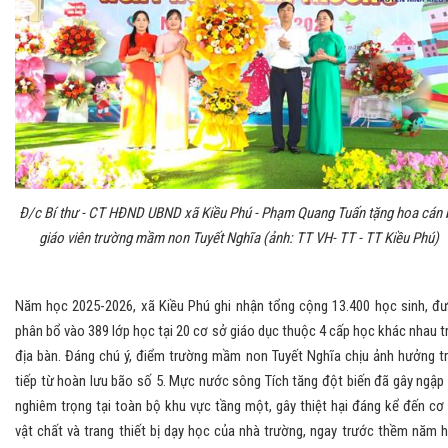
Đ/c Bí thư - CT HĐND UBND xã Kiều Phú - Phạm Quang Tuấn tặng hoa cán 
giáo viên trường mầm non Tuyết Nghĩa (ảnh: TT VH- TT - TT Kiều Phú)
Năm học 2025-2026, xã Kiều Phú ghi nhận tổng cộng 13.400 học sinh, đ
phân bổ vào 389 lớp học tại 20 cơ sở giáo dục thuộc 4 cấp học khác nhau t
địa bàn. Đáng chú ý, điểm trường mầm non Tuyết Nghĩa chịu ảnh hưởng t
tiếp từ hoàn lưu bão số 5. Mực nước sông Tích tăng đột biến đã gây ngập 
nghiêm trọng tại toàn bộ khu vực tầng một, gây thiệt hại đáng kể đến cơ
vật chất và trang thiết bị dạy học của nhà trường, ngay trước thềm năm 