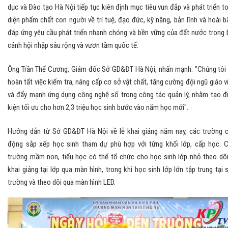
dục và Đào tạo Hà Nội tiếp tục kiên định mục tiêu vun đắp và phát triển t
diện phẩm chất con người về trí tuệ, đạo đức, kỹ năng, bản lĩnh và hoài b
đáp ứng yêu cầu phát triển nhanh chóng và bền vững của đất nước trong 
cảnh hội nhập sâu rộng và vươn tầm quốc tế.
Ông Trần Thế Cương, Giám đốc Sở GD&ĐT Hà Nội, nhấn mạnh: "Chúng tôi
hoàn tất việc kiểm tra, nâng cấp cơ sở vật chất, tăng cường đội ngũ giáo v
và đẩy mạnh ứng dụng công nghệ số trong công tác quản lý, nhằm tạo đ
kiện tối ưu cho hơn 2,3 triệu học sinh bước vào năm học mới".
Hướng dẫn từ Sở GD&ĐT Hà Nội về lễ khai giảng năm nay, các trường 
động sắp xếp học sinh tham dự phù hợp với từng khối lớp, cấp học. 
trường mầm non, tiểu học có thể tổ chức cho học sinh lớp nhỏ theo dõi
khai giảng tại lớp qua màn hình, trong khi học sinh lớp lớn tập trung tại 
trường và theo dõi qua màn hình LED.