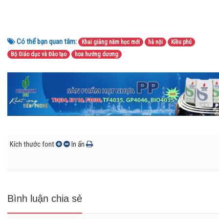
Có thể bạn quan tâm:
Khai giảng năm học mới
hà nội
Kiều phú
Bộ Giáo dục và Đào tạo
hoa hướng dương
Kích thước font
In ấn
Bình luận chia sẻ