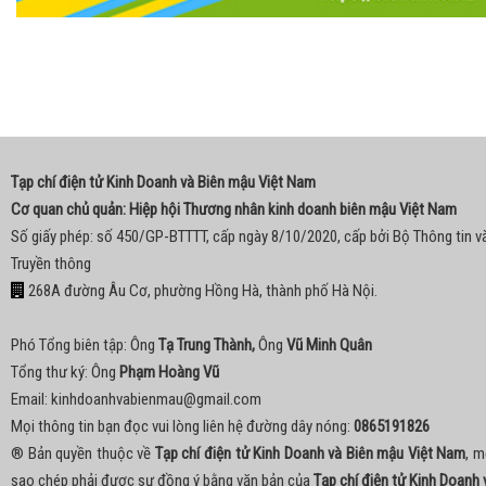
Tạp chí điện tử Kinh Doanh và Biên mậu Việt Nam
Cơ quan chủ quản: Hiệp hội Thương nhân kinh doanh biên mậu Việt Nam
Số giấy phép: số 450/GP-BTTTT, cấp ngày 8/10/2020, cấp bởi Bộ Thông tin v
Truyền thông
268A đường Âu Cơ, phường Hồng Hà, thành phố Hà Nội.
Phó Tổng biên tập: Ông
Tạ Trung Thành,
Ông
Vũ Minh Quân
Tổng thư ký: Ông
Phạm Hoàng Vũ
Email:
kinhdoanhvabienmau@gmail.com
Mọi thông tin bạn đọc vui lòng liên hệ đường dây nóng:
0865191826
® Bản quyền thuộc về
Tạp chí điện tử Kinh Doanh và Biên mậu Việt Nam
, m
sao chép phải được sự đồng ý bằng văn bản của
Tạp chí điện tử Kinh Doanh 