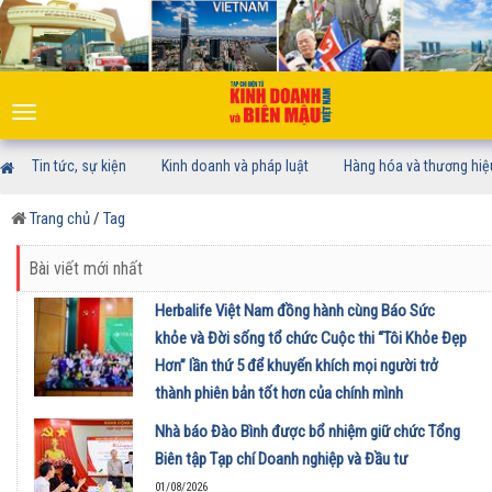
Toggle
navigation
Tin tức, sự kiện
Kinh doanh và pháp luật
Hàng hóa và thương hiệ
Trang chủ
/
Tag
Bài viết mới nhất
Herbalife Việt Nam đồng hành cùng Báo Sức
khỏe và Đời sống tổ chức Cuộc thi “Tôi Khỏe Đẹp
Hơn” lần thứ 5 để khuyến khích mọi người trở
thành phiên bản tốt hơn của chính mình
01/08/2026
Nhà báo Đào Bình được bổ nhiệm giữ chức Tổng
Biên tập Tạp chí Doanh nghiệp và Đầu tư
01/08/2026