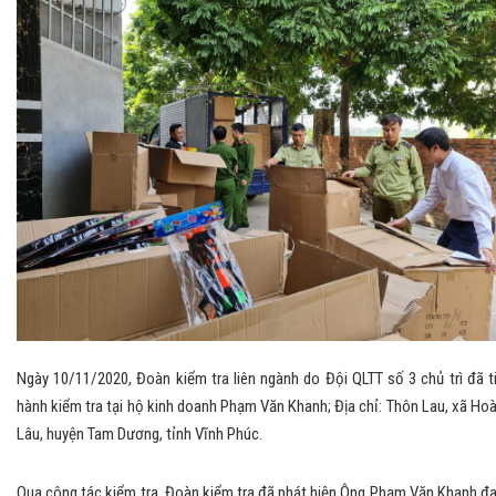
Ngày 10/11/2020, Đoàn kiểm tra liên ngành do Đội QLTT số 3 chủ trì đã t
hành kiểm tra tại hộ kinh doanh Phạm Văn Khanh; Địa chỉ: Thôn Lau, xã Ho
Lâu, huyện Tam Dương, tỉnh Vĩnh Phúc.
Qua công tác kiểm tra, Đoàn kiểm tra đã phát hiện Ông Phạm Văn Khanh đ