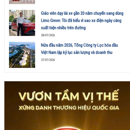
Giáo viên dạy lái xe gần 20 năm chuyển sang dùng
Limo Green: Tôi đã hiểu vì sao xe điện ngày càng
xuất hiện nhiều trên đường
28/07/2026
Nửa đầu năm 2026, Tổng Công ty Lọc hóa dầu
Việt Nam lập kỷ lục sản lượng và doanh thu
27/07/2026