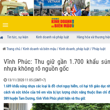
Toggle
navigation
Tin tức, sự kiện
Kinh doanh và pháp luật
Hàng hóa và thương hiệ
Trang chủ
/ Kinh doanh và biên mậu
/ Kinh doanh, pháp luật
/ Pháp luật
Vĩnh Phúc: Thu giữ gần 1.700 khẩu sú
nhựa không rõ nguồn gốc
13/11/2020 11:05 (GMT+7)
1.689 khẩu súng nhựa các loại là đồ chơi nguy hiểm, có hại tới giáo dục n
cách và sức khỏe của trẻ em vừa bị lực lượng chức năng thuộc Ban chỉ 
389 huyện Tam Dương, tỉnh Vĩnh Phúc phát hiện và thu giữ.