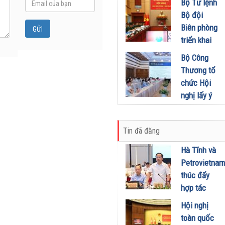
khích mọi
Bộ Tư lệnh
Đầu tư
miền Di
người trở
Bộ đội
01/08/2026
sản, lan
thành
Biên phòng
tỏa giá trị
phiên bản
triển khai
du lịch
tốt hơn của
phương
Bộ Công
xanh
chính mình
hướng,
Thương tổ
31/07/2026
01/08/2026
nhiệm vụ
chức Hội
trọng tâm
nghị lấy ý
tháng
kiến dự
8/2026
thảo Nghị
31/07/2026
Tin đã đăng
định về
kinh doanh
Hà Tĩnh và
xăng dầu
Petrovietnam
29/07/2026
thúc đẩy
hợp tác
phát triển
Hội nghị
trung tâm
toàn quốc