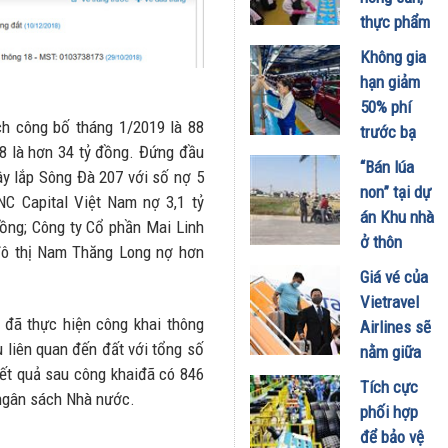
thực phẩm
dịp cuối
Không gia
năm: Kiểm
hạn giảm
soát ngay
50% phí
từ ''đầu
ch công bố tháng 1/2019 là 88
trước bạ
vào''
8 là hơn 34 tỷ đồng. Đứng đầu
với ôtô
“Bán lúa
06/01/2021
y lắp Sông Đà 207 với số nợ 5
29/12/2020
non” tại dự
NC Capital Việt Nam nợ 3,1 tỷ
án Khu nhà
ồng; Công ty Cổ phần Mai Linh
ở thôn
đô thị Nam Thăng Long nợ hơn
Đông Yên –
Giá vé của
Bắc Ninh
Vietravel
29/12/2020
 đã thực hiện công khai thông
Airlines sẽ
u liên quan đến đất với tổng số
nằm giữa
Kết quả sau công khaiđã có 846
Bamboo
Tích cực
ongân sách Nhà nước.
Airways và
phối hợp
Vietjet
để bảo vệ