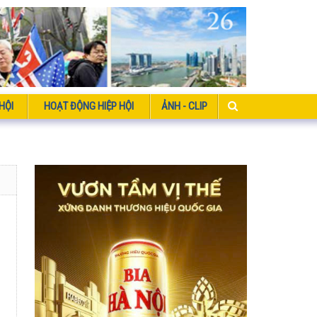
HỘI
HOẠT ĐỘNG HIỆP HỘI
ẢNH - CLIP