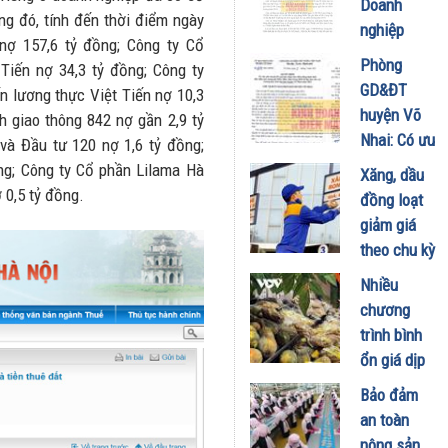
Doanh
ong đó, tính đến thời điểm ngày
nghiệp
 nợ 157,6 tỷ đồng; Công ty Cổ
quen liên
Phòng
Tiến nợ 34,3 tỷ đồng; Công ty
tiếp trúng
GD&ĐT
 lương thực Việt Tiến nợ 10,3
thầu sát
huyện Võ
h giao thông 842 nợ gần 2,9 tỷ
giá
Nhai: Có ưu
và Đầu tư 120 nợ 1,6 tỷ đồng;
22/11/2021
ái cho nhà
ng; Công ty Cổ phần Lilama Hà
Xăng, dầu
thầu quen?
 0,5 tỷ đồng.
đồng loạt
13/10/2021
giảm giá
theo chu kỳ
của Liên
Nhiều
bộ Tài
chương
chính –
trình bình
Công
ổn giá dịp
thương
Tết
Bảo đảm
26/08/2021
06/01/2021
an toàn
nông sản,