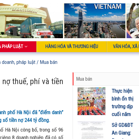
À PHÁP LUẬT
HÀNG HÓA VÀ THƯƠNG HIỆU
VĂN HÓA, XÃ 
h doanh, pháp luật
/ Mua bán
Mua bán
nợ thuế, phí và tiền
Thực hiện
bình ổn thị
trường dịp
ành phố Hà Nội đã “điểm danh”
cuối năm
ng số tiền nợ 244 tỷ đồng.
và Tết Giáp
Sở GD&ĐT
ố Hà Nội công bố, trong số 96
Thìn 2024
An Giang:
ỉ riêng 8 doanh nghiệp đã có số
18/10/2023