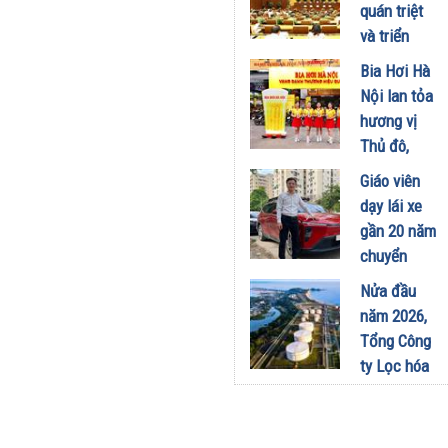
công
quán triệt
nghiệp -
và triển
năng lượng
khai thực
Bia Hơi Hà
sinh thái
hiện Nghị
Nội lan tỏa
tại Vũng
quyết Hội
hương vị
Áng
nghị Trung
Thủ đô,
29/07/2026
ương 3
khuấy động
Giáo viên
29/07/2026
mùa hè tại
dạy lái xe
TP. Hồ Chí
gần 20 năm
Minh
chuyển
18/07/2026
sang dùng
Nửa đầu
Limo
năm 2026,
Green: Tôi
Tổng Công
đã hiểu vì
ty Lọc hóa
sao xe điện
dầu Việt
ngày càng
Nam lập kỷ
xuất hiện
lục sản