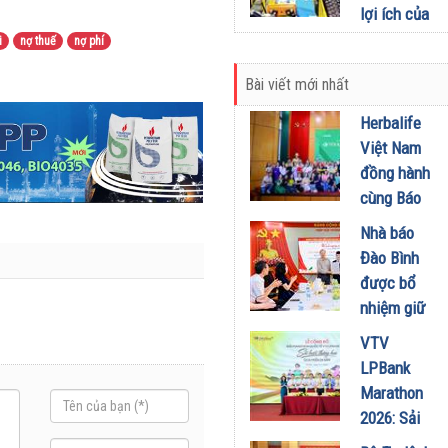
28/12/2020
lợi ích của
lốp xe Việt
i
nợ thuế
nợ phí
Nam xuất
Bài viết mới nhất
khẩu sang
Hoa Kỳ
Herbalife
28/12/2020
Việt Nam
đồng hành
cùng Báo
Sức khỏe
Nhà báo
và Đời
Đào Bình
sống tổ
được bổ
chức Cuộc
nhiệm giữ
thi “Tôi
chức Tổng
VTV
Khỏe Đẹp
Biên tập
LPBank
Hơn” lần
Tạp chí
Marathon
thứ 5 để
Doanh
2026: Sải
khuyến
nghiệp và
bước qua