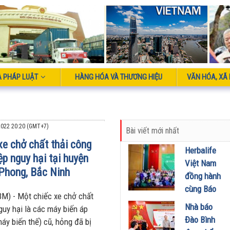
À PHÁP LUẬT
HÀNG HÓA VÀ THƯƠNG HIỆU
VĂN HÓA, XÃ 
022 20:20 (GMT+7)
Bài viết mới nhất
xe chở chất thải công
Herbalife
ệp nguy hại tại huyện
Việt Nam
Phong, Bắc Ninh
đồng hành
cùng Báo
M) - Một chiếc xe chở chất
Sức khỏe
Nhà báo
guy hại là các máy biến áp
và Đời
Đào Bình
áy biến thế) cũ, hỏng đã bị
sống tổ