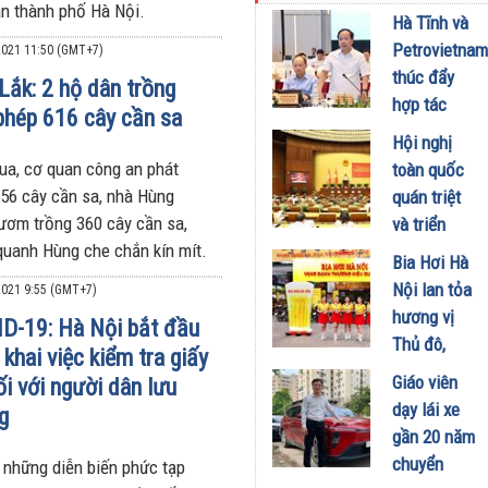
àn thành phố Hà Nội.
kinh doanh
Hà Tĩnh và
xăng dầu
Petrovietnam
021 11:50 (GMT+7)
29/07/2026
thúc đẩy
Lắk: 2 hộ dân trồng
hợp tác
 phép 616 cây cần sa
phát triển
Hội nghị
trung tâm
ua, cơ quan công an phát
toàn quốc
công
256 cây cần sa, nhà Hùng
quán triệt
nghiệp -
ươm trồng 360 cây cần sa,
và triển
năng lượng
quanh Hùng che chắn kín mít.
khai thực
Bia Hơi Hà
sinh thái
hiện Nghị
Nội lan tỏa
021 9:55 (GMT+7)
tại Vũng
quyết Hội
hương vị
Áng
D-19: Hà Nội bắt đầu
nghị Trung
Thủ đô,
29/07/2026
n khai việc kiểm tra giấy
ương 3
khuấy động
Giáo viên
ối với người dân lưu
29/07/2026
mùa hè tại
dạy lái xe
g
TP. Hồ Chí
gần 20 năm
Minh
chuyển
 những diễn biến phức tạp
18/07/2026