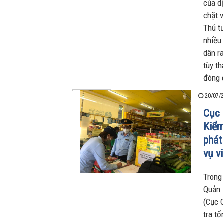
của d
chặt v
Thủ t
nhiều
dân ra
tùy th
đóng 
20/07/2
Cục 
Kiểm
phát
vụ v
Trong
Quản l
(Cục 
tra tổ