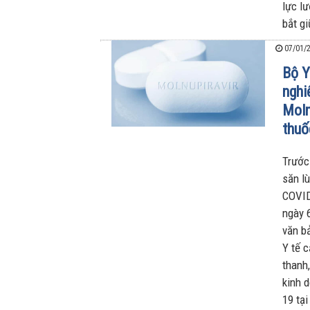
lực l
bắt gi
07/01/2
Bộ Y
nghi
Moln
thuố
Trước
săn lù
COVID,
ngày 
văn b
Y tế 
thanh,
kinh 
19 tại