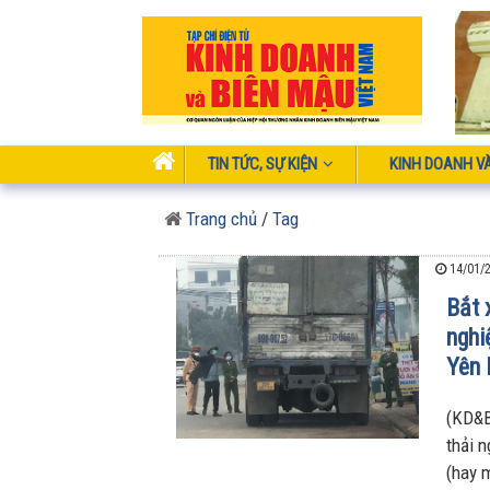
TIN TỨC, SỰ KIỆN
KINH DOANH V
Trang chủ
/
Tag
14/01/2
Bắt 
nghi
Yên 
(KD&B
thải n
(hay m