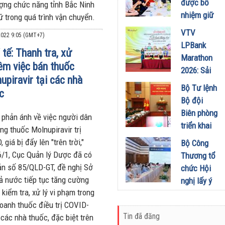
được bổ
ượng chức năng tỉnh Bắc Ninh
chức Cuộc
nhiệm giữ
ữ trong quá trình vận chuyển.
thi “Tôi
chức Tổng
VTV
Khỏe Đẹp
022 9:05 (GMT+7)
Biên tập
LPBank
Hơn” lần
 tế: Thanh tra, xử
Tạp chí
Marathon
thứ 5 để
êm việc bán thuốc
Doanh
2026: Sải
khuyến
nghiệp và
upiravir tại các nhà
bước qua
khích mọi
Bộ Tư lệnh
Đầu tư
c
miền Di
người trở
Bộ đội
01/08/2026
sản, lan
thành
Biên phòng
 phản ánh về việc người dân
tỏa giá trị
phiên bản
triển khai
ng thuốc Molnupiravir trị
du lịch
tốt hơn của
phương
 giá bị đẩy lên "trên trời,"
Bộ Công
xanh
chính mình
hướng,
6/1, Cục Quản lý Dược đã có
Thương tổ
31/07/2026
01/08/2026
nhiệm vụ
ản số 85/QLD-GT, đề nghị Sở
chức Hội
trọng tâm
cả nước tiếp tục tăng cường
nghị lấy ý
tháng
 kiểm tra, xử lý vi phạm trong
kiến dự
8/2026
doanh thuốc điều trị COVID-
thảo Nghị
31/07/2026
Tin đã đăng
 các nhà thuốc, đặc biệt trên
định về