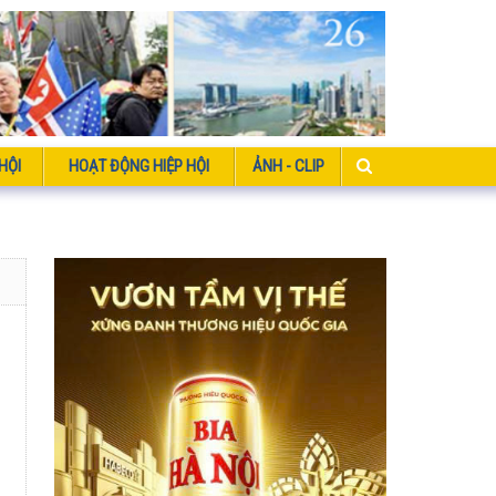
HỘI
HOẠT ĐỘNG HIỆP HỘI
ẢNH - CLIP