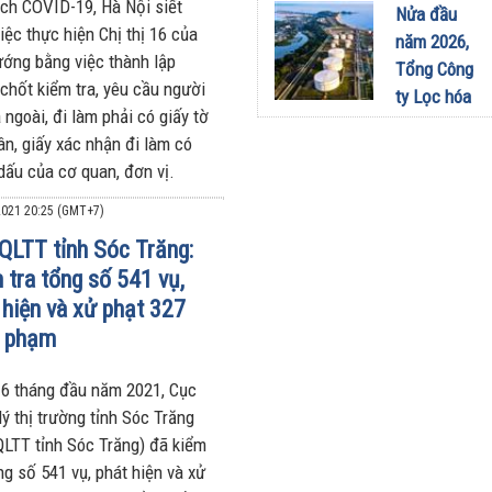
sang dùng
ịch COVID-19, Hà Nội siết
Nửa đầu
Limo
iệc thực hiện Chị thị 16 của
năm 2026,
Green: Tôi
ướng bằng việc thành lập
Tổng Công
đã hiểu vì
 chốt kiểm tra, yêu cầu người
ty Lọc hóa
sao xe điện
 ngoài, đi làm phải có giấy tờ
dầu Việt
ngày càng
ân, giấy xác nhận đi làm có
Nam lập kỷ
xuất hiện
dấu của cơ quan, đơn vị.
lục sản
nhiều trên
lượng và
021 20:25 (GMT+7)
đường
doanh thu
QLTT tỉnh Sóc Trăng:
28/07/2026
27/07/2026
 tra tổng số 541 vụ,
 hiện và xử phạt 327
i phạm
 6 tháng đầu năm 2021, Cục
ý thị trường tỉnh Sóc Trăng
QLTT tỉnh Sóc Trăng) đã kiểm
ng số 541 vụ, phát hiện và xử