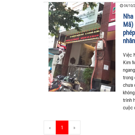
04/10/2
Nha 
Mã) 
phép
nhân
Việc 
Kim M
ngang
trong
chưa 
không
trình
cuộc 
«
1
»