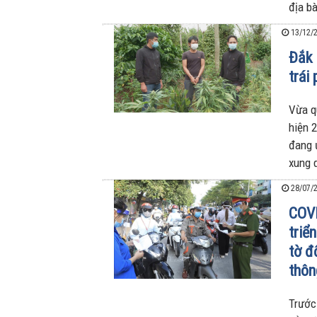
địa b
13/12/2
Đắk 
trái
Vừa q
hiện 
đang 
xung 
28/07/2
COVI
triể
tờ đ
thôn
Trước