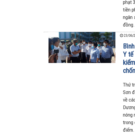
phạt 
tiền p
ngân 
đồng.
23/06/2
Bình
Y tế
kiểm
chốn
Thứ t
Sơn đ
về cá
Dương
nóng 
trong
điểm.