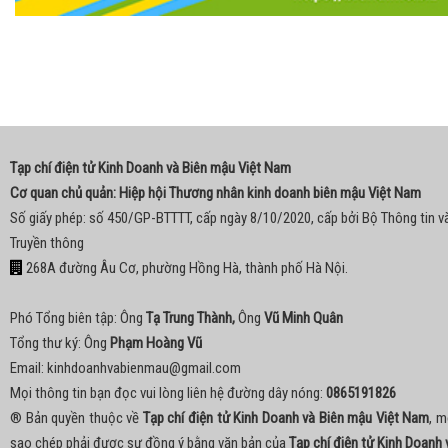
Tạp chí điện tử Kinh Doanh và Biên mậu Việt Nam
Cơ quan chủ quản: Hiệp hội Thương nhân kinh doanh biên mậu Việt Nam
Số giấy phép: số 450/GP-BTTTT, cấp ngày 8/10/2020, cấp bởi Bộ Thông tin v
Truyền thông
268A đường Âu Cơ, phường Hồng Hà, thành phố Hà Nội.
Phó Tổng biên tập: Ông
Tạ Trung Thành,
Ông
Vũ Minh Quân
Tổng thư ký: Ông
Phạm Hoàng Vũ
Email:
kinhdoanhvabienmau@gmail.com
Mọi thông tin bạn đọc vui lòng liên hệ đường dây nóng:
0865191826
® Bản quyền thuộc về
Tạp chí điện tử Kinh Doanh và Biên mậu Việt Nam
, m
sao chép phải được sự đồng ý bằng văn bản của
Tạp chí điện tử Kinh Doanh 