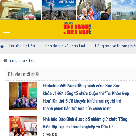
Toggle
navigation
Tin tức, sự kiện
Kinh doanh và pháp luật
Hàng hóa và thương hiệ
Trang chủ
/
Tag
Bài viết mới nhất
Herbalife Việt Nam đồng hành cùng Báo Sức
khỏe và Đời sống tổ chức Cuộc thi “Tôi Khỏe Đẹp
Hơn” lần thứ 5 để khuyến khích mọi người trở
thành phiên bản tốt hơn của chính mình
01/08/2026
Nhà báo Đào Bình được bổ nhiệm giữ chức Tổng
Biên tập Tạp chí Doanh nghiệp và Đầu tư
01/08/2026