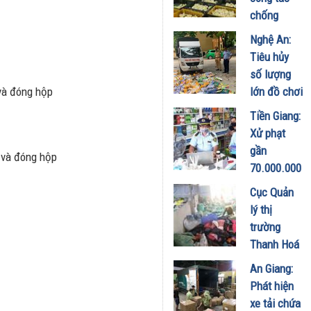
có dấu hiệu
chống
nhập lậu
buôn lậu,
Nghệ An:
15/11/2023
vận chuyển
Tiêu hủy
trái phép
số lượng
hàng hóa
và đóng hộp
lớn đồ chơi
qua biên
trẻ em các
Tiền Giang:
giới
loại không
Xử phạt
12/10/2023
rõ nguồn
gần
 và đóng hộp
gốc xuất
70.000.000
xứ
đồng cơ sở
Cục Quản
04/09/2023
bán thực
lý thị
phẩm giả
trường
và không
Thanh Hoá
đảm bảo
đã kiểm tra
An Giang:
chất lượng
820 vụ
Phát hiện
28/10/2022
việc, xử lý
xe tải chứa