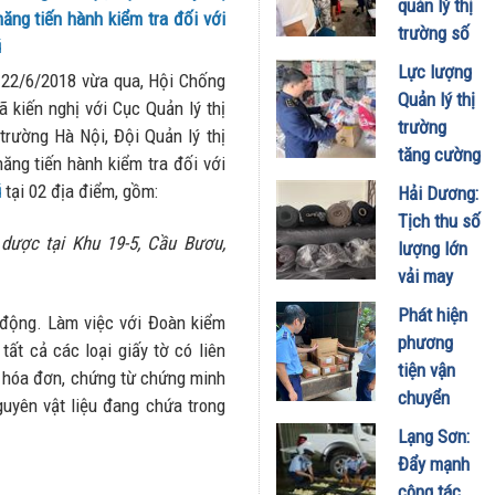
quản lý thị
ăng tiến hành kiểm tra đối với
thống truy
trường số
ú
xuất nguồn
13 kiểm tra,
Lực lượng
gốc hàng
 22/6/2018 vừa qua, Hội Chống
tạm giữ
Quản lý thị
hoá
 kiến nghị với Cục Quản lý thị
nhiều sản
trường
trường Hà Nội, Đội Quản lý thị
23/12/2025
phẩm
tăng cường
ăng tiến hành kiểm tra đối với
không rõ
công tác
ú
tại 02 địa điểm, gồm:
Hải Dương:
nguồn gốc,
chống
Tịch thu số
không hóa
buôn lậu,
dược tại Khu 19-5, Cầu Bươu,
lượng lớn
đơn chứng
gian lận
vải may
từ
thương mại
mặc không
26/10/2025
Phát hiện
và đảm bảo
 động. Làm việc với Đoàn kiểm
rõ nguồn
phương
thương mại
tất cả các loại giấy tờ có liên
gốc xuất
tiện vận
biên giới
c hóa đơn, chứng từ chứng minh
xứ
chuyển
guyên vật liệu đang chứa trong
08/11/2024
04/12/2023
hàng trăm
Lạng Sơn:
sản phẩm
Đẩy mạnh
thực phẩm
công tác