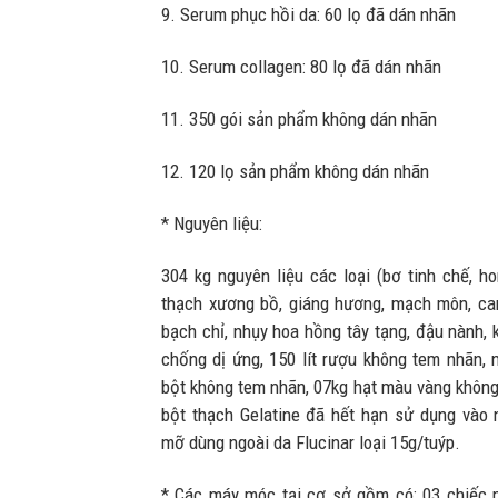
9. Serum phục hồi da: 60 lọ đã dán nhãn
10. Serum collagen: 80 lọ đã dán nhãn
11. 350 gói sản phẩm không dán nhãn
12. 120 lọ sản phẩm không dán nhãn
* Nguyên liệu:
304 kg nguyên liệu các loại (bơ tinh chế, h
thạch xương bồ, giáng hương, mạch môn, cam 
bạch chỉ, nhụy hoa hồng tây tạng, đậu nành, ké 
chống dị ứng, 150 lít rượu không tem nhãn, 
bột không tem nhãn, 07kg hạt màu vàng không 
bột thạch Gelatine đã hết hạn sử dụng vào 
mỡ dùng ngoài da Flucinar loại 15g/tuýp.
* Các máy móc tại cơ sở gồm có: 03 chiếc m