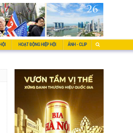
HỘI
HOẠT ĐỘNG HIỆP HỘI
ẢNH - CLIP