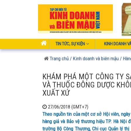
TIN TỨC, SỰ KIỆN
KINH DOANH V
Trang chủ
/ Kinh doanh và biên mậu
/ Hàn
KHÁM PHÁ MỘT CÔNG TY S
VÀ THUỐC ĐÔNG DƯỢC KHÔ
XUẤT XỨ
27/06/2018 (GMT+7)
Theo nguồn tin của một cơ sở Hội viên, ngày
hàng giả và Bảo vệ thương hiệu TP. Hà Nội đã
trường Bộ Công Thương, Chi cục Quản lý thị 