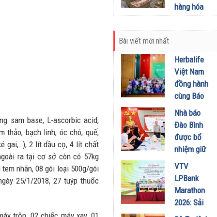
641 vụ vi
hàng hóa
phạm
nghi nhập
03/07/2022
lậu
Bài viết mới nhất
04/01/2022
Herbalife
Việt Nam
đồng hành
cùng Báo
Sức khỏe
Nhà báo
ong sam base, L-ascorbic acid,
và Đời
Đào Bình
thảo, bạch linh, óc chó, quế,
sống tổ
được bổ
gai,…), 2 lít dầu cọ, 4 lít chất
chức Cuộc
nhiệm giữ
ngoài ra tại cơ sở còn có 57kg
thi “Tôi
chức Tổng
VTV
tem nhãn, 08 gói loại 500g/gói
Khỏe Đẹp
Biên tập
LPBank
ngày 25/1/2018, 27 tuýp thuốc
Hơn” lần
Tạp chí
Marathon
thứ 5 để
Doanh
2026: Sải
khuyến
nghiệp và
bước qua
áy trộn, 02 chiếc máy xay, 01