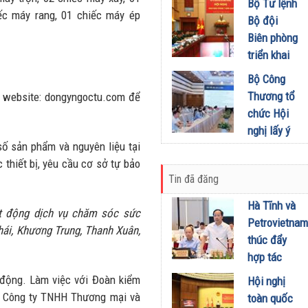
khích mọi
Bộ Tư lệnh
Đầu tư
miền Di
iếc máy rang, 01 chiếc máy ép
người trở
Bộ đội
01/08/2026
sản, lan
thành
Biên phòng
tỏa giá trị
phiên bản
triển khai
du lịch
tốt hơn của
phương
Bộ Công
xanh
chính mình
hướng,
Thương tổ
g website: dongyngoctu.com để
31/07/2026
01/08/2026
nhiệm vụ
chức Hội
trọng tâm
nghị lấy ý
tháng
số sản phẩm và nguyên liệu tại
kiến dự
8/2026
thiết bị, yêu cầu cơ sở tự bảo
thảo Nghị
31/07/2026
Tin đã đăng
định về
kinh doanh
Hà Tĩnh và
oạt động dịch vụ chăm sóc sức
xăng dầu
Petrovietnam
hái, Khương Trung, Thanh Xuân,
29/07/2026
thúc đẩy
hợp tác
phát triển
 động. Làm việc với Đoàn kiểm
Hội nghị
trung tâm
ộc Công ty TNHH Thương mại và
toàn quốc