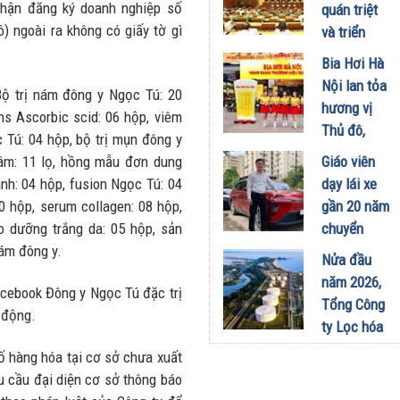
công
 nhận đăng ký doanh nghiệp số
quán triệt
nghiệp -
 ngoài ra không có giấy tờ gì
và triển
năng lượng
khai thực
Bia Hơi Hà
sinh thái
hiện Nghị
Nội lan tỏa
tại Vũng
Bộ trị nám đông y Ngọc Tú: 20
quyết Hội
hương vị
Áng
ns Ascorbic scid: 06 hộp, viêm
nghị Trung
Thủ đô,
29/07/2026
Tú: 04 hộp, bộ trị mụn đông y
ương 3
khuấy động
Sâm: 11 lọ, hồng mẫu đơn dung
Giáo viên
29/07/2026
mùa hè tại
anh: 04 hộp, fusion Ngọc Tú: 04
dạy lái xe
TP. Hồ Chí
0 hộp, serum collagen: 08 hộp,
gần 20 năm
Minh
o dưỡng trắng da: 05 hộp, sản
chuyển
18/07/2026
nám đông y.
sang dùng
Nửa đầu
Limo
năm 2026,
acebook Đông y Ngọc Tú đặc trị
Green: Tôi
Tổng Công
 động.
đã hiểu vì
ty Lọc hóa
sao xe điện
dầu Việt
ố hàng hóa tại cơ sở chưa xuất
ngày càng
Nam lập kỷ
u cầu đại diện cơ sở thông báo
xuất hiện
lục sản