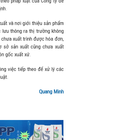
 theo pháp luật của Công ty để
nhiều trên
lượng và
ịnh.
đường
doanh thu
28/07/2026
27/07/2026
xuất và nơi giới thiệu sản phẩm
 lưu thông ra thị trường không
 chưa xuất trình được hóa đơn,
cơ sở sản xuất cũng chưa xuất
ồn gốc xuất xứ.
ng việc tiếp theo để xử lý các
luật.
Quang Minh