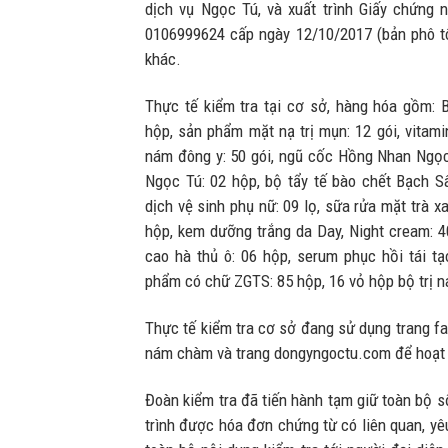
dịch vụ Ngọc Tú, và xuất trình Giấy chứng
0106999624 cấp ngày 12/10/2017 (bản phô tô)
khác.
Thực tế kiểm tra tại cơ sở, hàng hóa gồm: 
hộp, sản phẩm mặt nạ trị mụn: 12 gói, vitami
nám đông y: 50 gói, ngũ cốc Hồng Nhan Ngọc 
Ngọc Tú: 02 hộp, bộ tẩy tế bào chết Bạch 
dịch vệ sinh phụ nữ: 09 lọ, sữa rửa mặt trà x
hộp, kem dưỡng trắng da Day, Night cream: 4
cao hà thủ ô: 06 hộp, serum phục hồi tái tạ
phẩm có chữ ZGTS: 85 hộp, 16 vỏ hộp bộ trị 
Thực tế kiểm tra cơ sở đang sử dụng trang f
nám chàm và trang dongyngoctu.com để hoạt
Đoàn kiểm tra đã tiến hành tạm giữ toàn bộ s
trình được hóa đơn chứng từ có liên quan, yê