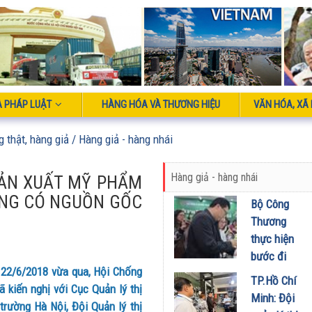
À PHÁP LUẬT
HÀNG HÓA VÀ THƯƠNG HIỆU
VĂN HÓA, XÃ 
g thật, hàng giả
/ Hàng giả - hàng nhái
Hàng giả - hàng nhái
ẢN XUẤT MỸ PHẨM
NG CÓ NGUỒN GỐC
Bộ Công
Thương
thực hiện
bước đi
 22/6/2018 vừa qua, Hội Chống
tiên phong
TP.Hồ Chí
 kiến nghị với Cục Quản lý thị
khi triển
Minh: Đội
trường Hà Nội, Đội Quản lý thị
khai hệ