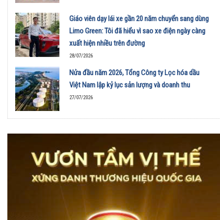
Giáo viên dạy lái xe gần 20 năm chuyển sang dùng
Limo Green: Tôi đã hiểu vì sao xe điện ngày càng
xuất hiện nhiều trên đường
28/07/2026
Nửa đầu năm 2026, Tổng Công ty Lọc hóa dầu
Việt Nam lập kỷ lục sản lượng và doanh thu
27/07/2026