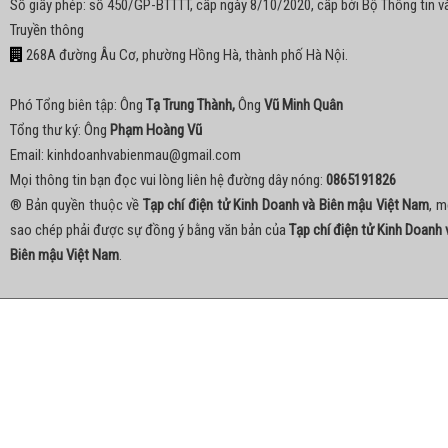
Số giấy phép: số 450/GP-BTTTT, cấp ngày 8/10/2020, cấp bởi Bộ Thông tin v
Truyền thông
268A đường Âu Cơ, phường Hồng Hà, thành phố Hà Nội.
Phó Tổng biên tập: Ông
Tạ Trung Thành,
Ông
Vũ Minh Quân
Tổng thư ký: Ông
Phạm Hoàng Vũ
Email:
kinhdoanhvabienmau@gmail.com
Mọi thông tin bạn đọc vui lòng liên hệ đường dây nóng:
0865191826
® Bản quyền thuộc về
Tạp chí điện tử Kinh Doanh và Biên mậu Việt Nam
, m
sao chép phải được sự đồng ý bằng văn bản của
Tạp chí điện tử Kinh Doanh 
Biên mậu Việt Nam
.