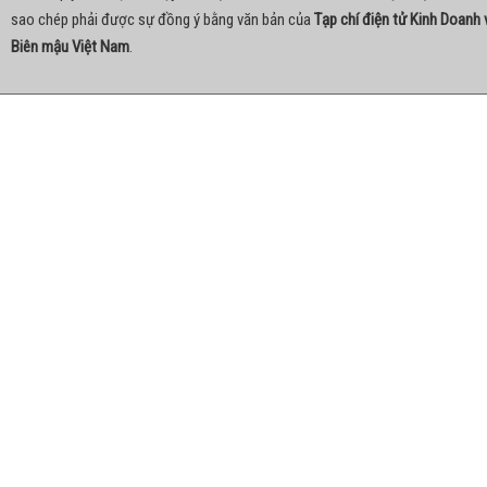
sao chép phải được sự đồng ý bằng văn bản của
Tạp chí điện tử Kinh Doanh 
Biên mậu Việt Nam
.