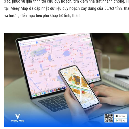
xác, phục vụ quá trình tra cứu quy hoạch, tìm kiếm nhà đất nhanh chóng. H
tại, Meey Map đã cập nhật dữ liệu quy hoạch xây dựng của 55/63 tỉnh, th
và hướng đến mục tiêu phủ khắp 63 tỉnh, thành.