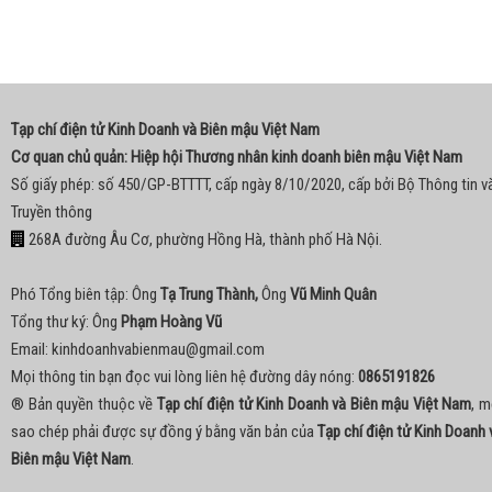
Tạp chí điện tử Kinh Doanh và Biên mậu Việt Nam
Cơ quan chủ quản: Hiệp hội Thương nhân kinh doanh biên mậu Việt Nam
Số giấy phép: số 450/GP-BTTTT, cấp ngày 8/10/2020, cấp bởi Bộ Thông tin v
Truyền thông
268A đường Âu Cơ, phường Hồng Hà, thành phố Hà Nội.
Phó Tổng biên tập: Ông
Tạ Trung Thành,
Ông
Vũ Minh Quân
Tổng thư ký: Ông
Phạm Hoàng Vũ
Email:
kinhdoanhvabienmau@gmail.com
Mọi thông tin bạn đọc vui lòng liên hệ đường dây nóng:
0865191826
® Bản quyền thuộc về
Tạp chí điện tử Kinh Doanh và Biên mậu Việt Nam
, m
sao chép phải được sự đồng ý bằng văn bản của
Tạp chí điện tử Kinh Doanh 
Biên mậu Việt Nam
.