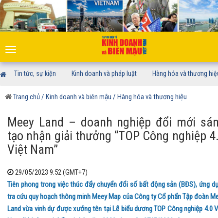
Toggle
navigation
Tin tức, sự kiện
Kinh doanh và pháp luật
Hàng hóa và thương hiệ
Trang chủ
/ Kinh doanh và biên mậu
/ Hàng hóa và thương hiệu
Meey Land – doanh nghiệp đổi mới sá
tạo nhận giải thưởng “TOP Công nghiệp 4
Việt Nam”
29/05/2023 9:52 (GMT+7)
Tiên phong trong việc thúc đẩy chuyển đổi số bất động sản (BĐS), ứng d
tra cứu quy hoạch thông minh Meey Map của Công ty Cổ phẩn Tập đoàn M
Land vừa vinh dự được xướng tên tại Lễ biểu dương TOP Công nghiệp 4.0 V