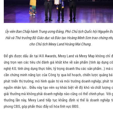
Ủy viên Ban Chấp hành Trung ương Đảng, Phó Chủ tịch Quốc hội Nguyễn Đ
Hải và Thứ trưởng Bộ Giáo dục và Đào tạo Hoàng Minh Sơn trao chứng nh
cho Chủ tịch Meey Land Hoàng Mai Chung.
Để ghi được dấu ấn tại I4.0 Awards, Meey Land và Meey Map không chỉ 
ứng trọn vẹn các tiêu chí đánh giá khắt khe về sản phẩm (tính áp dụng c
nghệ 4.0; tính ứng dụng thực tiễn; tỷ trọng doanh thu các sản phẩm…) mà 
cần chứng minh năng lực của Công ty qua kế hoạch, chiến lược quảng bá
phát triển thị trường; mô hình quản trị và môi trường doanh nghiệp; phát tr
nguồn nhân lực… Điều này tạo nên sự khác biệt về độ khó và chất lượng 
giải thưởng mà không phải doanh nghiệp nào cũng có thể chinh phục. Với g
thưởng lần này, Meey Land tiếp tục khẳng định vị thế là doanh nghiệp t
phong CĐS, góp phẩn thúc đẩy số hóa lĩnh vực BĐS.