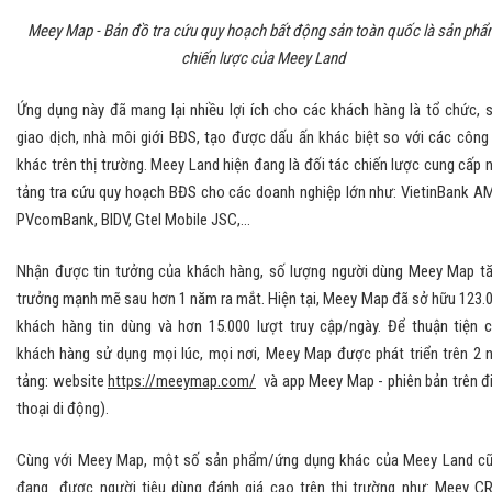
Meey Map - Bản đồ tra cứu quy hoạch bất động sản toàn quốc là sản phẩ
chiến lược của Meey Land
Ứng dụng này đã mang lại nhiều lợi ích cho các khách hàng là tổ chức, 
giao dịch, nhà môi giới BĐS, tạo được dấu ấn khác biệt so với các công
khác trên thị trường. Meey Land hiện đang là đối tác chiến lược cung cấp 
tảng tra cứu quy hoạch BĐS cho các doanh nghiệp lớn như: VietinBank A
PVcomBank, BIDV, Gtel Mobile JSC,…
Nhận được tin tưởng của khách hàng, số lượng người dùng Meey Map t
trưởng mạnh mẽ sau hơn 1 năm ra mắt. Hiện tại, Meey Map đã sở hữu 123.
khách hàng tin dùng và hơn 15.000 lượt truy cập/ngày. Để thuận tiện 
khách hàng sử dụng mọi lúc, mọi nơi, Meey Map được phát triển trên 2 
tảng: website
https://meeymap.com/
và app Meey Map - phiên bản trên đ
thoại di động).
Cùng với Meey Map, một số sản phẩm/ứng dụng khác của Meey Land c
đang được người tiêu dùng đánh giá cao trên thị trường như: Meey C