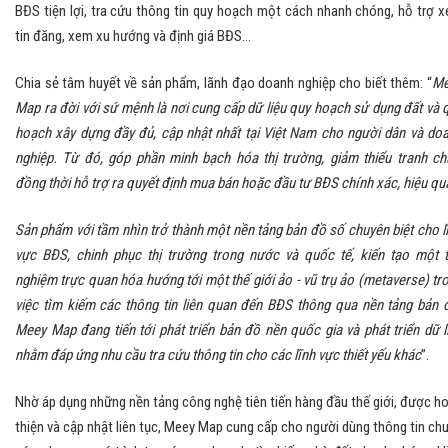
BĐS tiện lợi, tra cứu thông tin quy hoạch một cách nhanh chóng, hỗ trợ 
tin đăng, xem xu hướng và định giá BĐS…
Chia sẻ tâm huyết về sản phẩm, lãnh đạo doanh nghiệp cho biết thêm: “
Me
Map ra đời với sứ mệnh là nơi cung cấp dữ liệu quy hoạch sử dụng đất và 
hoạch xây dựng đầy đủ, cập nhật nhất tại Việt Nam cho người dân và do
nghiệp. Từ đó, góp phần minh bạch hóa thị trường, giảm thiểu tranh ch
đồng thời hỗ trợ ra quyết định mua bán hoặc đầu tư BĐS chính xác, hiệu qu
Sản phẩm với tầm nhìn trở thành một nền tảng bản đồ số chuyên biệt cho l
vực BĐS, chinh phục thị trường trong nước và quốc tế, kiến tạo một t
nghiệm trực quan hóa hướng tới một thế giới ảo - vũ trụ ảo (metaverse) tr
việc tìm kiếm các thông tin liên quan đến BĐS thông qua nền tảng bản 
Meey Map đang tiến tới phát triển bản đồ nền quốc gia và phát triển dữ l
nhằm đáp ứng nhu cầu tra cứu thông tin cho các lĩnh vực thiết yếu khác
”.
Nhờ áp dụng những nền tảng công nghệ tiên tiến hàng đầu thế giới, được h
thiện và cập nhật liên tục, Meey Map cung cấp cho người dùng thông tin ch