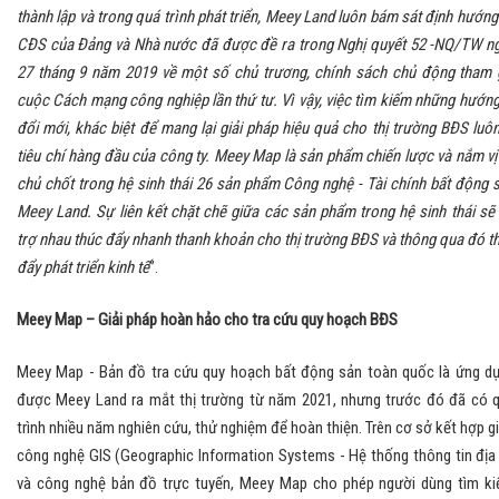
thành lập và trong quá trình phát triển, Meey Land luôn bám sát định hướng
CĐS của Đảng và Nhà nước đã được đề ra trong Nghị quyết 52 -NQ/TW n
27 tháng 9 năm 2019 về một số chủ trương, chính sách chủ động tham 
cuộc Cách mạng công nghiệp lần thứ tư. Vì vậy, việc tìm kiếm những hướng
đổi mới, khác biệt để mang lại giải pháp hiệu quả cho thị trường BĐS luôn
tiêu chí hàng đầu của công ty. Meey Map là sản phẩm chiến lược và nắm vị 
chủ chốt trong hệ sinh thái 26 sản phẩm Công nghệ - Tài chính bất động 
Meey Land. Sự liên kết chặt chẽ giữa các sản phẩm trong hệ sinh thái sẽ
trợ nhau thúc đẩy nhanh thanh khoản cho thị trường BĐS và thông qua đó t
đẩy phát triển kinh tế
”.
Meey Map – Giải pháp hoàn hảo cho tra cứu quy hoạch BĐS
Meey Map - Bản đồ tra cứu quy hoạch bất động sản toàn quốc là ứng d
được Meey Land ra mắt thị trường từ năm 2021, nhưng trước đó đã có 
trình nhiều năm nghiên cứu, thử nghiệm để hoàn thiện. Trên cơ sở kết hợp g
công nghệ GIS (Geographic Information Systems - Hệ thống thông tin địa 
và công nghệ bản đồ trực tuyến, Meey Map cho phép người dùng tìm k