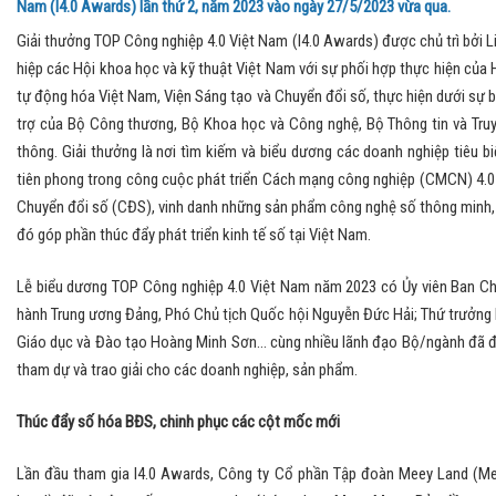
Nam (I4.0 Awards) lần thứ 2, năm 2023 vào ngày 27/5/2023 vừa qua.
Giải thưởng TOP Công nghiệp 4.0 Việt Nam (I4.0 Awards) được chủ trì bởi L
hiệp các Hội khoa học và kỹ thuật Việt Nam với sự phối hợp thực hiện của 
tự động hóa Việt Nam, Viện Sáng tạo và Chuyển đổi số, thực hiện dưới sự 
trợ của Bộ Công thương, Bộ Khoa học và Công nghệ, Bộ Thông tin và Tru
thông. Giải thưởng là nơi tìm kiếm và biểu dương các doanh nghiệp tiêu bi
tiên phong trong công cuộc phát triển Cách mạng công nghiệp (CMCN) 4.0
Chuyển đổi số (CĐS), vinh danh những sản phẩm công nghệ số thông minh,
đó góp phần thúc đẩy phát triển kinh tế số tại Việt Nam.
Lễ biểu dương TOP Công nghiệp 4.0 Việt Nam năm 2023 có Ủy viên Ban C
hành Trung ương Đảng, Phó Chủ tịch Quốc hội Nguyễn Đức Hải; Thứ trưởng
Giáo dục và Đào tạo Hoàng Minh Sơn… cùng nhiều lãnh đạo Bộ/ngành đã 
tham dự và trao giải cho các doanh nghiệp, sản phẩm.
Thúc đẩy số hóa BĐS, chinh phục các cột mốc mới
Lần đầu tham gia I4.0 Awards, Công ty Cổ phần Tập đoàn Meey Land (M