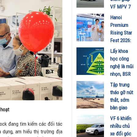
Minh
VF MPV 7
18/07/2026
ghi điểm
Hanoi
trong mùa
Premium
hè
Rising Star
17/07/2026
Fest 2026:
Trải
Lấy khoa
nghiệm
học công
không gian
nghệ là mũi
Lifestyle
nhọn, BSR
Icy Bar thời
kiến tạo
Tập trung
thượng đổ
NMLD
tháo gỡ nút
bộ 6 tỉnh
Dung Quất
thắt, sớm
thành mùa
thành nhà
bàn giao
hè này
 hoạt
máy thông
mặt bằng
10/07/2026
VF 6 khiến
minh
Dự án
ock đang tìm kiếm các đối tác
nhiều chủ
09/07/2026
Nâng cấp,
 dụng, am hiểu thị trường địa
xe đổi góc