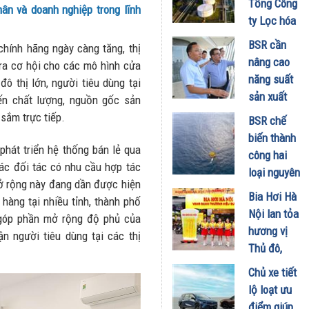
Tổng Công
ân và doanh nghiệp trong lĩnh
đã hiểu vì
ty Lọc hóa
sao xe điện
dầu Việt
BSR cần
hính hãng ngày càng tăng, thị
ngày càng
Nam lập kỷ
nâng cao
ra cơ hội cho các mô hình cửa
xuất hiện
lục sản
năng suất
ô thị lớn, người tiêu dùng tại
nhiều trên
lượng và
sản xuất
ến chất lượng, nguồn gốc sản
đường
doanh thu
E100 phục
sắm trực tiếp.
28/07/2026
BSR chế
27/07/2026
vụ lộ trình
biến thành
phát triển
hát triển hệ thống bán lẻ qua
công hai
nhiên liệu
ác đối tác có nhu cầu hợp tác
loại nguyên
sinh học
mở rộng này đang dần được hiện
liệu mới,
Bia Hơi Hà
hàng tại nhiều tỉnh, thành phố
22/07/2026
tối ưu hiệu
Nội lan tỏa
 góp phần mở rộng độ phủ của
quả sản
hương vị
n người tiêu dùng tại các thị
xuất kinh
Thủ đô,
doanh
khuấy động
Chủ xe tiết
20/07/2026
mùa hè tại
lộ loạt ưu
TP. Hồ Chí
điểm giúp