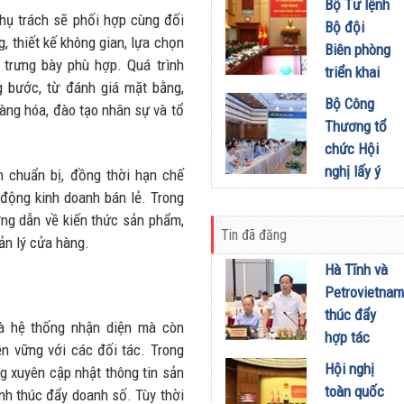
khích mọi
Bộ Tư lệnh
Đầu tư
miền Di
phụ trách sẽ phối hợp cùng đối
người trở
Bộ đội
01/08/2026
sản, lan
, thiết kế không gian, lựa chọn
thành
Biên phòng
tỏa giá trị
trưng bày phù hợp. Quá trình
phiên bản
triển khai
du lịch
g bước, từ đánh giá mặt bằng,
tốt hơn của
phương
Bộ Công
xanh
àng hóa, đào tạo nhân sự và tổ
chính mình
hướng,
Thương tổ
31/07/2026
01/08/2026
nhiệm vụ
chức Hội
trọng tâm
nghị lấy ý
an chuẩn bị, đồng thời hạn chế
tháng
kiến dự
động kinh doanh bán lẻ. Trong
8/2026
thảo Nghị
ớng dẫn về kiến thức sản phẩm,
31/07/2026
Tin đã đăng
định về
uản lý cửa hàng.
kinh doanh
Hà Tĩnh và
xăng dầu
Petrovietnam
29/07/2026
thúc đẩy
à hệ thống nhận diện mà còn
hợp tác
n vững với các đối tác. Trong
phát triển
Hội nghị
ng xuyên cập nhật thông tin sản
trung tâm
toàn quốc
nh thúc đẩy doanh số. Tùy thời