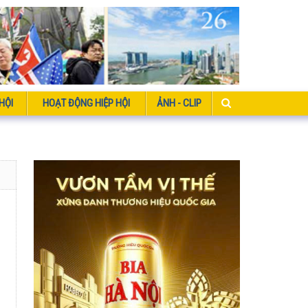
HỘI
HOẠT ĐỘNG HIỆP HỘI
ẢNH - CLIP