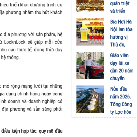
công
quán triệt
iệu triển khai chương trình ưu
nghiệp -
và triển
 địa phương nhằm thu hút khách
năng lượng
khai thực
Bia Hơi Hà
sinh thái
hiện Nghị
Nội lan tỏa
tại Vũng
quyết Hội
ác địa phương với sản phẩm, hệ
hương vị
Áng
nghị Trung
từ LocknLock sẽ giúp mỗi cửa
Thủ đô,
29/07/2026
ương 3
nhu cầu thực tế, đồng thời duy
khuấy động
Giáo viên
 hệ thống.
29/07/2026
mùa hè tại
dạy lái xe
TP. Hồ Chí
gần 20 năm
Minh
chuyển
18/07/2026
tục mở rộng mạng lưới tại những
sang dùng
Nửa đầu
gia dụng chính hãng ngày càng
Limo
năm 2026,
kinh doanh và doanh nghiệp có
Green: Tôi
Tổng Công
ng địa phương và sẵn sàng phối
đã hiểu vì
ty Lọc hóa
.
sao xe điện
dầu Việt
ngày càng
Nam lập kỷ
 điều kiện hợp tác, quy mô đầu
xuất hiện
lục sản