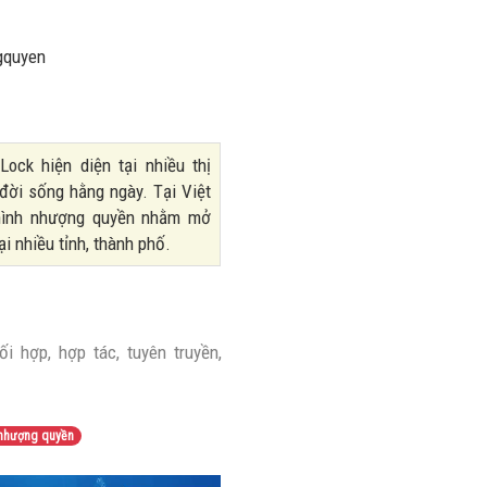
nhiều trên
lượng và
đường
doanh thu
gquyen
28/07/2026
27/07/2026
ock hiện diện tại nhiều thị
đời sống hằng ngày. Tại Việt
 hình nhượng quyền nhằm mở
ại nhiều tỉnh, thành phố.
i hợp, hợp tác, tuyên truyền,
nhượng quyền