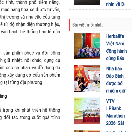
mở rộng
c tỉnh, thành phố tiềm năng.
nhìn về B-
NMLD
h mục hàng hóa sẽ được tư vấn,
SUV: Hơn
Dung Quất
 thị trường và nhu cầu của từng
600 triệu
thế từ độ nhận diện thương hiệu,
06/07/2026
Bài viết mới nhất
đồng lăn
vận hành hệ thống bán lẻ của
bánh, nuôi
Herbalife
xe 3 năm
Việt Nam
tốn chưa
đồng hành
m sản phẩm phục vụ đời sống
tới 2 triệu
cùng Báo
 giữ nhiệt, nồi chảo, dụng cụ
đồng
Sức khỏe
hăm sóc cá nhân và đồ dùng du
Nhà báo
25/06/2026
và Đời
động xây dựng cơ cấu sản phẩm
Đào Bình
sống tổ
ng tại từng địa phương.
được bổ
chức Cuộc
nhiệm giữ
thi “Tôi
hàng
chức Tổng
VTV
Khỏe Đẹp
Biên tập
LPBank
trọng khi phát triển hệ thống
Hơn” lần
Tạp chí
Marathon
 đối tác trong suốt quá trình
thứ 5 để
Doanh
2026: Sải
khuyến
nghiệp và
bước qua