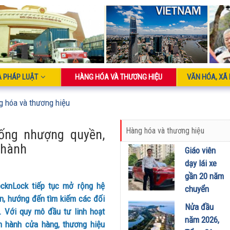
À PHÁP LUẬT
HÀNG HÓA VÀ THƯƠNG HIỆU
VĂN HÓA, XÃ 
g hóa và thương hiệu
Hàng hóa và thương hiệu
ống nhượng quyền,
 thành
Giáo viên
dạy lái xe
gần 20 năm
cknLock tiếp tục mở rộng hệ
chuyển
n, hướng đến tìm kiếm các đối
sang dùng
Nửa đầu
c. Với quy mô đầu tư linh hoạt
Limo
năm 2026,
ận hành cửa hàng, thương hiệu
Green: Tôi