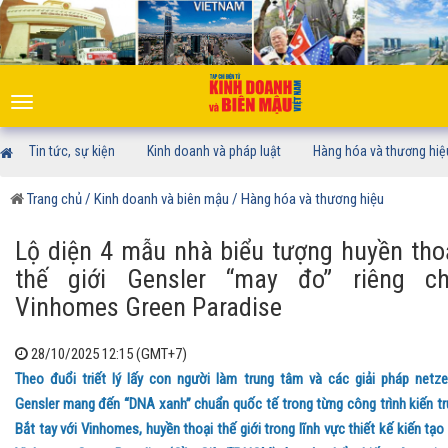
Toggle
navigation
Tin tức, sự kiện
Kinh doanh và pháp luật
Hàng hóa và thương hiệ
Trang chủ
/ Kinh doanh và biên mậu
/ Hàng hóa và thương hiệu
Lộ diện 4 mẫu nhà biểu tượng huyền tho
thế giới Gensler “may đo” riêng c
Vinhomes Green Paradise
28/10/2025 12:15 (GMT+7)
Theo đuổi triết lý lấy con người làm trung tâm và các giải pháp netze
Gensler mang đến “DNA xanh” chuẩn quốc tế trong từng công trình kiến tr
Bắt tay với Vinhomes, huyền thoại thế giới trong lĩnh vực thiết kế kiến tạo 