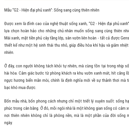
Mẫu “G2 - Hiện đại phủ xanh”: Sống sang cùng thiên nhiên
Được xem là đỉnh cao của nghệ thuật sống xanh, “G2 - Hiện đại phủ xanh”
lựa chọn hoàn hảo cho những chủ nhân muốn sống sang cùng thiên nhi
Mái xanh, mặt tiền phủ cây tầng lớp, sân vườn liên hoàn - tất cả được Gens
thiết kế như một hệ sinh thái thu nhỏ, giúp điều hòa khí hậu và giảm nhiệt
nhiên.
Ở đây, con người không tách khỏi tự nhiên, mà cùng tồn tại trong nhịp s
hài hòa. Cảm giác bước từ phòng khách ra khu vườn xanh mát, hít căng l
ngực hương biển mằn mòi, chính là định nghĩa mới về sự thảnh thơi mà t
bạc khó mua được.
Bốn mẫu nhà, bốn phong cách nhưng chỉ một triết lý xuyên suốt: sống h
phúc trong cân bằng. Ở đó, mỗi ngôi nhà là một không gian sống có cảm x
nơi thiên nhiên không chỉ là phông nền, mà là một phần của đời sống 
ngày.