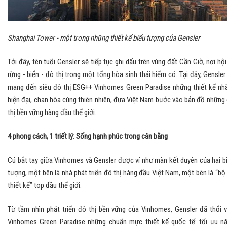
Shanghai Tower - một trong những thiết kế biểu tượng của Gensler
Tới đây, tên tuổi Gensler sẽ tiếp tục ghi dấu trên vùng đất Cần Giờ, nơi hội
rừng - biển - đô thị trong một tổng hòa sinh thái hiếm có. Tại đây, Gensler
mang đến siêu đô thị ESG++ Vinhomes Green Paradise những thiết kế nh
hiện đại, chan hòa cùng thiên nhiên, đưa Việt Nam bước vào bản đồ những
thị bền vững hàng đầu thế giới.
4 phong cách, 1 triết lý: Sống hạnh phúc trong cân bằng
Cú bắt tay giữa Vinhomes và Gensler được ví như màn kết duyên của hai b
tượng, một bên là nhà phát triển đô thị hàng đầu Việt Nam, một bên là “bộ
thiết kế” top đầu thế giới.
Từ tầm nhìn phát triển đô thị bền vững của Vinhomes, Gensler đã thổi 
Vinhomes Green Paradise những chuẩn mực thiết kế quốc tế: tối ưu n