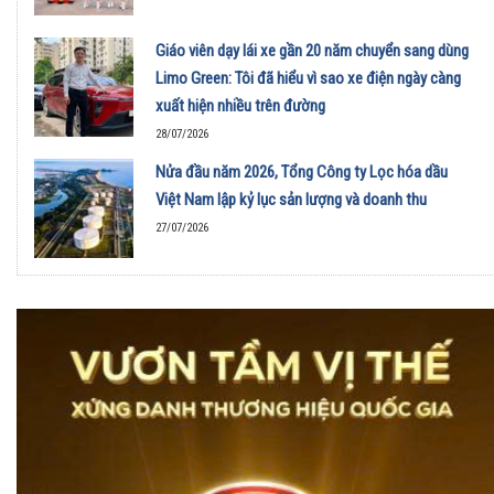
Giáo viên dạy lái xe gần 20 năm chuyển sang dùng
Limo Green: Tôi đã hiểu vì sao xe điện ngày càng
xuất hiện nhiều trên đường
28/07/2026
Nửa đầu năm 2026, Tổng Công ty Lọc hóa dầu
Việt Nam lập kỷ lục sản lượng và doanh thu
27/07/2026