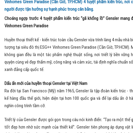
Vinhomes Green Paradise (Cần Giờ, TP.HCM) 4 tuyệt phẩm kiến trúc, nơi 
người được tận hưởng sự hạnh phúc trong cân bằng.
Choáng ngợp trước 4 tuyệt phẩm kiến trúc “gã khổng lồ” Gensler mang 
Vinhomes Green Paradise
Huyền thoại thiết kế - kiến trúc toàn cầu Gensler vừa trình làng 4 mẫu nhà b
tượng tại siêu đô thị ESG++ Vinhomes Green Paradise (Cần Giờ, TP.HCM). 
không gian đều là một tác phẩm nghệ thuật sống, nơi triết lý bền vững 
quyện cùng vẻ đẹp thẩm mỹ, công năng và cảm xúc, tái định nghĩa chuẩn s
xanh đẳng cấp quốc tế.
Dấu ấn mới của huyền thoại Gensler tại Việt Nam
Ra đời tại San Francisco (Mỹ) năm 1965, Gensler là tập đoàn kiến trúc - th
kế hàng đầu thế giới, hiện diện tại hơn 100 quốc gia và để lại dấu ấn ở h
nghìn công trình tầm cỡ.
Triết lý của Gensler được gói gọn trong câu nói kinh điển: “Tạo ra một thế g
tốt đẹp hơn nhờ sức mạnh của thiết kế”. Gensler tiên phong áp dụng vật l