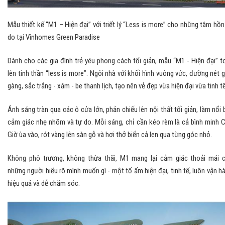
Mẫu thiết kế “M1 – Hiện đại” với triết lý “Less is more” cho những tâm hồn
do tại Vinhomes Green Paradise
Dành cho các gia đình trẻ yêu phong cách tối giản, mẫu “M1 - Hiện đại” t
lên tinh thần “less is more”. Ngôi nhà với khối hình vuông vức, đường nét 
gàng, sắc trắng - xám - be thanh lịch, tạo nên vẻ đẹp vừa hiện đại vừa tinh tế
Ánh sáng tràn qua các ô cửa lớn, phản chiếu lên nội thất tối giản, làm nổi 
cảm giác nhẹ nhõm và tự do. Mỗi sáng, chỉ cần kéo rèm là cả bình minh 
Giờ ùa vào, rót vàng lên sàn gỗ và hơi thở biển cả len qua từng góc nhỏ.
Không phô trương, không thừa thãi, M1 mang lại cảm giác thoải mái 
những người hiểu rõ mình muốn gì - một tổ ấm hiện đại, tinh tế, luôn vận h
hiệu quả và dễ chăm sóc.