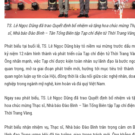
TS. Lê Ngọc Dũng đã trao Quyết định bổ nhiệm và tặng hoa chúc mừng Th
sĩ, Nhà báo Đào Bình – Tân Tổng Biên tập Tạp chí điện tử Thời Trang Vàng
Phát biểu tại buổi lễ, TS. Lê Ngọc Dũng bày tỏ niềm vui mừng trước dấu 
kỷ niệm 12 năm hình thành và phát triển của Tạp chí điện tử Thời Trang Và
Ông nhấn mạnh, việc Tạp chí được kiện toàn nhân sự lãnh đạo là bước ng
quan trọng, mở ra giai đoạn phát triển mới, hướng tới mục tiêu trở thành
quan ngôn luận uy tín của Hội, đồng thời là cầu nối giữa các nghệ nhân, do
nghiệp trong ngành mỹ nghệ, kim hoàn và đá quý Việt Nam.
Ngay sau phát biểu, TS. Lê Ngọc Dũng đã trao Quyết định bổ nhiệm và t
hoa chúc mừng Thạc sĩ, Nhà báo Đào Bình – Tân Tổng Biên tập Tạp chí điện
Thời Trang Vàng.
Phát biểu nhận nhiệm vụ, Thạc sĩ, Nhà báo Đào Bình trân trọng cảm ơn 
lãnh đạo Trung ương Hội đã tin tưởng, giao trọng trách mới. Ông khẳng đ