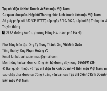
Tạp chí điện tử Kinh Doanh và Biên mậu Việt Nam
Cơ quan chủ quản: Hiệp hội Thương nhân kinh doanh biên mậu Việt Nam
Số giấy phép: số 450/GP-BTTTT, cấp ngày 8/10/2020, cấp bởi Bộ Thông tin v
Truyền thông
268A đường Âu Cơ, phường Hồng Hà, thành phố Hà Nội.
Phó Tổng biên tập: Ông
Tạ Trung Thành,
Ông
Vũ Minh Quân
Tổng thư ký: Ông
Phạm Hoàng Vũ
Email:
kinhdoanhvabienmau@gmail.com
Mọi thông tin bạn đọc vui lòng liên hệ đường dây nóng:
0865191826
® Bản quyền thuộc về
Tạp chí điện tử Kinh Doanh và Biên mậu Việt Nam
, m
sao chép phải được sự đồng ý bằng văn bản của
Tạp chí điện tử Kinh Doanh 
Biên mậu Việt Nam
.