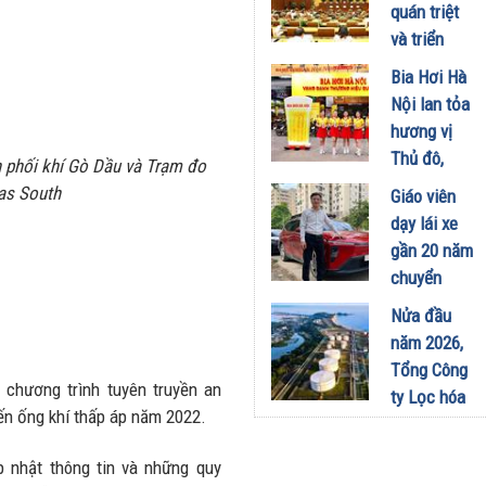
công
quán triệt
nghiệp -
và triển
năng lượng
khai thực
Bia Hơi Hà
sinh thái
hiện Nghị
Nội lan tỏa
tại Vũng
quyết Hội
hương vị
Áng
nghị Trung
Thủ đô,
ân phối khí Gò Dầu và Trạm đo
29/07/2026
ương 3
khuấy động
as South
Giáo viên
29/07/2026
mùa hè tại
dạy lái xe
TP. Hồ Chí
gần 20 năm
Minh
chuyển
18/07/2026
sang dùng
Nửa đầu
Limo
năm 2026,
Green: Tôi
Tổng Công
đã hiểu vì
 chương trình tuyên truyền an
ty Lọc hóa
sao xe điện
yến ống khí thấp áp năm 2022.
dầu Việt
ngày càng
Nam lập kỷ
p nhật thông tin và những quy
xuất hiện
lục sản