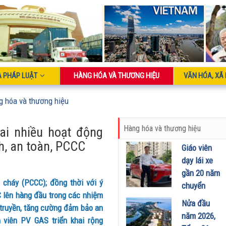
À PHÁP LUẬT
HÀNG HÓA VÀ THƯƠNG HIỆU
VĂN HÓA, XÃ 
g hóa và thương hiệu
Hàng hóa và thương hiệu
ai nhiều hoạt động
h, an toàn, PCCC
Giáo viên
dạy lái xe
gần 20 năm
cháy (PCCC); đồng thời với ý
chuyển
C lên hàng đầu trong các nhiệm
sang dùng
Nửa đầu
 truyền, tăng cường đảm bảo an
Limo
năm 2026,
 viên PV GAS triển khai rộng
Green: Tôi