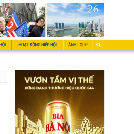
HỘI
HOẠT ĐỘNG HIỆP HỘI
ẢNH - CLIP