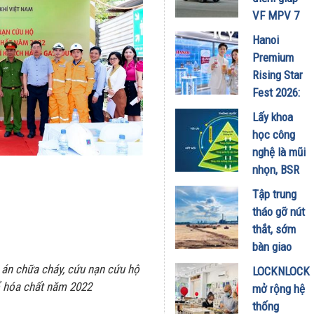
Minh
VF MPV 7
18/07/2026
ghi điểm
Hanoi
trong mùa
Premium
hè
Rising Star
17/07/2026
Fest 2026:
Trải
Lấy khoa
nghiệm
học công
không gian
nghệ là mũi
Lifestyle
nhọn, BSR
Icy Bar thời
kiến tạo
Tập trung
thượng đổ
NMLD
tháo gỡ nút
bộ 6 tỉnh
Dung Quất
thắt, sớm
thành mùa
thành nhà
bàn giao
hè này
máy thông
mặt bằng
 án chữa cháy, cứu nạn cứu hộ
10/07/2026
LOCKNLOCK
minh
Dự án
đổ hóa chất năm 2022
mở rộng hệ
09/07/2026
Nâng cấp,
thống