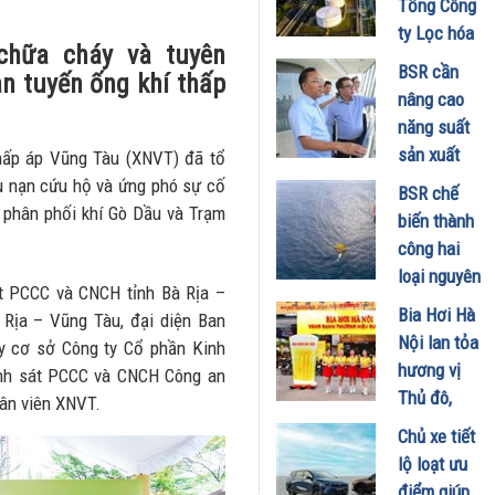
Tổng Công
đã hiểu vì
ty Lọc hóa
sao xe điện
chữa cháy và tuyên
dầu Việt
BSR cần
ngày càng
àn tuyến ống khí thấp
Nam lập kỷ
nâng cao
xuất hiện
lục sản
năng suất
nhiều trên
lượng và
sản xuất
thấp áp Vũng Tàu (XNVT) đã tổ
đường
doanh thu
E100 phục
u nạn cứu hộ và ứng phó sự cố
28/07/2026
BSR chế
27/07/2026
vụ lộ trình
m phân phối khí Gò Dầu và Trạm
biến thành
phát triển
công hai
nhiên liệu
loại nguyên
át PCCC và CNCH tỉnh Bà Rịa –
sinh học
liệu mới,
Bia Hơi Hà
 Rịa – Vũng Tàu, đại diện Ban
22/07/2026
tối ưu hiệu
Nội lan tỏa
y cơ sở Công ty Cổ phần Kinh
quả sản
hương vị
ảnh sát PCCC và CNCH Công an
xuất kinh
Thủ đô,
hân viên XNVT.
doanh
khuấy động
Chủ xe tiết
20/07/2026
mùa hè tại
lộ loạt ưu
TP. Hồ Chí
điểm giúp