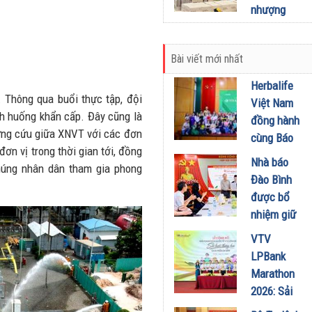
mở rộng
nhượng
NMLD
quyền, tìm
Dung Quất
kiếm đối
06/07/2026
Bài viết mới nhất
tác tại các
tỉnh thành
Herbalife
. Thông qua buổi thực tập, đội
30/06/2026
Việt Nam
nh huống khẩn cấp. Đây cũng là
đồng hành
ứng cứu giữa XNVT với các đơn
cùng Báo
đơn vị trong thời gian tới, đồng
Sức khỏe
Nhà báo
chúng nhân dân tham gia phong
và Đời
Đào Bình
sống tổ
được bổ
chức Cuộc
nhiệm giữ
thi “Tôi
chức Tổng
VTV
Khỏe Đẹp
Biên tập
LPBank
Hơn” lần
Tạp chí
Marathon
thứ 5 để
Doanh
2026: Sải
khuyến
nghiệp và
bước qua