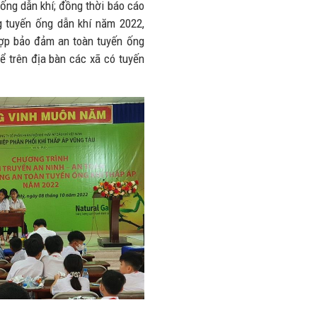
hống dẫn khí; đồng thời báo cáo
nhiều trên
lượng và
g tuyến ống dẫn khí năm 2022,
đường
doanh thu
ợp bảo đảm an toàn tuyến ống
28/07/2026
27/07/2026
ể trên địa bàn các xã có tuyến