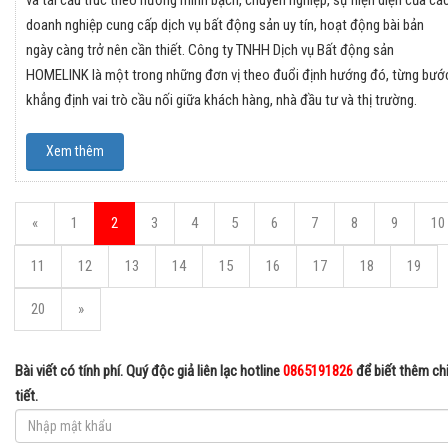
và tái cấu trúc theo hướng minh bạch, chuyên nghiệp, sự hiện diện của cá
doanh nghiệp cung cấp dịch vụ bất động sản uy tín, hoạt động bài bản
ngày càng trở nên cần thiết. Công ty TNHH Dịch vụ Bất động sản
HOMELINK là một trong những đơn vị theo đuổi định hướng đó, từng bướ
khẳng định vai trò cầu nối giữa khách hàng, nhà đầu tư và thị trường.
Xem thêm
«
1
2
3
4
5
6
7
8
9
10
11
12
13
14
15
16
17
18
19
20
»
Bài viết có tính phí. Quý độc giả liên lạc hotline
0865191826
để biết thêm ch
tiết.