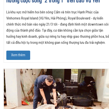
hưởng cuộc sống “2 trong 1” trên đảo Vũ Yên
Là khu vực mở hiếm hoi bên sông Cấm và trên trục Hạnh Phúc của
Vinhomes Royal Island (Vũ Yên, Hải Phòng), Royal Boulevard - dự kiến
chính thức mở bán vào ngày 21/3 tới - đang định hình một downtown sôi
động của thành phố đảo. Tại đây, cư dân không cần lựa chọn giữa tận
hưởng hay kinh doanh, giữa sự riêng tư hay nhịp giao thương phồn hoa, bở
tất cả đều hội tụ trong một không gian sống thượng lưu đa trải nghiệm.
Xem thêm