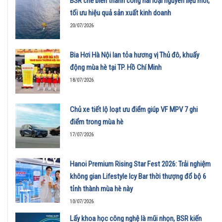
BSR chế biến thành công hai loại nguyên liệu mới,
tối ưu hiệu quả sản xuất kinh doanh
20/07/2026
Bia Hơi Hà Nội lan tỏa hương vị Thủ đô, khuấy
động mùa hè tại TP. Hồ Chí Minh
18/07/2026
Chủ xe tiết lộ loạt ưu điểm giúp VF MPV 7 ghi
điểm trong mùa hè
17/07/2026
Hanoi Premium Rising Star Fest 2026: Trải nghiệm
không gian Lifestyle Icy Bar thời thượng đổ bộ 6
tỉnh thành mùa hè này
10/07/2026
Lấy khoa học công nghệ là mũi nhọn, BSR kiến