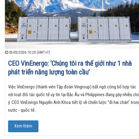
05/03/2026 10:20 (GMT+7)
CEO VinEnergo: ‘Chúng tôi ra thế giới như 1 nhà
phát triển năng lượng toàn cầu’
Việc VinEnergo (thành viên Tập đoàn Vingroup) bất ngờ công bố hợp tác
với loạt đối tác quốc tế uy tín tại Bắc Âu và Philippines đang gây nhiều ch
ý. CEO VinEnergo Nguyễn Anh Khoa tiết lộ về chiến lược “đi hai chân” tron
nước - quốc tế…
Xem thêm