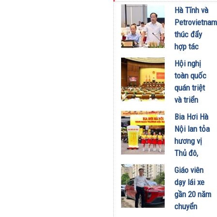
kinh doanh
Hà Tĩnh và
xăng dầu
Petrovietnam
29/07/2026
thúc đẩy
hợp tác
phát triển
Hội nghị
trung tâm
toàn quốc
công
quán triệt
nghiệp -
và triển
năng lượng
khai thực
Bia Hơi Hà
sinh thái
hiện Nghị
Nội lan tỏa
tại Vũng
quyết Hội
hương vị
Áng
nghị Trung
Thủ đô,
29/07/2026
ương 3
khuấy động
Giáo viên
29/07/2026
mùa hè tại
dạy lái xe
TP. Hồ Chí
gần 20 năm
Minh
chuyển
18/07/2026