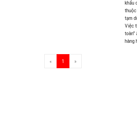
khẩu d
thuộc
tạm d
Việc 
toàn"
hàng 
«
1
»