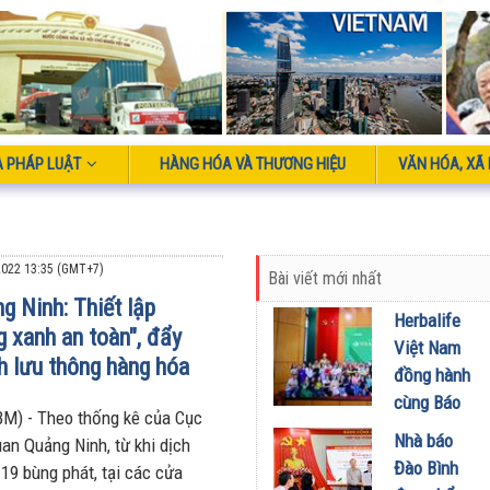
À PHÁP LUẬT
HÀNG HÓA VÀ THƯƠNG HIỆU
VĂN HÓA, XÃ 
022 13:35 (GMT+7)
Bài viết mới nhất
g Ninh: Thiết lập
Herbalife
g xanh an toàn", đẩy
Việt Nam
 lưu thông hàng hóa
đồng hành
cùng Báo
M) - Theo thống kê của Cục
Sức khỏe
Nhà báo
uan Quảng Ninh, từ khi dịch
và Đời
Đào Bình
-19 bùng phát, tại các cửa
sống tổ