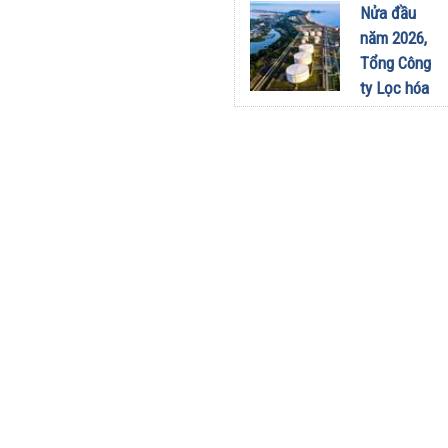
sang dùng
Nửa đầu
Limo
năm 2026,
Green: Tôi
Tổng Công
đã hiểu vì
ty Lọc hóa
sao xe điện
dầu Việt
ngày càng
Nam lập kỷ
xuất hiện
lục sản
nhiều trên
lượng và
đường
doanh thu
28/07/2026
27/07/2026