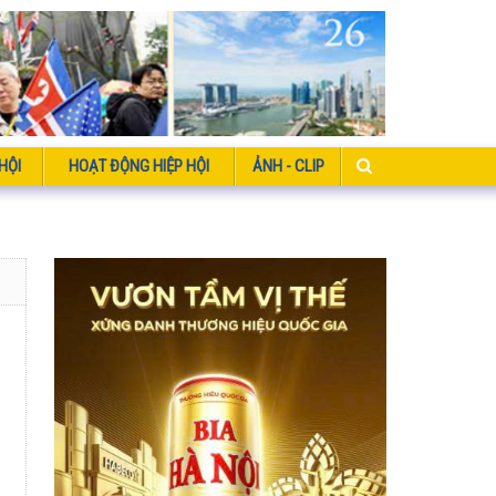
HỘI
HOẠT ĐỘNG HIỆP HỘI
ẢNH - CLIP