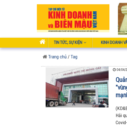
TIN TỨC, SỰ KIỆN
KINH DOANH V
Trang chủ
/
Tag
04/04/2
Quản
"vùn
mạnh
(KD&B
Hải q
Covid