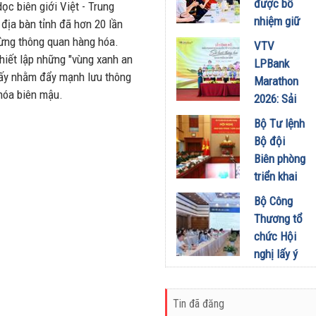
được bổ
ọc biên giới Việt - Trung
chức Cuộc
nhiệm giữ
 địa bàn tỉnh đã hơn 20 lần
thi “Tôi
chức Tổng
ừng thông quan hàng hóa.
VTV
Khỏe Đẹp
Biên tập
thiết lập những "vùng xanh an
LPBank
Hơn” lần
Tạp chí
 ấy nhằm đẩy mạnh lưu thông
Marathon
thứ 5 để
Doanh
hóa biên mậu.
2026: Sải
khuyến
nghiệp và
bước qua
khích mọi
Bộ Tư lệnh
Đầu tư
miền Di
người trở
Bộ đội
01/08/2026
sản, lan
thành
Biên phòng
tỏa giá trị
phiên bản
triển khai
du lịch
tốt hơn của
phương
Bộ Công
xanh
chính mình
hướng,
Thương tổ
31/07/2026
01/08/2026
nhiệm vụ
chức Hội
trọng tâm
nghị lấy ý
tháng
kiến dự
8/2026
thảo Nghị
31/07/2026
Tin đã đăng
định về