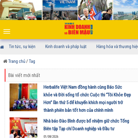
Toggle
navigation
Tin tức, sự kiện
Kinh doanh và pháp luật
Hàng hóa và thương hiệ
Trang chủ
/
Tag
Bài viết mới nhất
Herbalife Việt Nam đồng hành cùng Báo Sức
khỏe và Đời sống tổ chức Cuộc thi “Tôi Khỏe Đẹp
Hơn” lần thứ 5 để khuyến khích mọi người trở
thành phiên bản tốt hơn của chính mình
01/08/2026
Nhà báo Đào Bình được bổ nhiệm giữ chức Tổng
Biên tập Tạp chí Doanh nghiệp và Đầu tư
01/08/2026