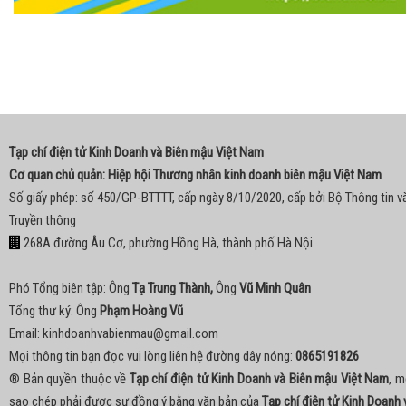
Tạp chí điện tử Kinh Doanh và Biên mậu Việt Nam
Cơ quan chủ quản: Hiệp hội Thương nhân kinh doanh biên mậu Việt Nam
Số giấy phép: số 450/GP-BTTTT, cấp ngày 8/10/2020, cấp bởi Bộ Thông tin v
Truyền thông
268A đường Âu Cơ, phường Hồng Hà, thành phố Hà Nội.
Phó Tổng biên tập: Ông
Tạ Trung Thành,
Ông
Vũ Minh Quân
Tổng thư ký: Ông
Phạm Hoàng Vũ
Email:
kinhdoanhvabienmau@gmail.com
Mọi thông tin bạn đọc vui lòng liên hệ đường dây nóng:
0865191826
® Bản quyền thuộc về
Tạp chí điện tử Kinh Doanh và Biên mậu Việt Nam
, m
sao chép phải được sự đồng ý bằng văn bản của
Tạp chí điện tử Kinh Doanh 