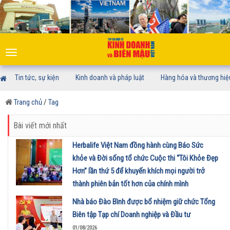
Toggle
navigation
Tin tức, sự kiện
Kinh doanh và pháp luật
Hàng hóa và thương hiệ
Trang chủ
/
Tag
Bài viết mới nhất
Herbalife Việt Nam đồng hành cùng Báo Sức
khỏe và Đời sống tổ chức Cuộc thi “Tôi Khỏe Đẹp
Hơn” lần thứ 5 để khuyến khích mọi người trở
thành phiên bản tốt hơn của chính mình
01/08/2026
Nhà báo Đào Bình được bổ nhiệm giữ chức Tổng
Biên tập Tạp chí Doanh nghiệp và Đầu tư
01/08/2026