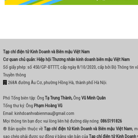
Tạp chí điện tử Kinh Doanh và Biên mậu Việt Nam
Cơ quan chủ quản: Hiệp hội Thương nhân kinh doanh biên mậu Việt Nam
Số giấy phép: số 450/GP-BTTTT, cấp ngày 8/10/2020, cấp bởi Bộ Thông tin v
Truyền thông
268A đường Âu Cơ, phường Hồng Hà, thành phố Hà Nội.
Phó Tổng biên tập: Ông
Tạ Trung Thành,
Ông
Vũ Minh Quân
Tổng thư ký: Ông
Phạm Hoàng Vũ
Email:
kinhdoanhvabienmau@gmail.com
Mọi thông tin bạn đọc vui lòng liên hệ đường dây nóng:
0865191826
® Bản quyền thuộc về
Tạp chí điện tử Kinh Doanh và Biên mậu Việt Nam
, m
sao chép phải được sự đồng ý bằng văn bản của
Tạp chí điện tử Kinh Doanh 