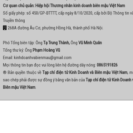
Cơ quan chủ quản: Hiệp hội Thương nhân kinh doanh biên mậu Việt Nam
Số giấy phép: số 450/GP-BTTTT, cấp ngày 8/10/2020, cấp bởi Bộ Thông tin v
Truyền thông
268A đường Âu Cơ, phường Hồng Hà, thành phố Hà Nội.
Phó Tổng biên tập: Ông
Tạ Trung Thành,
Ông
Vũ Minh Quân
Tổng thư ký: Ông
Phạm Hoàng Vũ
Email:
kinhdoanhvabienmau@gmail.com
Mọi thông tin bạn đọc vui lòng liên hệ đường dây nóng:
0865191826
® Bản quyền thuộc về
Tạp chí điện tử Kinh Doanh và Biên mậu Việt Nam
, m
sao chép phải được sự đồng ý bằng văn bản của
Tạp chí điện tử Kinh Doanh 
Biên mậu Việt Nam
.