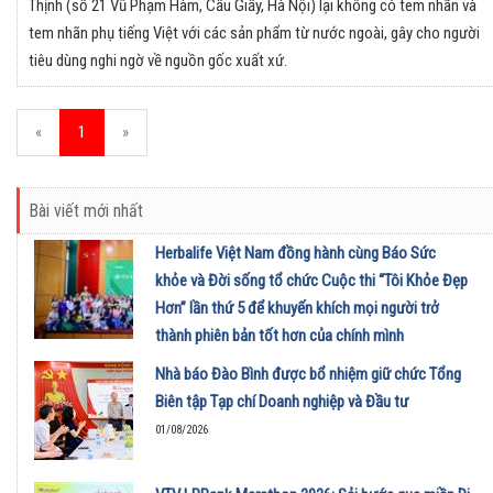
Thịnh (số 21 Vũ Phạm Hàm, Cầu Giấy, Hà Nội) lại không có tem nhãn và
tem nhãn phụ tiếng Việt với các sản phẩm từ nước ngoài, gây cho người
tiêu dùng nghi ngờ về nguồn gốc xuất xứ.
«
1
»
Bài viết mới nhất
Herbalife Việt Nam đồng hành cùng Báo Sức
khỏe và Đời sống tổ chức Cuộc thi “Tôi Khỏe Đẹp
Hơn” lần thứ 5 để khuyến khích mọi người trở
thành phiên bản tốt hơn của chính mình
01/08/2026
Nhà báo Đào Bình được bổ nhiệm giữ chức Tổng
Biên tập Tạp chí Doanh nghiệp và Đầu tư
01/08/2026