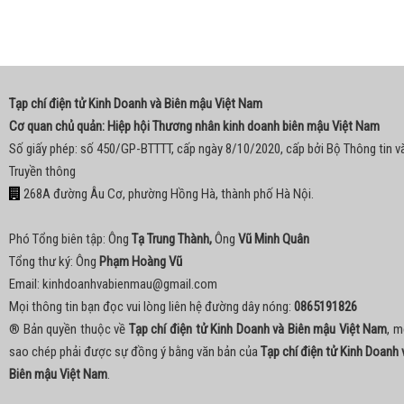
Tạp chí điện tử Kinh Doanh và Biên mậu Việt Nam
Cơ quan chủ quản: Hiệp hội Thương nhân kinh doanh biên mậu Việt Nam
Số giấy phép: số 450/GP-BTTTT, cấp ngày 8/10/2020, cấp bởi Bộ Thông tin v
Truyền thông
268A đường Âu Cơ, phường Hồng Hà, thành phố Hà Nội.
Phó Tổng biên tập: Ông
Tạ Trung Thành,
Ông
Vũ Minh Quân
Tổng thư ký: Ông
Phạm Hoàng Vũ
Email:
kinhdoanhvabienmau@gmail.com
Mọi thông tin bạn đọc vui lòng liên hệ đường dây nóng:
0865191826
® Bản quyền thuộc về
Tạp chí điện tử Kinh Doanh và Biên mậu Việt Nam
, m
sao chép phải được sự đồng ý bằng văn bản của
Tạp chí điện tử Kinh Doanh 
Biên mậu Việt Nam
.