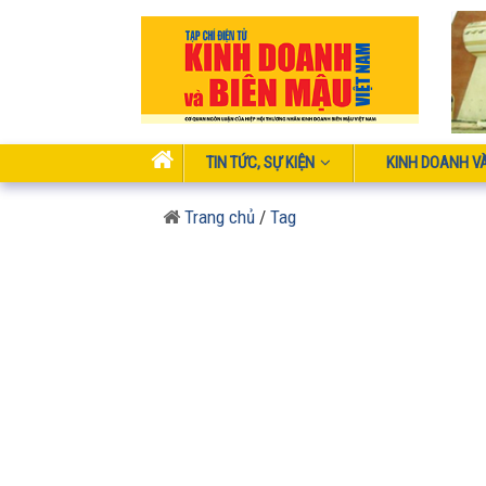
TIN TỨC, SỰ KIỆN
KINH DOANH V
Trang chủ
/
Tag