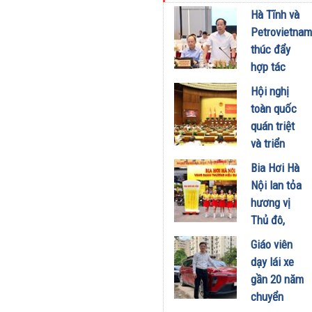
kinh doanh
Hà Tĩnh và
xăng dầu
Petrovietnam
29/07/2026
thúc đẩy
hợp tác
phát triển
Hội nghị
trung tâm
toàn quốc
công
quán triệt
nghiệp -
và triển
năng lượng
khai thực
Bia Hơi Hà
sinh thái
hiện Nghị
Nội lan tỏa
tại Vũng
quyết Hội
hương vị
Áng
nghị Trung
Thủ đô,
29/07/2026
ương 3
khuấy động
Giáo viên
29/07/2026
mùa hè tại
dạy lái xe
TP. Hồ Chí
gần 20 năm
Minh
chuyển
18/07/2026