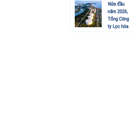
sang dùng
Nửa đầu
Limo
năm 2026,
Green: Tôi
Tổng Công
đã hiểu vì
ty Lọc hóa
sao xe điện
dầu Việt
ngày càng
Nam lập kỷ
xuất hiện
lục sản
nhiều trên
lượng và
đường
doanh thu
28/07/2026
27/07/2026