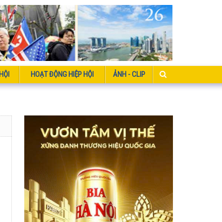
HỘI
HOẠT ĐỘNG HIỆP HỘI
ẢNH - CLIP