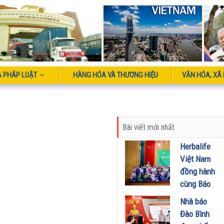
À PHÁP LUẬT
HÀNG HÓA VÀ THƯƠNG HIỆU
VĂN HÓA, XÃ 
Bài viết mới nhất
Herbalife
Việt Nam
đồng hành
cùng Báo
Sức khỏe
Nhà báo
và Đời
Đào Bình
sống tổ