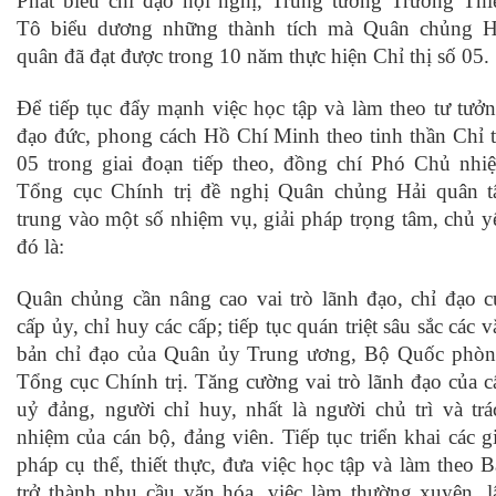
Phát biểu chỉ đạo hội nghị, Trung tướng Trương Thi
Tô biểu dương những thành tích mà Quân chủng H
quân đã đạt được trong 10 năm thực hiện Chỉ thị số 05.
Để tiếp tục đẩy mạnh việc học tập và làm theo tư tưởn
đạo đức, phong cách Hồ Chí Minh theo tinh thần Chỉ t
05 trong giai đoạn tiếp theo, đồng chí Phó Chủ nhi
Tổng cục Chính trị đề nghị Quân chủng Hải quân t
trung vào một số nhiệm vụ, giải pháp trọng tâm, chủ y
đó là:
Quân chủng cần nâng cao vai trò lãnh đạo, chỉ đạo c
cấp ủy, chỉ huy các cấp; tiếp tục quán triệt sâu sắc các 
bản chỉ đạo của Quân ủy Trung ương, Bộ Quốc phòn
Tổng cục Chính trị. Tăng cường vai trò lãnh đạo của c
uỷ đảng, người chỉ huy, nhất là người chủ trì và trá
nhiệm của cán bộ, đảng viên. Tiếp tục triển khai các gi
pháp cụ thể, thiết thực, đưa việc học tập và làm theo B
trở thành nhu cầu văn hóa, việc làm thường xuyên, l