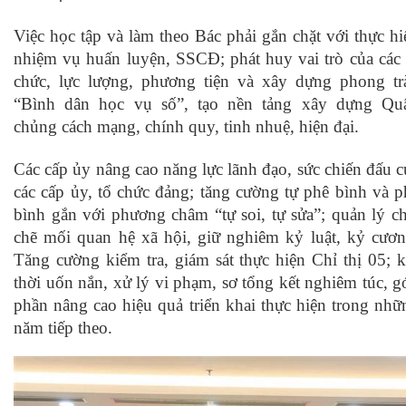
Việc học tập và làm theo Bác phải gắn chặt với thực hi
nhiệm vụ huấn luyện, SSCĐ; phát huy vai trò của các 
chức, lực lượng, phương tiện và xây dựng phong tr
“Bình dân học vụ số”, tạo nền tảng xây dựng Qu
chủng cách mạng, chính quy, tinh nhuệ, hiện đại.
Các cấp ủy nâng cao năng lực lãnh đạo, sức chiến đấu c
các cấp ủy, tổ chức đảng; tăng cường tự phê bình và p
bình gắn với phương châm “tự soi, tự sửa”; quản lý ch
chẽ mối quan hệ xã hội, giữ nghiêm kỷ luật, kỷ cươn
Tăng cường kiểm tra, giám sát thực hiện Chỉ thị 05; k
thời uốn nắn, xử lý vi phạm, sơ tổng kết nghiêm túc, g
phần nâng cao hiệu quả triển khai thực hiện trong nhữ
năm tiếp theo.