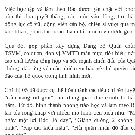
Việc học tập và làm theo Bác được gắn chặt với pho
trào thi đua quyết thắng, các cuộc vận động, trở thà
động lực cổ vũ, động viên cán bộ, chiến sĩ vượt qua m
khó khăn, phấn đấu hoàn thành tốt nhiệm vụ được giao
Qua đó, góp phần xây dựng Đảng bộ Quân chủ
TSVM, cơ quan, đơn vị VMTD mẫu mực, tiêu biểu; nâ
cao chất lượng tổng hợp và sức mạnh chiến đấu của Qu
chủng, đáp ứng yêu cầu nhiệm vụ bảo vệ chủ quyền bi
đảo của Tổ quốc trong tình hình mới.
Chỉ thị 05 đã được cụ thể hóa thành các tiêu chí rèn luyệ
“cẩm nang rút gọn”, nội dung giáo dục chính trị hằ
năm. Từ đó, hình thành phong trào học và làm theo B
lan tỏa rộng khắp với nhiều mô hình tiêu biểu như: “M
ngày một lời Bác Hồ dạy”, “Giảng đường 2 không,
nhất”, “Kíp tàu kiểu mẫu”, “Hải quân nhận đỡ đầu c