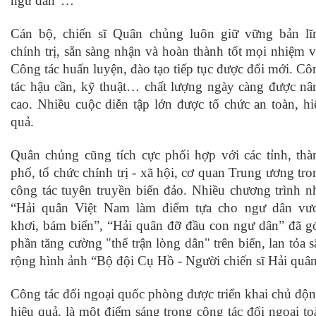
ngư dân”…
Cán bộ, chiến sĩ Quân chủng luôn giữ vững bản lĩ
chính trị, sẵn sàng nhận và hoàn thành tốt mọi nhiệm v
Công tác huấn luyện, đào tạo tiếp tục được đổi mới. Cô
tác hậu cần, kỹ thuật… chất lượng ngày càng được nâ
cao. Nhiều cuộc diễn tập lớn được tổ chức an toàn, hi
quả.
Quân chủng cũng tích cực phối hợp với các tỉnh, thà
phố, tổ chức chính trị - xã hội, cơ quan Trung ương tro
công tác tuyên truyền biển đảo. Nhiều chương trình n
“Hải quân Việt Nam làm điểm tựa cho ngư dân vư
khơi, bám biển”, “Hải quân đỡ đầu con ngư dân” đã g
phần tăng cường "thế trận lòng dân" trên biển, lan tỏa s
rộng hình ảnh “Bộ đội Cụ Hồ - Người chiến sĩ Hải quân
Công tác đối ngoại quốc phòng được triển khai chủ độn
hiệu quả, là một điểm sáng trong công tác đối ngoại to