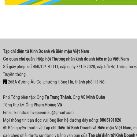
Tạp chí điện tử Kinh Doanh và Biên mậu Việt Nam
Cơ quan chủ quản: Hiệp hội Thương nhân kinh doanh biên mậu Việt Nam
Số giấy phép: số 450/GP-BTTTT, cấp ngày 8/10/2020, cấp bởi Bộ Thông tin v
Truyền thông
268A đường Âu Cơ, phường Hồng Hà, thành phố Hà Nội.
Phó Tổng biên tập: Ông
Tạ Trung Thành,
Ông
Vũ Minh Quân
Tổng thư ký: Ông
Phạm Hoàng Vũ
Email:
kinhdoanhvabienmau@gmail.com
Mọi thông tin bạn đọc vui lòng liên hệ đường dây nóng:
0865191826
® Bản quyền thuộc về
Tạp chí điện tử Kinh Doanh và Biên mậu Việt Nam
, m
sao chép phải được sự đồng ý bằng văn bản của
Tạp chí điện tử Kinh Doanh 