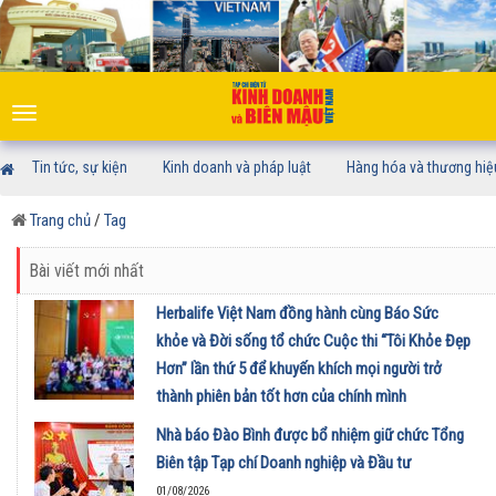
Toggle
navigation
Tin tức, sự kiện
Kinh doanh và pháp luật
Hàng hóa và thương hiệ
Trang chủ
/
Tag
Bài viết mới nhất
Herbalife Việt Nam đồng hành cùng Báo Sức
khỏe và Đời sống tổ chức Cuộc thi “Tôi Khỏe Đẹp
Hơn” lần thứ 5 để khuyến khích mọi người trở
thành phiên bản tốt hơn của chính mình
01/08/2026
Nhà báo Đào Bình được bổ nhiệm giữ chức Tổng
Biên tập Tạp chí Doanh nghiệp và Đầu tư
01/08/2026