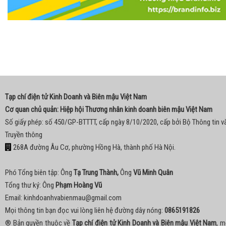
Tạp chí điện tử Kinh Doanh và Biên mậu Việt Nam
Cơ quan chủ quản: Hiệp hội Thương nhân kinh doanh biên mậu Việt Nam
Số giấy phép: số 450/GP-BTTTT, cấp ngày 8/10/2020, cấp bởi Bộ Thông tin v
Truyền thông
268A đường Âu Cơ, phường Hồng Hà, thành phố Hà Nội.
Phó Tổng biên tập: Ông
Tạ Trung Thành,
Ông
Vũ Minh Quân
Tổng thư ký: Ông
Phạm Hoàng Vũ
Email:
kinhdoanhvabienmau@gmail.com
Mọi thông tin bạn đọc vui lòng liên hệ đường dây nóng:
0865191826
® Bản quyền thuộc về
Tạp chí điện tử Kinh Doanh và Biên mậu Việt Nam
, m