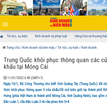
Toggle
navigation
Tin tức, sự kiện
Kinh doanh và pháp luật
Hàng hóa và thương hiệ
Trang chủ
/ Kinh doanh và biên mậu
/ Tin tức, sự kiện
/ Kinh doanh
Trung Quốc khôi phục thông quan các c
khẩu tại Móng Cái
11/01/2022 6:40 (GMT+7)
Ngày 10/1, Bộ Công Thương cho biết tỉnh Quảng Tây (Trung Quốc) đã ch
thức khôi phục thông quan 3 cửa khẩu/lối mở biên giới tại thành phố Đ
Hưng (phía Việt Nam là thành phố Móng Cái, tỉnh Quảng Ninh), bao gồm 
Bắc Luân 1, cầu Bắc Luân 2 và cầu phao Km 3+4.