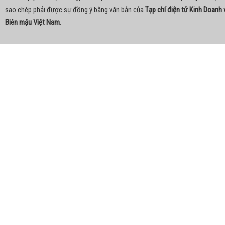
sao chép phải được sự đồng ý bằng văn bản của
Tạp chí điện tử Kinh Doanh 
Biên mậu Việt Nam
.