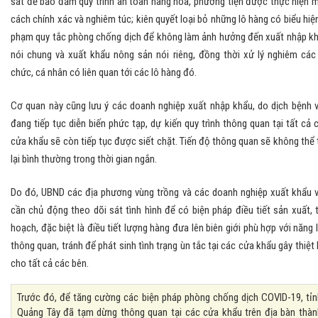
sát để bảo đảm quy trình an toàn hàng hóa, phương tiện được thực hiện 
cách chính xác và nghiêm túc; kiên quyết loại bỏ những lô hàng có biểu hiện
phạm quy tắc phòng chống dịch để không làm ảnh hưởng đến xuất nhập k
nói chung và xuất khẩu nông sản nói riêng, đồng thời xử lý nghiêm các
chức, cá nhân có liên quan tới các lô hàng đó.
Cơ quan này cũng lưu ý các doanh nghiệp xuất nhập khẩu, do dịch bệnh 
đang tiếp tục diễn biến phức tạp, dự kiến quy trình thông quan tại tất cả 
cửa khẩu sẽ còn tiếp tục được siết chặt. Tiến độ thông quan sẽ không thể 
lại bình thường trong thời gian ngắn.
Do đó, UBND các địa phương vùng trồng và các doanh nghiệp xuất khẩu 
cần chủ động theo dõi sát tình hình để có biện pháp điều tiết sản xuất, 
hoạch, đặc biệt là điều tiết lượng hàng đưa lên biên giới phù hợp với năng 
thông quan, tránh để phát sinh tình trạng ùn tắc tại các cửa khẩu gây thiệt 
cho tất cả các bên.
Trước đó, để tăng cường các biện pháp phòng chống dịch COVID-19, tỉn
Quảng Tây đã tạm dừng thông quan tại các cửa khẩu trên địa bàn thàn