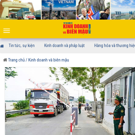
Toggle
navigation
Tin tức, sự kiện
Kinh doanh và pháp luật
Hàng hóa và thương hiệ
Trang chủ
/ Kinh doanh và biên mậu