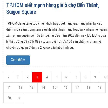
TP.HCM siết mạnh hàng giả ở chợ Bến Thành,
Saigon Square
TP.HCM đang tăng tốc chiến dịch truy quét hàng giả, hàng nhái tại các
điểm mua sắm trung tâm sau khi phát hiện hàng loạt vụ vi phạm liên quan
xâm phạm quyền sở hữu trí tuệ. Từ đầu năm 2026 đến nay, lực lượng quản
lý thị trường đã xử lý 882 vụ, tạm giữ hơn 77.100 sản phẩm vi phạm và
chuyển cơ quan điều tra 2 vụ có dấu hiệu hình sự.
Xem thêm
«
1
2
3
4
5
6
7
8
9
10
11
12
13
14
15
16
17
18
19
20
»