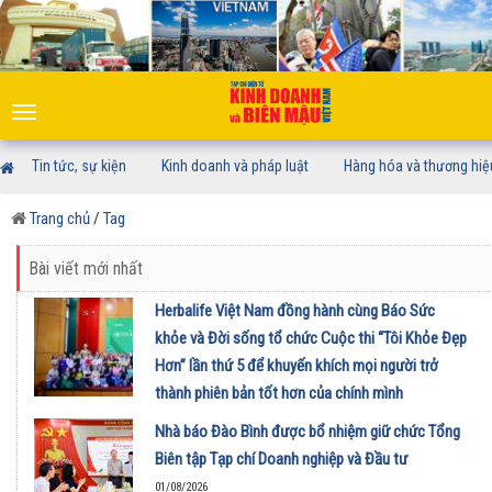
Toggle
navigation
Tin tức, sự kiện
Kinh doanh và pháp luật
Hàng hóa và thương hiệ
Trang chủ
/
Tag
Bài viết mới nhất
Herbalife Việt Nam đồng hành cùng Báo Sức
khỏe và Đời sống tổ chức Cuộc thi “Tôi Khỏe Đẹp
Hơn” lần thứ 5 để khuyến khích mọi người trở
thành phiên bản tốt hơn của chính mình
01/08/2026
Nhà báo Đào Bình được bổ nhiệm giữ chức Tổng
Biên tập Tạp chí Doanh nghiệp và Đầu tư
01/08/2026