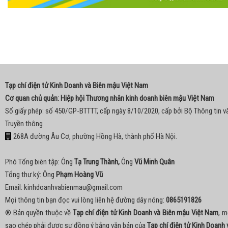
Tạp chí điện tử Kinh Doanh và Biên mậu Việt Nam
Cơ quan chủ quản: Hiệp hội Thương nhân kinh doanh biên mậu Việt Nam
Số giấy phép: số 450/GP-BTTTT, cấp ngày 8/10/2020, cấp bởi Bộ Thông tin v
Truyền thông
268A đường Âu Cơ, phường Hồng Hà, thành phố Hà Nội.
Phó Tổng biên tập: Ông
Tạ Trung Thành,
Ông
Vũ Minh Quân
Tổng thư ký: Ông
Phạm Hoàng Vũ
Email:
kinhdoanhvabienmau@gmail.com
Mọi thông tin bạn đọc vui lòng liên hệ đường dây nóng:
0865191826
® Bản quyền thuộc về
Tạp chí điện tử Kinh Doanh và Biên mậu Việt Nam
, m
sao chép phải được sự đồng ý bằng văn bản của
Tạp chí điện tử Kinh Doanh 