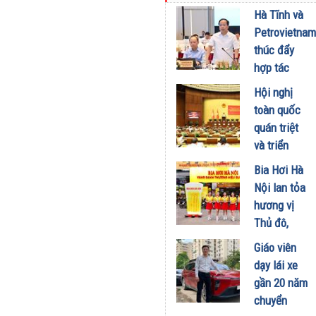
kinh doanh
Hà Tĩnh và
xăng dầu
Petrovietnam
29/07/2026
thúc đẩy
hợp tác
phát triển
Hội nghị
trung tâm
toàn quốc
công
quán triệt
nghiệp -
và triển
năng lượng
khai thực
Bia Hơi Hà
sinh thái
hiện Nghị
Nội lan tỏa
tại Vũng
quyết Hội
hương vị
Áng
nghị Trung
Thủ đô,
29/07/2026
ương 3
khuấy động
Giáo viên
29/07/2026
mùa hè tại
dạy lái xe
TP. Hồ Chí
gần 20 năm
Minh
chuyển
18/07/2026