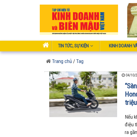
TIN TỨC, SỰ KIỆN
KINH DOANH V
Trang chủ
/
Tag
04/10/2
“Sàn
Hond
triệ
Nếu k
điệu 
ra gầ