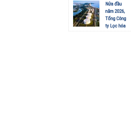
sang dùng
Nửa đầu
Limo
năm 2026,
Green: Tôi
Tổng Công
đã hiểu vì
ty Lọc hóa
sao xe điện
dầu Việt
ngày càng
Nam lập kỷ
xuất hiện
lục sản
nhiều trên
lượng và
đường
doanh thu
28/07/2026
27/07/2026