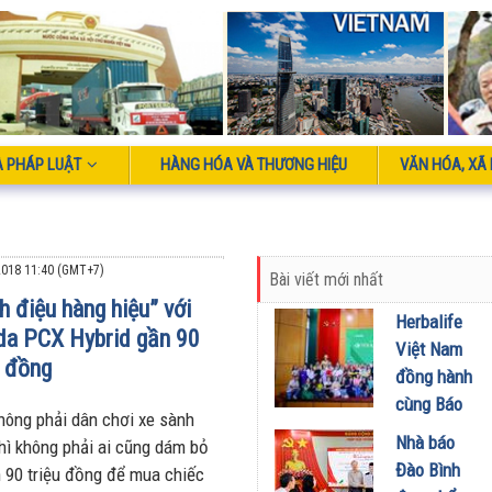
À PHÁP LUẬT
HÀNG HÓA VÀ THƯƠNG HIỆU
VĂN HÓA, XÃ 
018 11:40 (GMT+7)
Bài viết mới nhất
h điệu hàng hiệu” với
Herbalife
a PCX Hybrid gần 90
Việt Nam
u đồng
đồng hành
cùng Báo
hông phải dân chơi xe sành
Sức khỏe
Nhà báo
thì không phải ai cũng dám bỏ
và Đời
Đào Bình
n 90 triệu đồng để mua chiếc
sống tổ