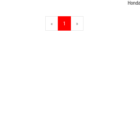
Honda
«
1
»