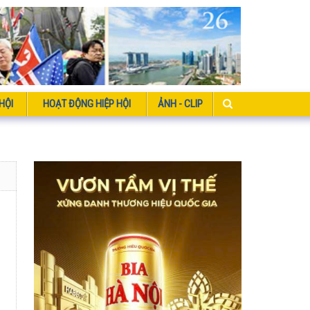
HỘI
HOẠT ĐỘNG HIỆP HỘI
ẢNH - CLIP