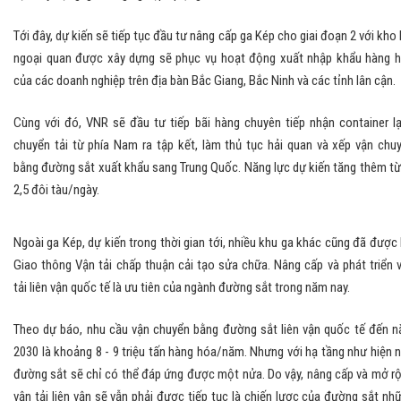
Tới đây, dự kiến sẽ tiếp tục đầu tư nâng cấp ga Kép cho giai đoạn 2 với kho 
ngoại quan được xây dựng sẽ phục vụ hoạt động xuất nhập khẩu hàng 
của các doanh nghiệp trên địa bàn Bắc Giang, Bắc Ninh và các tỉnh lân cận.
Cùng với đó, VNR sẽ đầu tư tiếp bãi hàng chuyên tiếp nhận container l
chuyển tải từ phía Nam ra tập kết, làm thủ tục hải quan và xếp vận chu
bằng đường sắt xuất khẩu sang Trung Quốc. Năng lực dự kiến tăng thêm từ
2,5 đôi tàu/ngày.
Ngoài ga Kép, dự kiến trong thời gian tới, nhiều khu ga khác cũng đã được
Giao thông Vận tải chấp thuận cải tạo sửa chữa. Nâng cấp và phát triển 
tải liên vận quốc tế là ưu tiên của ngành đường sắt trong năm nay.
Theo dự báo, nhu cầu vận chuyển bằng đường sắt liên vận quốc tế đến 
2030 là khoảng 8 - 9 triệu tấn hàng hóa/năm. Nhưng với hạ tầng như hiện n
đường sắt sẽ chỉ có thể đáp ứng được một nửa. Do vậy, nâng cấp và mở r
vận tải liên vận sẽ vẫn phải được tiếp tục là chiến lược của đường sắt nh