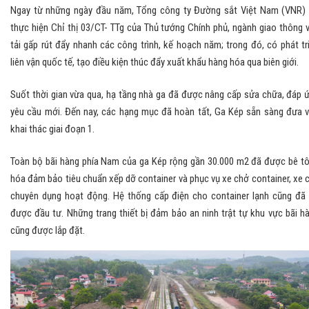
Ngay từ những ngày đầu năm, Tổng công ty Đường sắt Việt Nam (VNR)
thực hiện Chỉ thị 03/CT- TTg của Thủ tướng Chính phủ, ngành giao thông 
tải gấp rút đẩy nhanh các công trình, kế hoạch năm; trong đó, có phát tr
liên vận quốc tế, tạo điều kiện thúc đẩy xuất khẩu hàng hóa qua biên giới.
Suốt thời gian vừa qua, hạ tầng nhà ga đã được nâng cấp sửa chữa, đáp 
yêu cầu mới. Đến nay, các hạng mục đã hoàn tất, Ga Kép sẵn sàng đưa 
khai thác giai đoạn 1.
Toàn bộ bãi hàng phía Nam của ga Kép rộng gần 30.000 m2 đã được bê t
hóa đảm bảo tiêu chuẩn xếp dỡ container và phục vụ xe chở container, xe 
chuyên dụng hoạt động. Hệ thống cấp điện cho container lạnh cũng đã
được đầu tư. Những trang thiết bị đảm bảo an ninh trật tự khu vực bãi h
cũng được lắp đặt.