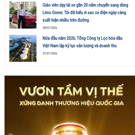
Giáo viên dạy lái xe gần 20 năm chuyển sang dùng
Limo Green: Tôi đã hiểu vì sao xe điện ngày càng
xuất hiện nhiều trên đường
28/07/2026
Nửa đầu năm 2026, Tổng Công ty Lọc hóa dầu
Việt Nam lập kỷ lục sản lượng và doanh thu
27/07/2026