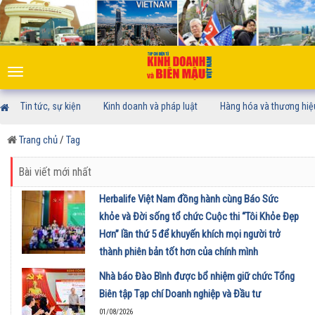
Toggle
navigation
Tin tức, sự kiện
Kinh doanh và pháp luật
Hàng hóa và thương hiệ
Trang chủ
/
Tag
Bài viết mới nhất
Herbalife Việt Nam đồng hành cùng Báo Sức
khỏe và Đời sống tổ chức Cuộc thi “Tôi Khỏe Đẹp
Hơn” lần thứ 5 để khuyến khích mọi người trở
thành phiên bản tốt hơn của chính mình
01/08/2026
Nhà báo Đào Bình được bổ nhiệm giữ chức Tổng
Biên tập Tạp chí Doanh nghiệp và Đầu tư
01/08/2026