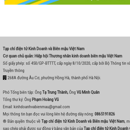
Tạp chí điện tử Kinh Doanh và Biên mậu Việt Nam
Cơ quan chủ quản: Hiệp hội Thương nhân kinh doanh biên mậu Việt Nam
Số giấy phép: số 450/GP-BTTTT, cấp ngày 8/10/2020, cấp bởi Bộ Thông tin v
Truyền thông
268A đường Âu Cơ, phường Hồng Hà, thành phố Hà Nội.
Phó Tổng biên tập: Ông
Tạ Trung Thành,
Ông
Vũ Minh Quân
Tổng thư ký: Ông
Phạm Hoàng Vũ
Email:
kinhdoanhvabienmau@gmail.com
Mọi thông tin bạn đọc vui lòng liên hệ đường dây nóng:
0865191826
® Bản quyền thuộc về
Tạp chí điện tử Kinh Doanh và Biên mậu Việt Nam
, m
sao chép phải được sự đồng ý bằng văn bản của
Tạp chí điện tử Kinh Doanh 