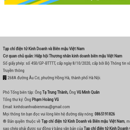
Tạp chí điện tử Kinh Doanh và Biên mậu Việt Nam
Cơ quan chủ quản: Hiệp hội Thương nhân kinh doanh biên mậu Việt Nam
Số giấy phép: số 450/GP-BTTTT, cấp ngày 8/10/2020, cấp bởi Bộ Thông tin v
Truyền thông
268A đường Âu Cơ, phường Hồng Hà, thành phố Hà Nội.
Phó Tổng biên tập: Ông
Tạ Trung Thành,
Ông
Vũ Minh Quân
Tổng thư ký: Ông
Phạm Hoàng Vũ
Email:
kinhdoanhvabienmau@gmail.com
Mọi thông tin bạn đọc vui lòng liên hệ đường dây nóng:
0865191826
® Bản quyền thuộc về
Tạp chí điện tử Kinh Doanh và Biên mậu Việt Nam
, m
sao chép phải được sự đồng ý bằng văn bản của
Tạp chí điện tử Kinh Doanh 