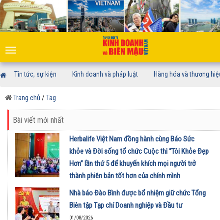
Toggle
navigation
Tin tức, sự kiện
Kinh doanh và pháp luật
Hàng hóa và thương hiệ
Trang chủ
/
Tag
Bài viết mới nhất
Herbalife Việt Nam đồng hành cùng Báo Sức
khỏe và Đời sống tổ chức Cuộc thi “Tôi Khỏe Đẹp
Hơn” lần thứ 5 để khuyến khích mọi người trở
thành phiên bản tốt hơn của chính mình
01/08/2026
Nhà báo Đào Bình được bổ nhiệm giữ chức Tổng
Biên tập Tạp chí Doanh nghiệp và Đầu tư
01/08/2026