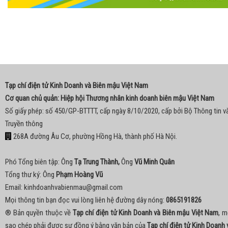
Tạp chí điện tử Kinh Doanh và Biên mậu Việt Nam
Cơ quan chủ quản: Hiệp hội Thương nhân kinh doanh biên mậu Việt Nam
Số giấy phép: số 450/GP-BTTTT, cấp ngày 8/10/2020, cấp bởi Bộ Thông tin v
Truyền thông
268A đường Âu Cơ, phường Hồng Hà, thành phố Hà Nội.
Phó Tổng biên tập: Ông
Tạ Trung Thành,
Ông
Vũ Minh Quân
Tổng thư ký: Ông
Phạm Hoàng Vũ
Email:
kinhdoanhvabienmau@gmail.com
Mọi thông tin bạn đọc vui lòng liên hệ đường dây nóng:
0865191826
® Bản quyền thuộc về
Tạp chí điện tử Kinh Doanh và Biên mậu Việt Nam
, m
sao chép phải được sự đồng ý bằng văn bản của
Tạp chí điện tử Kinh Doanh 