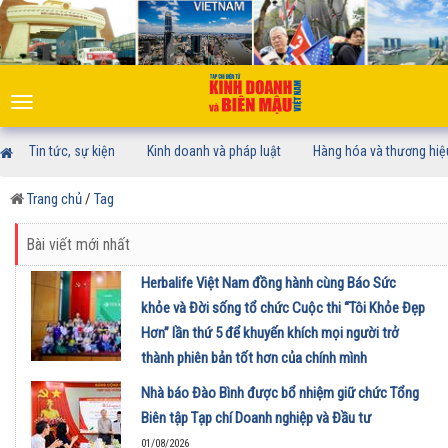
Toggle
navigation
Tin tức, sự kiện
Kinh doanh và pháp luật
Hàng hóa và thương hiệ
Trang chủ
/
Tag
Bài viết mới nhất
Herbalife Việt Nam đồng hành cùng Báo Sức
khỏe và Đời sống tổ chức Cuộc thi “Tôi Khỏe Đẹp
Hơn” lần thứ 5 để khuyến khích mọi người trở
thành phiên bản tốt hơn của chính mình
01/08/2026
Nhà báo Đào Bình được bổ nhiệm giữ chức Tổng
Biên tập Tạp chí Doanh nghiệp và Đầu tư
01/08/2026