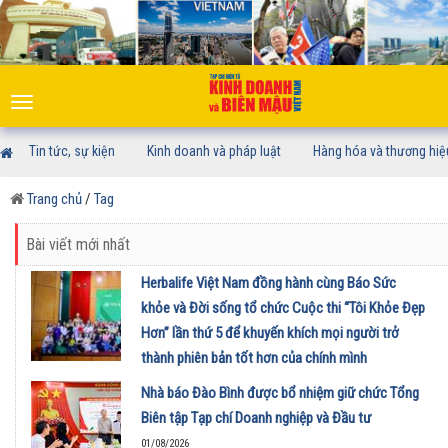
Toggle
navigation
Tin tức, sự kiện
Kinh doanh và pháp luật
Hàng hóa và thương hiệ
Trang chủ
/
Tag
Bài viết mới nhất
Herbalife Việt Nam đồng hành cùng Báo Sức
khỏe và Đời sống tổ chức Cuộc thi “Tôi Khỏe Đẹp
Hơn” lần thứ 5 để khuyến khích mọi người trở
thành phiên bản tốt hơn của chính mình
01/08/2026
Nhà báo Đào Bình được bổ nhiệm giữ chức Tổng
Biên tập Tạp chí Doanh nghiệp và Đầu tư
01/08/2026