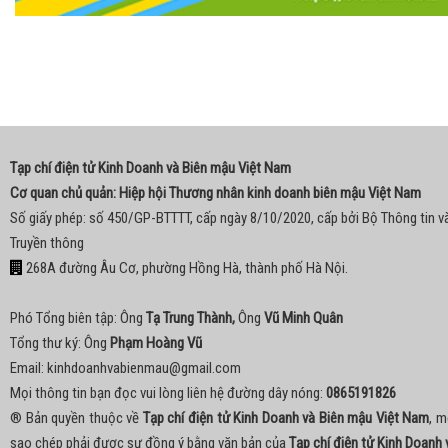
Tạp chí điện tử Kinh Doanh và Biên mậu Việt Nam
Cơ quan chủ quản: Hiệp hội Thương nhân kinh doanh biên mậu Việt Nam
Số giấy phép: số 450/GP-BTTTT, cấp ngày 8/10/2020, cấp bởi Bộ Thông tin v
Truyền thông
268A đường Âu Cơ, phường Hồng Hà, thành phố Hà Nội.
Phó Tổng biên tập: Ông
Tạ Trung Thành,
Ông
Vũ Minh Quân
Tổng thư ký: Ông
Phạm Hoàng Vũ
Email:
kinhdoanhvabienmau@gmail.com
Mọi thông tin bạn đọc vui lòng liên hệ đường dây nóng:
0865191826
® Bản quyền thuộc về
Tạp chí điện tử Kinh Doanh và Biên mậu Việt Nam
, m
sao chép phải được sự đồng ý bằng văn bản của
Tạp chí điện tử Kinh Doanh 