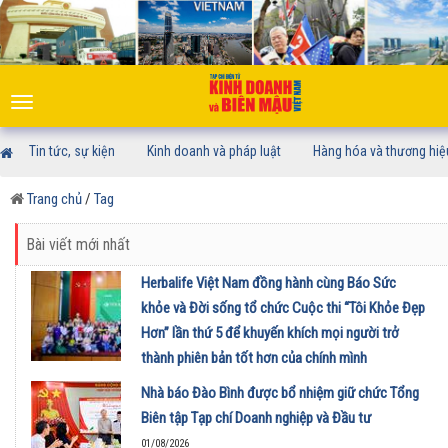
Toggle
navigation
Tin tức, sự kiện
Kinh doanh và pháp luật
Hàng hóa và thương hiệ
Trang chủ
/
Tag
Bài viết mới nhất
Herbalife Việt Nam đồng hành cùng Báo Sức
khỏe và Đời sống tổ chức Cuộc thi “Tôi Khỏe Đẹp
Hơn” lần thứ 5 để khuyến khích mọi người trở
thành phiên bản tốt hơn của chính mình
01/08/2026
Nhà báo Đào Bình được bổ nhiệm giữ chức Tổng
Biên tập Tạp chí Doanh nghiệp và Đầu tư
01/08/2026