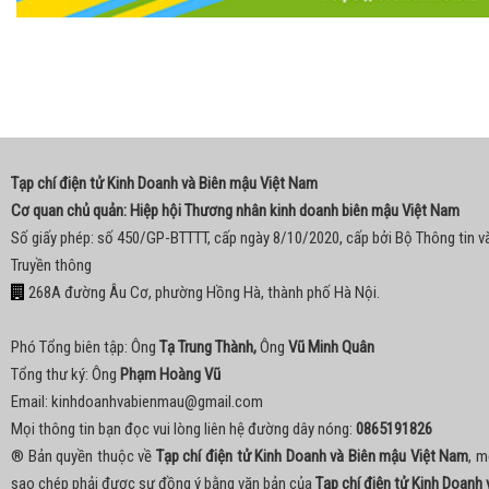
Tạp chí điện tử Kinh Doanh và Biên mậu Việt Nam
Cơ quan chủ quản: Hiệp hội Thương nhân kinh doanh biên mậu Việt Nam
Số giấy phép: số 450/GP-BTTTT, cấp ngày 8/10/2020, cấp bởi Bộ Thông tin v
Truyền thông
268A đường Âu Cơ, phường Hồng Hà, thành phố Hà Nội.
Phó Tổng biên tập: Ông
Tạ Trung Thành,
Ông
Vũ Minh Quân
Tổng thư ký: Ông
Phạm Hoàng Vũ
Email:
kinhdoanhvabienmau@gmail.com
Mọi thông tin bạn đọc vui lòng liên hệ đường dây nóng:
0865191826
® Bản quyền thuộc về
Tạp chí điện tử Kinh Doanh và Biên mậu Việt Nam
, m
sao chép phải được sự đồng ý bằng văn bản của
Tạp chí điện tử Kinh Doanh 