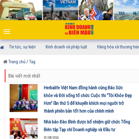
Toggle
navigation
Tin tức, sự kiện
Kinh doanh và pháp luật
Hàng hóa và thương hiệ
Trang chủ
/
Tag
Bài viết mới nhất
Herbalife Việt Nam đồng hành cùng Báo Sức
khỏe và Đời sống tổ chức Cuộc thi “Tôi Khỏe Đẹp
Hơn” lần thứ 5 để khuyến khích mọi người trở
thành phiên bản tốt hơn của chính mình
01/08/2026
Nhà báo Đào Bình được bổ nhiệm giữ chức Tổng
Biên tập Tạp chí Doanh nghiệp và Đầu tư
01/08/2026