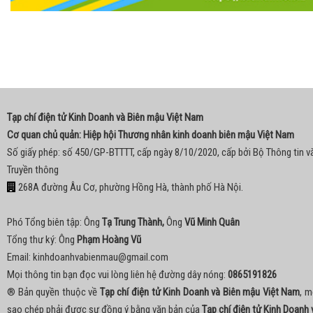
Tạp chí điện tử Kinh Doanh và Biên mậu Việt Nam
Cơ quan chủ quản: Hiệp hội Thương nhân kinh doanh biên mậu Việt Nam
Số giấy phép: số 450/GP-BTTTT, cấp ngày 8/10/2020, cấp bởi Bộ Thông tin v
Truyền thông
268A đường Âu Cơ, phường Hồng Hà, thành phố Hà Nội.
Phó Tổng biên tập: Ông
Tạ Trung Thành,
Ông
Vũ Minh Quân
Tổng thư ký: Ông
Phạm Hoàng Vũ
Email:
kinhdoanhvabienmau@gmail.com
Mọi thông tin bạn đọc vui lòng liên hệ đường dây nóng:
0865191826
® Bản quyền thuộc về
Tạp chí điện tử Kinh Doanh và Biên mậu Việt Nam
, m
sao chép phải được sự đồng ý bằng văn bản của
Tạp chí điện tử Kinh Doanh 