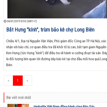
04/01/2019 8:50 (GMT+7)
Bắt Hưng "kính", trùm bảo kê chợ Long Biên
Chiều 4/1, Đại tá Nguyễn Văn Viện, Phó giám đốc Công an TP Hà Nội, xác
nhận với báo chí, cơ quan điều tra đã khởi tố bị can, bắt tạm giam Nguyễn
Kim Hưng (tức Hưng "kính") để điều tra về hành vi cưỡng đoạt tài sản. Đâ
là đối tượng liên quan tới đường dây bảo kê tại chợ đầu mối hoa quả Lon
Biên.
«
1
»
Bài viết mới nhất
Herbalife Việt Nam đồng hành cùng Báo Sức