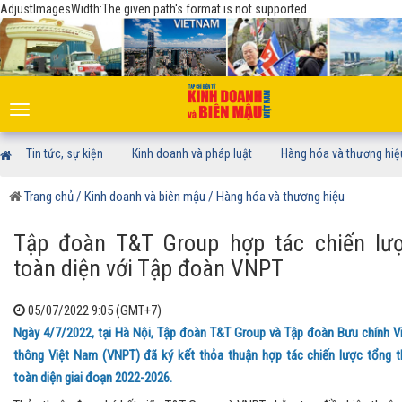
AdjustImagesWidth:The given path's format is not supported.
Toggle
navigation
Tin tức, sự kiện
Kinh doanh và pháp luật
Hàng hóa và thương hiệ
Trang chủ
/ Kinh doanh và biên mậu
/ Hàng hóa và thương hiệu
Tập đoàn T&T Group hợp tác chiến lư
toàn diện với Tập đoàn VNPT
05/07/2022 9:05 (GMT+7)
Ngày 4/7/2022, tại Hà Nội, Tập đoàn T&T Group và Tập đoàn Bưu chính V
thông Việt Nam (VNPT) đã ký kết thỏa thuận hợp tác chiến lược tổng t
toàn diện giai đoạn 2022-2026.