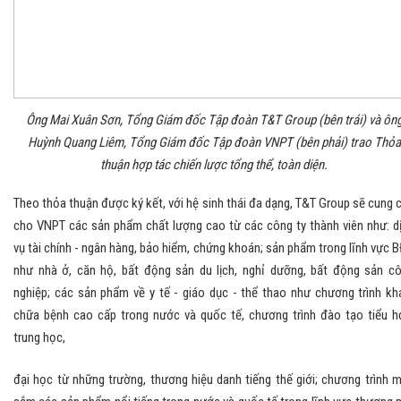
Ông Mai Xuân Sơn, Tổng Giám đốc Tập đoàn T&T Group (bên trái) và ôn
Huỳnh Quang Liêm, Tổng Giám đốc Tập đoàn VNPT (bên phải) trao Thỏa
thuận hợp tác chiến lược tổng thể, toàn diện.
Theo thỏa thuận được ký kết, với hệ sinh thái đa dạng, T&T Group sẽ cung 
cho VNPT các sản phẩm chất lượng cao từ các công ty thành viên như: d
vụ tài chính - ngân hàng, bảo hiểm, chứng khoán; sản phẩm trong lĩnh vực 
như nhà ở, căn hộ, bất động sản du lịch, nghỉ dưỡng, bất động sản c
nghiệp; các sản phẩm về y tế - giáo dục - thể thao như chương trình k
chữa bệnh cao cấp trong nước và quốc tế, chương trình đào tạo tiểu h
trung học,
đại học từ những trường, thương hiệu danh tiếng thế giới; chương trình 