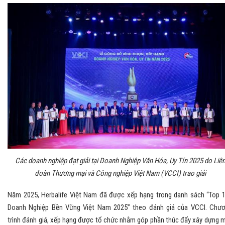
Các doanh nghiệp đạt giải tại Doanh Nghiệp Văn Hóa, Uy Tín 2025 do Liê
đoàn Thương mại và Công nghiệp Việt Nam (VCCI) trao giải
Năm 2025, Herbalife Việt Nam đã được xếp hạng trong danh sách “Top 
Doanh Nghiệp Bền Vững Việt Nam 2025” theo đánh giá của VCCI. Chư
trình đánh giá, xếp hạng được tổ chức nhằm góp phần thúc đẩy xây dựng 