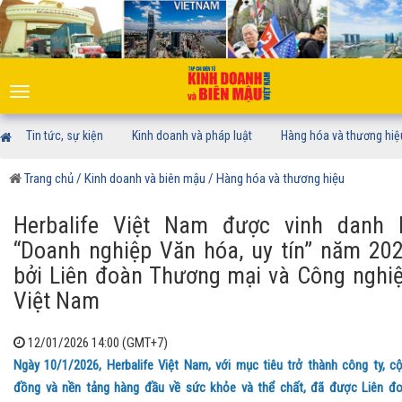
Toggle
navigation
Tin tức, sự kiện
Kinh doanh và pháp luật
Hàng hóa và thương hiệ
Trang chủ
/ Kinh doanh và biên mậu
/ Hàng hóa và thương hiệu
Herbalife Việt Nam được vinh danh 
“Doanh nghiệp Văn hóa, uy tín” năm 20
bởi Liên đoàn Thương mại và Công nghi
Việt Nam
12/01/2026 14:00 (GMT+7)
Ngày 10/1/2026, Herbalife Việt Nam, với mục tiêu trở thành công ty, c
đồng và nền tảng hàng đầu về sức khỏe và thể chất, đã được Liên đ