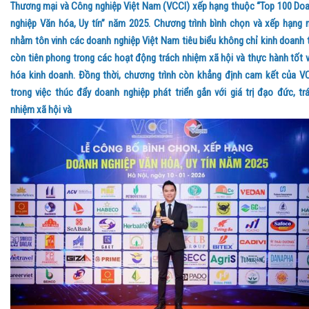
Thương mại và Công nghiệp Việt Nam (VCCI) xếp hạng thuộc “Top 100 Do
nghiệp Văn hóa, Uy tín” năm 2025. Chương trình bình chọn và xếp hạng 
nhằm tôn vinh các doanh nghiệp Việt Nam tiêu biểu không chỉ kinh doanh 
còn tiên phong trong các hoạt động trách nhiệm xã hội và thực hành tốt 
hóa kinh doanh. Đồng thời, chương trình còn khẳng định cam kết của V
trong việc thúc đẩy doanh nghiệp phát triển gắn với giá trị đạo đức, tr
nhiệm xã hội và