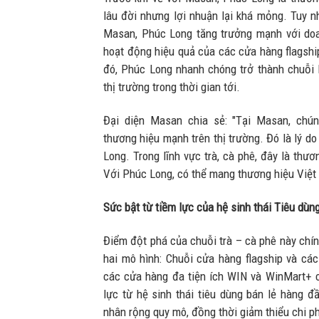
lâu đời nhưng lợi nhuận lại khá mỏng. Tuy n
Masan, Phúc Long tăng trưởng mạnh với doa
hoạt động hiệu quả của các cửa hàng flagshi
đó, Phúc Long nhanh chóng trở thành chuỗi 
thị trường trong thời gian tới.
Đại diện Masan chia sẻ: "Tại Masan, chún
thương hiệu mạnh trên thị trường. Đó là lý d
Long. Trong lĩnh vực trà, cà phê, đây là thư
Với Phúc Long, có thể mang thương hiệu Việt 
Sức bật từ tiềm lực của hệ sinh thái Tiêu dù
Điểm đột phá của chuỗi trà – cà phê này chín
hai mô hình: Chuỗi cửa hàng flagship và các
các cửa hàng đa tiện ích WIN và WinMart+ 
lực từ hệ sinh thái tiêu dùng bán lẻ hàng 
nhân rộng quy mô, đồng thời giảm thiểu chi ph