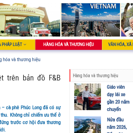
À PHÁP LUẬT
HÀNG HÓA VÀ THƯƠNG HIỆU
VĂN HÓA, XÃ 
g hóa và thương hiệu
Hàng hóa và thương hiệu
ệt trên bản đồ F&B
Giáo viên
dạy lái xe
gần 20 năm
à – cà phê Phúc Long đã có sự
chuyển
thu. Không chỉ chiếm ưu thế ở
sang dùng
Nửa đầu
 đứng trước cơ hội đưa thương
Limo
năm 2026,
iới.
Green: Tôi