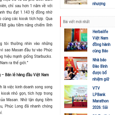
mở rộng
nhượng
hiên, chỉ sau hơn 1 năm về với
NMLD
quyền, tìm
nh thu đạt 1.143 tỷ đồng nhờ
Dung Quất
kiếm đối
p cùng các kiosk tích hợp. Qua
06/07/2026
Bài viết mới nhất
tác tại các
F&B giàu tiềm năng chiếm lĩnh
tỉnh thành
Herbalife
30/06/2026
Việt Nam
g tôi thường nhìn vào những
đồng hành
o vì sao Masan đầu tư vào Phúc
cùng Báo
ơng hiệu mạnh giống Starbucks.
Sức khỏe
Nhà báo
Nam ra thế giới."
và Đời
Đào Bình
sống tổ
được bổ
ng – Bán lẻ hàng đầu Việt Nam
chức Cuộc
nhiệm giữ
thi “Tôi
chức Tổng
h là việc kinh doanh song song
VTV
Khỏe Đẹp
Biên tập
 kiosk nhỏ gọn, tích hợp trong
LPBank
Hơn” lần
Tạp chí
của Masan. Nhờ tận dụng tiềm
Marathon
thứ 5 để
Doanh
đầu, Phúc Long đã nhanh chóng
2026: Sải
khuyến
nghiệp và
í.
bước qua