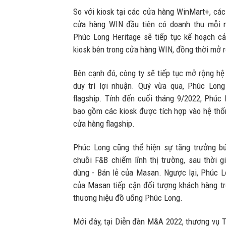
So với kiosk tại các cửa hàng WinMart+, các
cửa hàng WIN đầu tiên có doanh thu mỗi n
Phúc Long Heritage sẽ tiếp tục kế hoạch cả
kiosk bên trong cửa hàng WIN, đồng thời mở 
Bên cạnh đó, công ty sẽ tiếp tục mở rộng hệ
duy trì lợi nhuận. Quý vừa qua, Phúc Lon
flagship. Tính đến cuối tháng 9/2022, Phú
bao gồm các kiosk được tích hợp vào hệ th
cửa hàng flagship.
Phúc Long cũng thể hiện sự tăng trưởng bứ
chuỗi F&B chiếm lĩnh thị trường, sau thời g
dùng - Bán lẻ của Masan. Ngược lại, Phúc L
của Masan tiếp cận đối tượng khách hàng tr
thương hiệu đồ uống Phúc Long.
Mới đây, tại Diễn đàn M&A 2022, thương vụ T