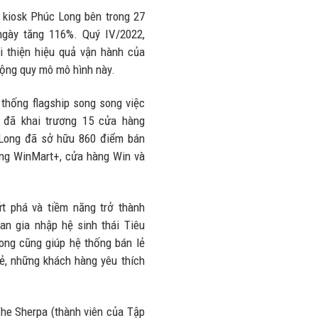
nhiều trên
lượng và
 kiosk Phúc Long bên trong 27
đường
doanh thu
gày tăng 116%. Quý IV/2022,
28/07/2026
27/07/2026
i thiện hiệu quả vận hành của
rộng quy mô mô hình này.
 thống flagship song song việc
g đã khai trương 15 cửa hàng
c Long đã sở hữu 860 điểm bán
ống WinMart+, cửa hàng Win và
t phá và tiềm năng trở thành
ian gia nhập hệ sinh thái Tiêu
ong cũng giúp hệ thống bán lẻ
ẻ, những khách hàng yêu thích
he Sherpa (thành viên của Tập