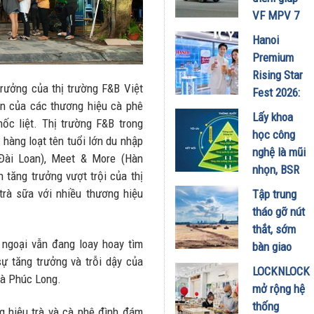
Minh
VF MPV 7
18/07/2026
ghi điểm
Hanoi
trong mùa
Premium
hè
Rising Star
trưởng của thị trường F&B Việt
17/07/2026
Fest 2026:
ần của các thương hiệu cà phê
Trải
Lấy khoa
ốc liệt. Thị trường F&B trong
nghiệm
học công
hàng loạt tên tuổi lớn du nhập
không gian
nghệ là mũi
(Đài Loan), Meet & More (Hàn
Lifestyle
nhọn, BSR
 tăng trưởng vượt trội của thị
Icy Bar thời
kiến tạo
 trà sữa với nhiều thương hiệu
Tập trung
thượng đổ
NMLD
tháo gỡ nút
bộ 6 tỉnh
Dung Quất
thắt, sớm
thành mùa
thành nhà
 ngoại vẫn đang loay hoay tìm
bàn giao
hè này
máy thông
ự tăng trưởng và trỗi dậy của
mặt bằng
10/07/2026
LOCKNLOCK
minh
là Phúc Long.
Dự án
mở rộng hệ
09/07/2026
Nâng cấp,
thống
g hiệu trà và cà phê đình đám