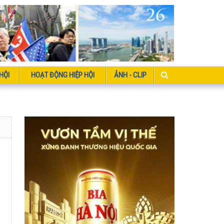
HỘI
HOẠT ĐỘNG HIỆP HỘI
ẢNH - CLIP