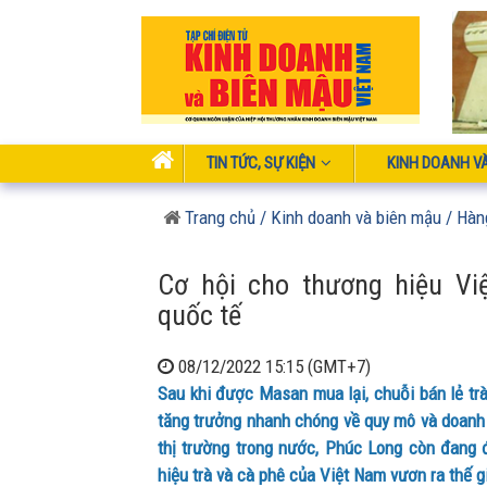
TIN TỨC, SỰ KIỆN
KINH DOANH V
Trang chủ
/ Kinh doanh và biên mậu
/ Hàn
Cơ hội cho thương hiệu Vi
quốc tế
08/12/2022 15:15 (GMT+7)
Sau khi được Masan mua lại, chuỗi bán lẻ tr
tăng trưởng nhanh chóng về quy mô và doanh 
thị trường trong nước, Phúc Long còn đang
hiệu trà và cà phê của Việt Nam vươn ra thế g