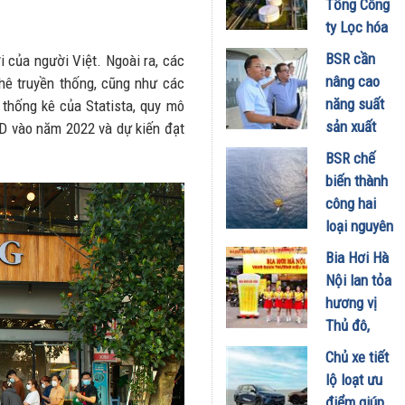
Tổng Công
đã hiểu vì
ty Lọc hóa
sao xe điện
dầu Việt
BSR cần
i của người Việt. Ngoài ra, các
ngày càng
Nam lập kỷ
nâng cao
phê truyền thống, cũng như các
xuất hiện
lục sản
năng suất
eo thống kê của Statista, quy mô
nhiều trên
lượng và
sản xuất
USD vào năm 2022 và dự kiến đạt
đường
doanh thu
E100 phục
28/07/2026
BSR chế
27/07/2026
vụ lộ trình
biến thành
phát triển
công hai
nhiên liệu
loại nguyên
sinh học
liệu mới,
Bia Hơi Hà
22/07/2026
tối ưu hiệu
Nội lan tỏa
quả sản
hương vị
xuất kinh
Thủ đô,
doanh
khuấy động
Chủ xe tiết
20/07/2026
mùa hè tại
lộ loạt ưu
TP. Hồ Chí
điểm giúp