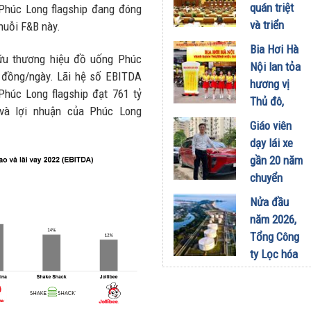
công
quán triệt
Phúc Long flagship đang đóng
nghiệp -
và triển
huỗi F&B này.
năng lượng
khai thực
Bia Hơi Hà
sinh thái
hữu thương hiệu đồ uống Phúc
hiện Nghị
Nội lan tỏa
tại Vũng
ỷ đồng/ngày. Lãi hệ số EBITDA
quyết Hội
hương vị
Áng
Phúc Long flagship đạt 761 tỷ
nghị Trung
Thủ đô,
29/07/2026
và lợi nhuận của Phúc Long
ương 3
khuấy động
Giáo viên
29/07/2026
mùa hè tại
dạy lái xe
TP. Hồ Chí
gần 20 năm
Minh
chuyển
18/07/2026
sang dùng
Nửa đầu
Limo
năm 2026,
Green: Tôi
Tổng Công
đã hiểu vì
ty Lọc hóa
sao xe điện
dầu Việt
ngày càng
Nam lập kỷ
xuất hiện
lục sản