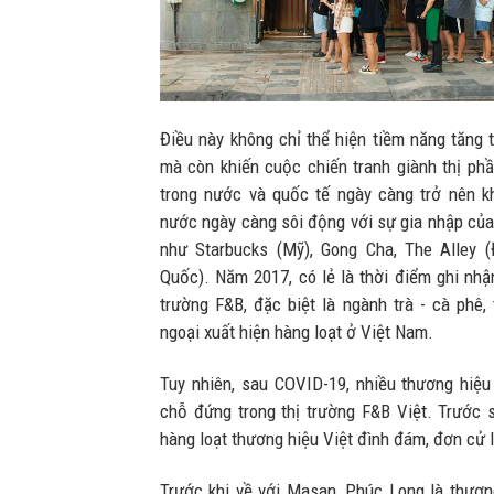
Điều này không chỉ thể hiện tiềm năng tăng 
mà còn khiến cuộc chiến tranh giành thị ph
trong nước và quốc tế ngày càng trở nên kh
nước ngày càng sôi động với sự gia nhập của 
như Starbucks (Mỹ), Gong Cha, The Alley 
Quốc). Năm 2017, có lẻ là thời điểm ghi nhận
trường F&B, đặc biệt là ngành trà - cà phê,
ngoại xuất hiện hàng loạt ở Việt Nam.
Tuy nhiên, sau COVID-19, nhiều thương hiệu
chỗ đứng trong thị trường F&B Việt. Trước s
hàng loạt thương hiệu Việt đình đám, đơn cử 
Trước khi về với Masan, Phúc Long là thươn