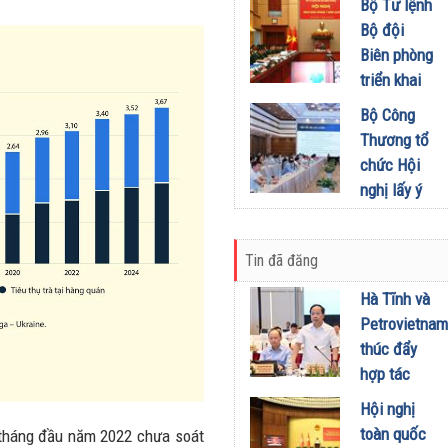
khích mọi
Bộ Tư lệnh
Đầu tư
miền Di
người trở
Bộ đội
01/08/2026
sản, lan
thành
Biên phòng
tỏa giá trị
phiên bản
triển khai
du lịch
tốt hơn của
phương
Bộ Công
xanh
chính mình
hướng,
Thương tổ
31/07/2026
01/08/2026
nhiệm vụ
chức Hội
trọng tâm
nghị lấy ý
tháng
kiến dự
8/2026
thảo Nghị
31/07/2026
Tin đã đăng
định về
kinh doanh
Hà Tĩnh và
xăng dầu
Petrovietnam
29/07/2026
thúc đẩy
hợp tác
phát triển
Hội nghị
trung tâm
toàn quốc
9 tháng đầu năm 2022 chưa soát