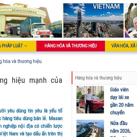
À PHÁP LUẬT
HÀNG HÓA VÀ THƯƠNG HIỆU
VĂN HÓA, XÃ 
g hóa và thương hiệu
Hàng hóa và thương hiệu
ơng hiệu mạnh của
Giáo viên
dạy lái xe
gần 20 năm
i yêu dùng tin yêu là yếu tố
chuyển
ực hàng tiêu dùng bán lẻ. Masan
sang dùng
Nửa đầu
nh nghiệp nội địa có chiến lược
Limo
năm 2026,
Việt Nam và tạo dấu ấn trên thị
Green: Tôi