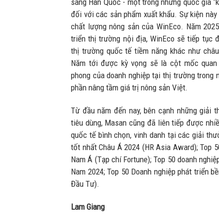
sang Hàn Quốc - một trong những quốc gia “k
đối với các sản phẩm xuất khẩu. Sự kiện nà
chất lượng nông sản của WinEco. Năm 2025,
triển thị trường nội địa, WinEco sẽ tiếp tục
thị trường quốc tế tiềm năng khác như châ
Năm tới được kỳ vọng sẽ là cột mốc quan t
phong của doanh nghiệp tại thị trường trong 
phần nâng tầm giá trị nông sản Việt.
Từ đầu năm đến nay, bên cạnh những giải t
tiêu dùng, Masan cũng đã liên tiếp được nhiề
quốc tế bình chọn, vinh danh tại các giải th
tốt nhất Châu Á 2024 (HR Asia Award); Top 
Nam Á (Tạp chí Fortune); Top 50 doanh nghiệp
Nam 2024; Top 50 Doanh nghiệp phát triển bề
Đầu Tư).
Lam Giang