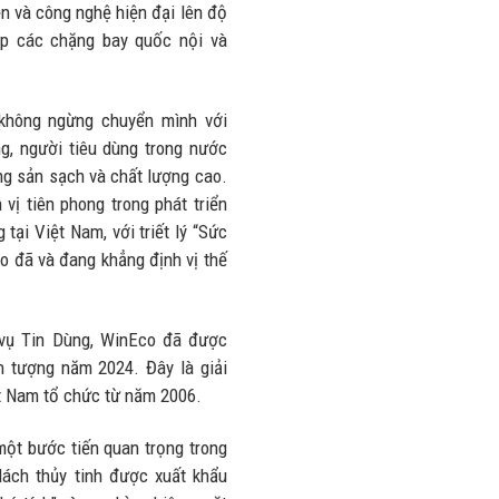
nhiều trên
ền và công nghệ hiện đại lên độ
lượng và
đường
ắp các chặng bay quốc nội và
doanh thu
28/07/2026
27/07/2026
không ngừng chuyển mình với
g, người tiêu dùng trong nước
g sản sạch và chất lượng cao.
ị tiên phong trong phát triển
tại Việt Nam, với triết lý “Sức
o đã và đang khẳng định vị thế
 vụ Tin Dùng, WinEco đã được
n tượng năm 2024. Đây là giải
t Nam tổ chức từ năm 2006.
ột bước tiến quan trọng trong
lách thủy tinh được xuất khẩu