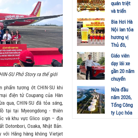
công
quán triệt
nghiệp -
và triển
năng lượng
khai thực
Bia Hơi Hà
sinh thái
hiện Nghị
Nội lan tỏa
tại Vũng
quyết Hội
hương vị
Áng
nghị Trung
Thủ đô,
29/07/2026
ương 3
khuấy động
Giáo viên
29/07/2026
mùa hè tại
dạy lái xe
TP. Hồ Chí
gần 20 năm
IN-SU Phở Story ra thế giới
Minh
chuyển
18/07/2026
sang dùng
n phẩm tương ớt CHIN-SU khi
Nửa đầu
Limo
 mại điện tử Coupang của Hàn
năm 2026,
Green: Tôi
vừa qua, CHIN-SU đã tỏa sáng,
Tổng Công
đã hiểu vì
lồ tại tại Myeongdong - thiên
ty Lọc hóa
sao xe điện
 và khu vực Glico sign – địa
dầu Việt
ngày càng
t Dotonbori, Osaka, Nhật Bản.
Nam lập kỷ
xuất hiện
y với Hãng hàng không Vietjet
lục sản