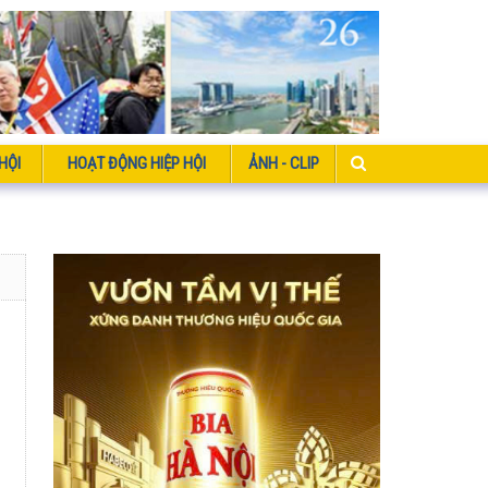
HỘI
HOẠT ĐỘNG HIỆP HỘI
ẢNH - CLIP