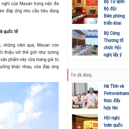
khích mọi
Bộ Tư lệnh
Đầu tư
 nghỉ của Masan trong việc đa
miền Di
người trở
Bộ đội
hằm đáp ứng nhu cầu tiêu dùng
01/08/2026
sản, lan
thành
Biên phòng
tỏa giá trị
phiên bản
triển khai
du lịch
tốt hơn của
phương
và quốc tế
Bộ Công
xanh
chính mình
hướng,
Thương tổ
31/07/2026
01/08/2026
nhiệm vụ
c, những năm qua, Masan còn
chức Hội
trọng tâm
 thiệu với thế giới như tương
nghị lấy ý
tháng
 sản phẩm này vừa mang giá trị
kiến dự
8/2026
trường khác nhau, vừa đáp ứng
thảo Nghị
31/07/2026
Tin đã đăng
định về
kinh doanh
Hà Tĩnh và
xăng dầu
Petrovietnam
29/07/2026
thúc đẩy
hợp tác
phát triển
Hội nghị
trung tâm
toàn quốc