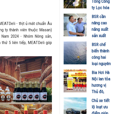
Tổng Công
đã hiểu vì
ty Lọc hóa
sao xe điện
dầu Việt
BSR cần
ngày càng
Nam lập kỷ
nâng cao
MEATDeli - thịt ủ mát chuẩn Âu
xuất hiện
lục sản
năng suất
g ty thành viên thuộc Masan)
nhiều trên
lượng và
sản xuất
t Nam 2024 - Nhóm Nông sản,
đường
doanh thu
E100 phục
 thứ 5 liên tiếp, MEATDeli góp
28/07/2026
BSR chế
27/07/2026
vụ lộ trình
biến thành
phát triển
công hai
nhiên liệu
loại nguyên
sinh học
liệu mới,
Bia Hơi Hà
22/07/2026
tối ưu hiệu
Nội lan tỏa
quả sản
hương vị
xuất kinh
Thủ đô,
doanh
khuấy động
Chủ xe tiết
20/07/2026
mùa hè tại
lộ loạt ưu
TP. Hồ Chí
điểm giúp