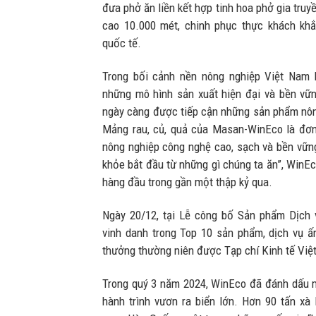
đưa phở ăn liền kết hợp tinh hoa phở gia truy
cao 10.000 mét, chinh phục thực khách kh
quốc tế.
Trong bối cảnh nền nông nghiệp Việt Nam 
những mô hình sản xuất hiện đại và bền vữn
ngày càng được tiếp cận những sản phẩm nôn
Mảng rau, củ, quả của Masan-WinEco là đơn v
nông nghiệp công nghệ cao, sạch và bền vững 
khỏe bắt đầu từ những gì chúng ta ăn”, WinEc
hàng đầu trong gần một thập kỷ qua.
Ngày 20/12, tại Lễ công bố Sản phẩm Dịch
vinh danh trong Top 10 sản phẩm, dịch vụ ấ
thưởng thường niên được Tạp chí Kinh tế Việ
Trong quý 3 năm 2024, WinEco đã đánh dấu m
hành trình vươn ra biển lớn. Hơn 90 tấn xà 