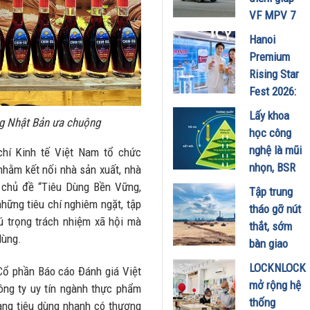
Minh
VF MPV 7
18/07/2026
ghi điểm
Hanoi
trong mùa
Premium
hè
Rising Star
17/07/2026
Fest 2026:
Trải
Lấy khoa
ng Nhật Bản ưa chuộng
nghiệm
học công
không gian
nghệ là mũi
chí Kinh tế Việt Nam tổ chức
Lifestyle
nhọn, BSR
 nhằm kết nối nhà sản xuất, nhà
Icy Bar thời
kiến tạo
i chủ đề “Tiêu Dùng Bền Vững,
Tập trung
thượng đổ
NMLD
hững tiêu chí nghiêm ngặt, tập
tháo gỡ nút
bộ 6 tỉnh
Dung Quất
ú trọng trách nhiệm xã hội mà
thắt, sớm
thành mùa
thành nhà
dùng.
bàn giao
hè này
máy thông
mặt bằng
10/07/2026
LOCKNLOCK
 Cổ phần Báo cáo Đánh giá Việt
minh
Dự án
mở rộng hệ
ông ty uy tín ngành thực phẩm
09/07/2026
Nâng cấp,
thống
àng tiêu dùng nhanh có thương