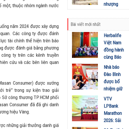
mở rộng
nhượng
số một, thuộc nhóm ngành nước
NMLD
quyền, tìm
Dung Quất
kiếm đối
06/07/2026
Bài viết mới nhất
tác tại các
ồ uống năm 2024 được xây dựng
tỉnh thành
 quan. Các công ty được đánh
Herbalife
lực tài chính thể hiện trên báo
30/06/2026
Việt Nam
hông được đánh giá bằng phương
đồng hành
 công ty trên các kênh truyền
cùng Báo
hiên cứu và các bên liên quan
Sức khỏe
Nhà báo
và Đời
Đào Bình
sống tổ
được bổ
 Masan Consumer) được xướng
chức Cuộc
nhiệm giữ
 trẻ” trong sự kiện trao giải
thi “Tôi
chức Tổng
o Sở công thương TP.HCM phối
VTV
Khỏe Đẹp
Biên tập
Masan Consumer đã đã ghi danh
LPBank
Hơn” lần
Tạp chí
hương hiệu Vàng.
Marathon
thứ 5 để
Doanh
2026: Sải
khuyến
nghiệp và
ợc những giải thưởng danh giá
bước qua