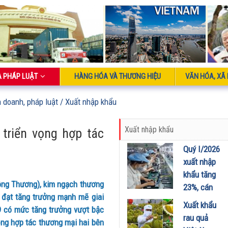
À PHÁP LUẬT
HÀNG HÓA VÀ THƯƠNG HIỆU
VĂN HÓA, XÃ 
h doanh, pháp luật
/ Xuất nhập khẩu
Xuất nhập khẩu
triển vọng hợp tác
Quý I/2026
xuất nhập
khẩu tăng
ông Thương), kim ngạch thương
23%, cán
 đạt tăng trưởng mạnh mẽ giai
cân thương
Xuất khẩu
9 có mức tăng trưởng vượt bậc
mại đảo
rau quả
ọng hợp tác thương mại hai bên
chiều sang