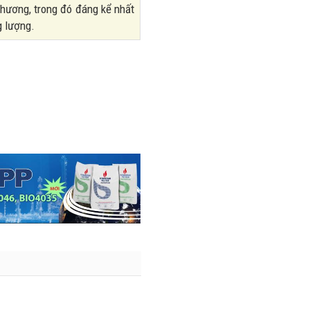
nhiều trên
hương, trong đó đáng kể nhất
lượng và
đường
g lượng.
doanh thu
28/07/2026
27/07/2026