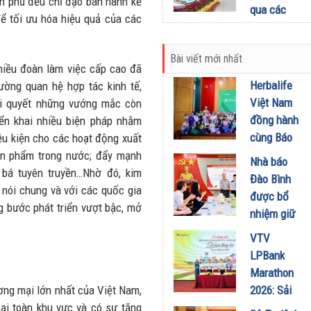
h phủ đều chỉ đạo ban hành kế
30/07/2024
qua các
ể tối ưu hóa hiệu quả của các
cửa khẩu
tăng mạnh
Bài viết mới nhất
14/06/2024
iều đoàn làm việc cấp cao đã
Herbalife
cường quan hệ hợp tác kinh tế,
Việt Nam
ải quyết những vướng mắc còn
đồng hành
iển khai nhiều biện pháp nhằm
cùng Báo
ều kiện cho các hoạt động xuất
Sức khỏe
ản phẩm trong nước; đẩy mạnh
Nhà báo
và Đời
 bá tuyên truyền…Nhờ đó, kim
Đào Bình
sống tổ
 nói chung và với các quốc gia
được bổ
chức Cuộc
 bước phát triển vượt bậc, mở
nhiệm giữ
thi “Tôi
chức Tổng
VTV
Khỏe Đẹp
Biên tập
LPBank
Hơn” lần
Tạp chí
Marathon
thứ 5 để
Doanh
ơng mại lớn nhất của Việt Nam,
2026: Sải
khuyến
nghiệp và
i toàn khu vực và có sự tăng
bước qua