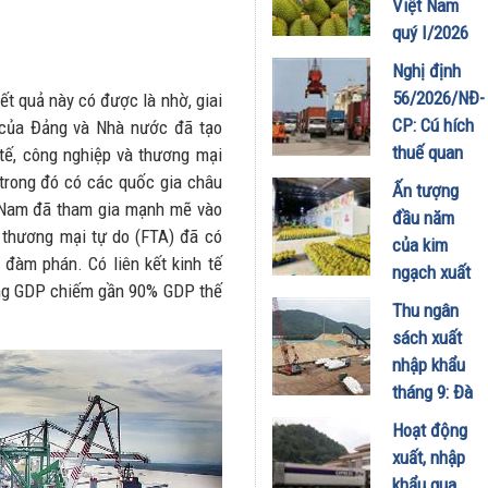
Việt Nam
nhập siêu
quý I/2026
06/04/2026
tăng
Nghị định
trưởng
56/2026/NĐ-
ết quả này có được là nhờ, giai
mạnh, sầu
CP: Cú hích
 của Đảng và Nhà nước đã tạo
riêng tiếp
thuế quan
tế, công nghiệp và thương mại
tục thống
mới cho
 trong đó có các quốc gia châu
Ấn tượng
lĩnh thị
thương mại
ệt Nam đã tham gia mạnh mẽ vào
đầu năm
trường
biên mậu
 thương mại tự do (FTA) đã có
của kim
02/04/2026
Việt Nam –
đàm phán. Có liên kết kinh tế
ngạch xuất
Campuchia
tổng GDP chiếm gần 90% GDP thế
khẩu rau
Thu ngân
23/02/2026
quả
sách xuất
02/02/2026
nhập khẩu
tháng 9: Đà
tăng
Hoạt động
trưởng
xuất, nhập
chững lại,
khẩu qua