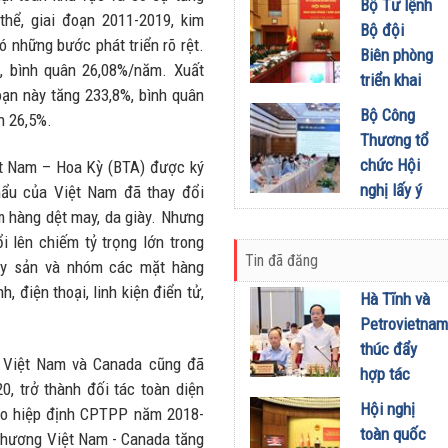
khích mọi
Bộ Tư lệnh
Đầu tư
hể, giai đoạn 2011-2019, kim
miền Di
người trở
Bộ đội
01/08/2026
 những bước phát triển rõ rệt.
sản, lan
thành
Biên phòng
%, bình quân 26,08%/năm. Xuất
tỏa giá trị
phiên bản
triển khai
ạn này tăng 233,8%, bình quân
du lịch
tốt hơn của
phương
Bộ Công
n 26,5%.
xanh
chính mình
hướng,
Thương tổ
31/07/2026
01/08/2026
nhiệm vụ
chức Hội
ệt Nam – Hoa Kỳ (BTA) được ký
trọng tâm
nghị lấy ý
hẩu của Việt Nam đã thay đổi
tháng
kiến dự
m hàng dệt may, da giày. Nhưng
8/2026
thảo Nghị
 lên chiếm tỷ trọng lớn trong
31/07/2026
Tin đã đăng
định về
ủy sản và nhóm các mặt hàng
kinh doanh
, điện thoại, linh kiện điển tử,
Hà Tĩnh và
xăng dầu
Petrovietnam
29/07/2026
thúc đẩy
 Việt Nam và Canada cũng đã
hợp tác
0, trở thành đối tác toàn diện
phát triển
Hội nghị
heo hiệp định CPTPP năm 2018-
trung tâm
toàn quốc
phương Việt Nam - Canada tăng