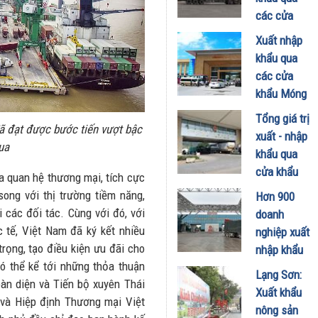
biên mậu
các cửa
chịu tác
khẩu Lạng
Xuất nhập
động gián
Sơn tăng
khẩu qua
tiếp
mạnh
các cửa
13/10/2025
09/10/2024
khẩu Móng
Cái tăng
Tổng giá trị
ã đạt được bước tiến vượt bậc
11,4% so
xuất - nhập
qua
với cùng kỳ
khẩu qua
04/10/2024
cửa khẩu
a quan hệ thương mại, tích cực
Lào Cai đạt
song với thị trường tiềm năng,
Hơn 900
gần 1,9 tỷ
các đối tác. Cùng với đó, với
doanh
USD
 tế, Việt Nam đã ký kết nhiều
nghiệp xuất
09/08/2024
rọng, tạo điều kiện ưu đãi cho
nhập khẩu
ó thể kể tới những thỏa thuận
qua cửa
Lạng Sơn:
àn diện và Tiến bộ xuyên Thái
khẩu Móng
Xuất khẩu
và Hiệp định Thương mại Việt
Cái
nông sản