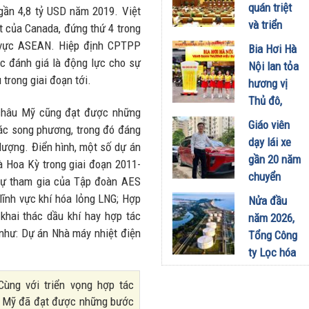
công
quán triệt
 gần 4,8 tỷ USD năm 2019. Việt
nghiệp -
và triển
t của Canada, đứng thứ 4 trong
năng lượng
khai thực
 vực ASEAN. Hiệp định CPTPP
Bia Hơi Hà
sinh thái
hiện Nghị
c đánh giá là động lực cho sự
Nội lan tỏa
tại Vũng
quyết Hội
 trong giai đoạn tới.
hương vị
Áng
nghị Trung
Thủ đô,
29/07/2026
ương 3
 châu Mỹ cũng đạt được những
khuấy động
Giáo viên
ác song phương, trong đó đáng
29/07/2026
mùa hè tại
dạy lái xe
 lượng. Điển hình, một số dự án
TP. Hồ Chí
gần 20 năm
à Hoa Kỳ trong giai đoạn 2011-
Minh
chuyển
 sự tham gia của Tập đoàn AES
18/07/2026
sang dùng
lĩnh vực khí hóa lỏng LNG; Hợp
Nửa đầu
Limo
khai thác dầu khí hay hợp tác
năm 2026,
Green: Tôi
o như: Dự án Nhà máy nhiệt điện
Tổng Công
đã hiểu vì
ty Lọc hóa
sao xe điện
dầu Việt
ngày càng
ùng với triển vọng hợp tác
Nam lập kỷ
xuất hiện
u Mỹ đã đạt được những bước
lục sản