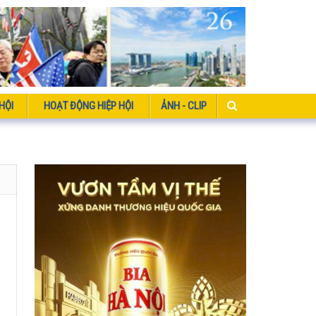
HỘI
HOẠT ĐỘNG HIỆP HỘI
ẢNH - CLIP