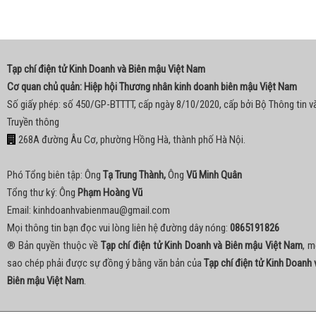
Tạp chí điện tử Kinh Doanh và Biên mậu Việt Nam
Cơ quan chủ quản: Hiệp hội Thương nhân kinh doanh biên mậu Việt Nam
Số giấy phép: số 450/GP-BTTTT, cấp ngày 8/10/2020, cấp bởi Bộ Thông tin v
Truyền thông
268A đường Âu Cơ, phường Hồng Hà, thành phố Hà Nội.
Phó Tổng biên tập: Ông
Tạ Trung Thành,
Ông
Vũ Minh Quân
Tổng thư ký: Ông
Phạm Hoàng Vũ
Email:
kinhdoanhvabienmau@gmail.com
Mọi thông tin bạn đọc vui lòng liên hệ đường dây nóng:
0865191826
® Bản quyền thuộc về
Tạp chí điện tử Kinh Doanh và Biên mậu Việt Nam
, m
sao chép phải được sự đồng ý bằng văn bản của
Tạp chí điện tử Kinh Doanh 
Biên mậu Việt Nam
.