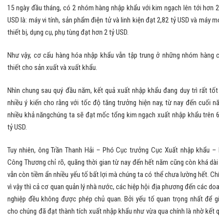
15 ngày đầu tháng, có 2 nhóm hàng nhập khẩu với kim ngạch lên tới hơn 2
USD là: máy vi tính, sản phẩm điện tử và linh kiện đạt 2,82 tỷ USD và máy m
thiết bị, dụng cụ, phụ tùng đạt hơn 2 tỷ USD.
Như vậy, cơ cấu hàng hóa nhập khẩu vẫn tập trung ở những nhóm hàng 
thiết cho sản xuất và xuất khẩu.
Nhìn chung sau quý đầu năm, kết quả xuất nhập khẩu đang duy trì rất tốt
nhiều ý kiến cho rằng với tốc độ tăng trưởng hiện nay, từ nay đến cuối n
nhiều khả năngchúng ta sẽ đạt mốc tổng kim ngạch xuất nhập khẩu trên 
tỷ USD.
Tuy nhiên, ông Trần Thanh Hải – Phó Cục trưởng Cục Xuất nhập khẩu –
Công Thương chỉ rõ, quãng thời gian từ nay đến hết năm cũng còn khá dài
vẫn còn tiềm ẩn nhiều yếu tố bất lợi mà chúng ta có thể chưa lường hết. Ch
vì vậy thì cả cơ quan quản lý nhà nước, các hiệp hội địa phương đến các do
nghiệp đều không được phép chủ quan. Bởi yếu tố quan trọng nhất để g
cho chúng đã đạt thành tích xuất nhập khẩu như vừa qua chính là nhờ kết 