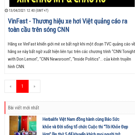
13/04/2021 12:40 (GMT+7)
VinFast - Thương hiệu xe hơi Việt quảng cáo ra
toàn cầu trên sóng CNN
Hãng xe VinFast khiến giới mê xe bất ngờ khi một đoạn TVC quảng cáo v
hãng xe này bất ngờ xuất hiện liên tục trên các chương trình “CNN Tonigh
with Don Lemon”, “CNN Newsroom”, “Inside Politics”… của kênh truyền
hình CNN.
«
1
»
Bài viết mới nhất
Herbalife Việt Nam đồng hành cùng Báo Sức
khỏe và Đời sống tổ chức Cuộc thi “Tôi Khỏe Đẹp
Hơn” lần thứ 5 để khuyến khích mọi người trở