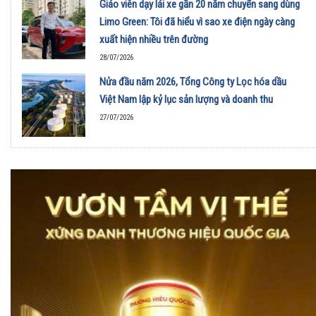
Giáo viên dạy lái xe gần 20 năm chuyển sang dùng
Limo Green: Tôi đã hiểu vì sao xe điện ngày càng
xuất hiện nhiều trên đường
28/07/2026
Nửa đầu năm 2026, Tổng Công ty Lọc hóa dầu
Việt Nam lập kỷ lục sản lượng và doanh thu
27/07/2026