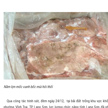
Nầm lợn mốc xanh bốc mùi hôi thối
Qua công tác trinh sát, đêm ngày 24/12, tại bãi đất trống khu vực khố
phường Vĩnh Trại, TP Lạng Sơn, lực lượng chức năng tỉnh Lạng Sơn đã p