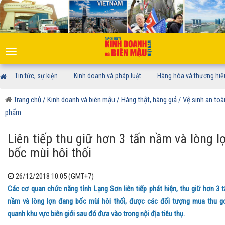
Toggle
navigation
Tin tức, sự kiện
Kinh doanh và pháp luật
Hàng hóa và thương hiệ
Trang chủ
/ Kinh doanh và biên mậu
/ Hàng thật, hàng giả
/ Vệ sinh an to
phẩm
Liên tiếp thu giữ hơn 3 tấn nầm và lòng l
bốc mùi hôi thối
26/12/2018 10:05 (GMT+7)
Các cơ quan chức năng tỉnh Lạng Sơn liên tiếp phát hiện, thu giữ hơn 3 t
nầm và lòng lợn đang bốc mùi hôi thối, được các đối tượng mua thu 
quanh khu vực biên giới sau đó đưa vào trong nội địa tiêu thụ.