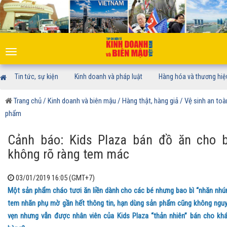
Toggle
navigation
Tin tức, sự kiện
Kinh doanh và pháp luật
Hàng hóa và thương hiệ
Trang chủ
/ Kinh doanh và biên mậu
/ Hàng thật, hàng giả
/ Vệ sinh an to
phẩm
Cảnh báo: Kids Plaza bán đồ ăn cho 
không rõ ràng tem mác
03/01/2019 16:05 (GMT+7)
Một sản phẩm cháo tươi ăn liền dành cho các bé nhưng bao bì “nhăn nhú
tem nhãn phụ mờ gần hết thông tin, hạn dùng sản phẩm cũng không ngu
vẹn nhưng vẫn được nhân viên của Kids Plaza “thản nhiên” bán cho kh