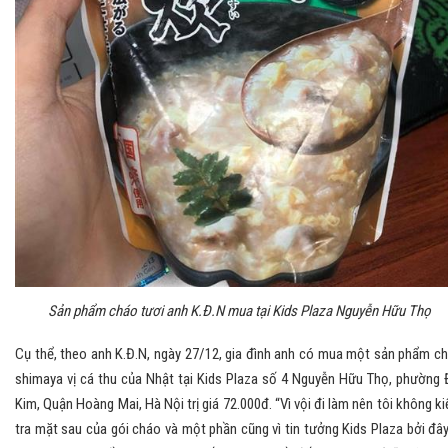
Sản phẩm cháo tươi anh K.Đ.N mua tại Kids Plaza Nguyễn Hữu Thọ
Cụ thể, theo anh K.Đ.N, ngày 27/12, gia đình anh có mua một sản phẩm c
shimaya vị cá thu của Nhật tại Kids Plaza số 4 Nguyễn Hữu Thọ, phường 
Kim, Quận Hoàng Mai, Hà Nội trị giá 72.000đ. “Vì vội đi làm nên tôi không k
tra mặt sau của gói cháo và một phần cũng vì tin tưởng Kids Plaza bởi đây