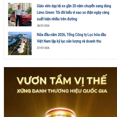
Giáo viên dạy lái xe gần 20 năm chuyển sang dùng
Limo Green: Tôi đã hiểu vì sao xe điện ngày càng
xuất hiện nhiều trên đường
28/07/2026
Nửa đầu năm 2026, Tổng Công ty Lọc hóa dầu
Việt Nam lập kỷ lục sản lượng và doanh thu
27/07/2026