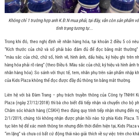
Không chỉ 1 trường hợp anh K.Đ.N mua phải, tại đây, vẫn còn sản phẩm vớ
tình trạng tương tự...
Trong khi đó, theo nghị định về nhãn hàng hóa, tại khoản 2 điều 5 có nêu
“Kích thước của chữ và số phải bảo đảm đủ để đọc bằng mắt thường”
“màu sắc của chữ, chữ số, hình vẽ, hình ảnh, dấu hiệu, ký hiệu ghi trên n
hàng hóa phải rõ ràng” (theo Điều 6. Màu sắc của chữ, ký hiệu và hình ảnh t
nhãn hàng hóa). So sánh với thực tế, tem, nhãn phụ trên sản phẩm nhập k
của Kids Plaza không thể đọc được đầy đủ thông tin bằng mắt thường.
Liên hệ với bà Đàm Trang – phụ trách truyền thông của Công ty TNHH K
Plaza (ngày 27/12/2018) thì bà cho biết đã tiếp nhận và chuyển cho bộ p
Chăm sóc khách hàng (CSKH) theo đúng quy trình tiếp nhận nhưng đến n
2/1/2019, chúng tôi không nhận được phản hồi nào từ phía Kids Plaza. T
tục liên hệ để xác minh thông tin nhưng đến thời điểm hiện tại, Kids Plaza 
“im lặng” và chưa có bất cứ động thái nào giải thích về sự việc trên cho kh