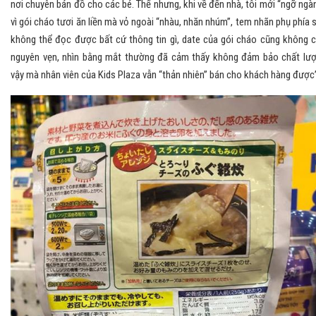
nơi chuyên bán đồ cho các bé. Thế nhưng, khi về đến nhà, tôi mới “ngỡ ngà
vì gói cháo tươi ăn liền mà vỏ ngoài “nhàu, nhăn nhúm”, tem nhãn phụ phía 
không thể đọc được bất cứ thông tin gì, date của gói cháo cũng không 
nguyên vẹn, nhìn bằng mắt thường đã cảm thấy không đảm bảo chất lư
vậy mà nhân viên của Kids Plaza vẫn “thản nhiên” bán cho khách hàng được