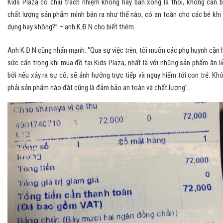
Kids Plaza có chịu trách nhiệm không hay bán xong là thôi, không cần b
chất lượng sản phẩm mình bán ra như thế nào, có an toàn cho các bé khi
dụng hay không?” – anh K.Đ.N cho biết thêm.
Anh K.Đ.N cũng nhấn mạnh: "Qua sự việc trên, tôi muốn các phụ huynh cần 
sức cẩn trọng khi mua đồ tại Kids Plaza, nhất là với những sản phẩm ăn li
bởi nếu xảy ra sự cố, sẽ ảnh hưởng trực tiếp và nguy hiểm tới con trẻ. Kh
phải sản phẩm nào đắt cũng là đảm bảo an toàn và chất lượng".