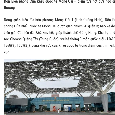
Đồn Biên phòng Cửa khẩu quốc tế Móng Cái – điểm tựa nơi cửa ngõ g
thương
Đóng quân trên địa bàn phường Móng Cái 1 (tỉnh Quảng Ninh), Đồn B
phòng Cửa khẩu quốc tế Móng Cái được giao nhiệm vụ quản lý, bảo vệ đ
biên giới đất liền dài 2,62 km, tiếp giáp thành phố Đông Hưng, Khu tự trị 
tộc Choang Quảng Tây (Trung Quốc), với hệ thống 3 mốc quốc giới (1368(
1368(3), 1369(2)), cùng khu vực cửa khẩu quốc tế trọng điểm của tỉnh và 
vực.