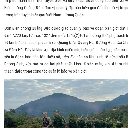
Tiếp nối hành trình trên tuyến biển và cửa khẩu, đoàn công tác đến với 
Biên phòng Quảng Đức, đơn vị quản lý địa bàn biên giới đất liền có vị trí q
trọng trên tuyến biên giới Việt Nam – Trung Quốc.
Đồn Biên phòng Quảng Đức được giao quản lý, bảo vệ đoạn biên giới đất l
dài 17,220 km, từ mốc 1327 đến mốc 1345(2)+617m, đồng thời phụ trách 
50 km bờ biển qua địa bàn 5 xã: Quảng Đức, Quảng Hà, Đường Hoa, Cái Ch
và Đầm Hà. Đây là khu vực địa hình miền núi, biên giới phức tạp, dân cư 
yếu là đồng bào dân tộc thiểu số; trên địa bàn có Khu kinh tế cửa khẩu 
Phong Sinh, vừa mở ra cơ hội phát triển kinh tế biên mậu, vừa đặt ra nh
thách thức trong công tác quản lý, bảo vệ biên giới.