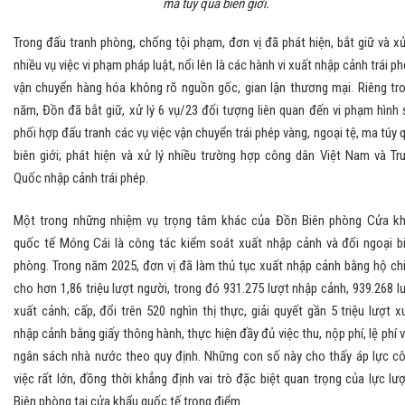
ma túy qua biên giới.
Trong đấu tranh phòng, chống tội phạm, đơn vị đã phát hiện, bắt giữ và xử
nhiều vụ việc vi phạm pháp luật, nổi lên là các hành vi xuất nhập cảnh trái ph
vận chuyển hàng hóa không rõ nguồn gốc, gian lận thương mại. Riêng tr
năm, Đồn đã bắt giữ, xử lý 6 vụ/23 đối tượng liên quan đến vi phạm hình 
phối hợp đấu tranh các vụ việc vận chuyển trái phép vàng, ngoại tệ, ma túy 
biên giới; phát hiện và xử lý nhiều trường hợp công dân Việt Nam và Tr
Quốc nhập cảnh trái phép.
Một trong những nhiệm vụ trọng tâm khác của Đồn Biên phòng Cửa k
quốc tế Móng Cái là công tác kiểm soát xuất nhập cảnh và đối ngoại b
phòng. Trong năm 2025, đơn vị đã làm thủ tục xuất nhập cảnh bằng hộ ch
cho hơn 1,86 triệu lượt người, trong đó 931.275 lượt nhập cảnh, 939.268 l
xuất cảnh; cấp, đổi trên 520 nghìn thị thực, giải quyết gần 5 triệu lượt x
nhập cảnh bằng giấy thông hành, thực hiện đầy đủ việc thu, nộp phí, lệ phí 
ngân sách nhà nước theo quy định. Những con số này cho thấy áp lực c
việc rất lớn, đồng thời khẳng định vai trò đặc biệt quan trọng của lực lư
Biên phòng tại cửa khẩu quốc tế trọng điểm.