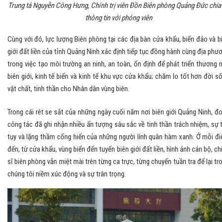
Trung tá Nguyễn Công Hưng, Chính trị viên Đồn Biên phòng Quảng Đức chia
thông tin với phóng viên
Cùng với đó, lực lượng Biên phòng tại các địa bàn cửa khẩu, biển đảo và b
giới đất liền của tỉnh Quảng Ninh xác định tiếp tục đồng hành cùng địa phư
trong việc tạo môi trường an ninh, an toàn, ổn định để phát triển thương 
biên giới, kinh tế biển và kinh tế khu vực cửa khẩu; chăm lo tốt hơn đời s
vật chất, tinh thần cho Nhân dân vùng biên.
Trong cái rét se sắt của những ngày cuối năm nơi biên giới Quảng Ninh, đ
công tác đã ghi nhận nhiều ấn tượng sâu sắc về tinh thần trách nhiệm, sự 
tụy và lặng thầm cống hiến của những người lính quân hàm xanh. Ở mỗi đ
đến, từ cửa khẩu, vùng biển đến tuyến biên giới đất liền, hình ảnh cán bộ, ch
sĩ biên phòng vẫn miệt mài trên từng ca trực, từng chuyến tuần tra để lại tr
chúng tôi niềm xúc động và sự trân trọng.