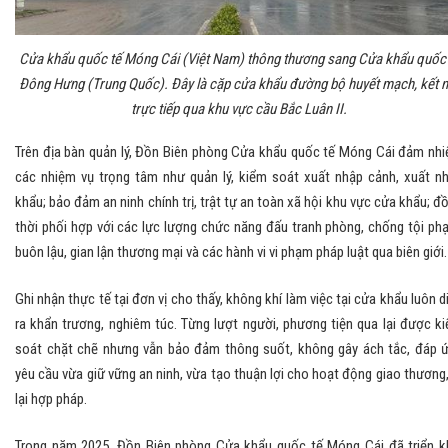
Cửa khẩu quốc tế Móng Cái (Việt Nam) thông thương sang Cửa khẩu quốc 
Đông Hưng (Trung Quốc). Đây là cặp cửa khẩu đường bộ huyết mạch, kết n
trực tiếp qua khu vực cầu Bắc Luân II.
Trên địa bàn quản lý, Đồn Biên phòng Cửa khẩu quốc tế Móng Cái đảm nh
các nhiệm vụ trọng tâm như quản lý, kiểm soát xuất nhập cảnh, xuất n
khẩu; bảo đảm an ninh chính trị, trật tự an toàn xã hội khu vực cửa khẩu; đ
thời phối hợp với các lực lượng chức năng đấu tranh phòng, chống tội ph
buôn lậu, gian lận thương mại và các hành vi vi phạm pháp luật qua biên giới.
Ghi nhận thực tế tại đơn vị cho thấy, không khí làm việc tại cửa khẩu luôn d
ra khẩn trương, nghiêm túc. Từng lượt người, phương tiện qua lại được k
soát chặt chẽ nhưng vẫn bảo đảm thông suốt, không gây ách tắc, đáp 
yêu cầu vừa giữ vững an ninh, vừa tạo thuận lợi cho hoạt động giao thương,
lại hợp pháp.
Trong năm 2025, Đồn Biên phòng Cửa khẩu quốc tế Móng Cái đã triển k