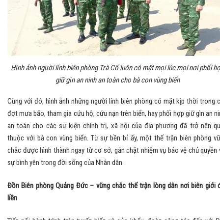
Hình ảnh người lính biên phòng Trà Cổ luôn có mặt mọi lúc mọi nơi phối h
giữ gìn an ninh an toàn cho bà con vùng biển
Cùng với đó, hình ảnh những người lính biên phòng có mặt kịp thời trong 
đợt mưa bão, tham gia cứu hộ, cứu nạn trên biển, hay phối hợp giữ gìn an ni
an toàn cho các sự kiện chính trị, xã hội của địa phương đã trở nên q
thuộc với bà con vùng biển. Từ sự bền bỉ ấy, một thế trận biên phòng v
chắc được hình thành ngay từ cơ sở, gắn chặt nhiệm vụ bảo vệ chủ quyền 
sự bình yên trong đời sống của Nhân dân.
Đồn Biên phòng Quảng Đức – vững chắc thế trận lòng dân nơi biên giới 
liền