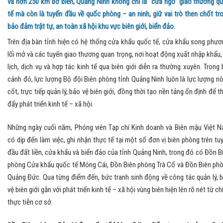
và hơn 250 km bờ biển, Quảng Ninh không chỉ là “cửa ngõ” giao thương q
tế mà còn là tuyến đầu về quốc phòng – an ninh, giữ vai trò then chốt tr
bảo đảm trật tự, an toàn xã hội khu vực biên giới, biển đảo.
Trên địa bàn tỉnh hiện có hệ thống cửa khẩu quốc tế, cửa khẩu song phươ
lối mở và các tuyến giao thương quan trọng, nơi hoạt động xuất nhập khẩu,
lịch, dịch vụ và hợp tác kinh tế qua biên giới diễn ra thường xuyên. Trong 
cảnh đó, lực lượng Bộ đội Biên phòng tỉnh Quảng Ninh luôn là lực lượng n
cốt, trực tiếp quản lý, bảo vệ biên giới, đồng thời tạo nền tảng ổn định để t
đẩy phát triển kinh tế – xã hội.
Những ngày cuối năm, Phóng viên Tạp chí Kinh doanh và Biên mậu Việt 
có dịp đến làm việc, ghi nhận thực tế tại một số đơn vị biên phòng trên tu
đầu đất liền, cửa khẩu và biển đảo của tỉnh Quảng Ninh, trong đó có Đồn B
phòng Cửa khẩu quốc tế Móng Cái, Đồn Biên phòng Trà Cổ và Đồn Biên ph
Quảng Đức. Qua từng điểm đến, bức tranh sinh động về công tác quản lý, 
vệ biên giới gắn với phát triển kinh tế – xã hội vùng biên hiện lên rõ nét từ ch
thực tiễn cơ sở.