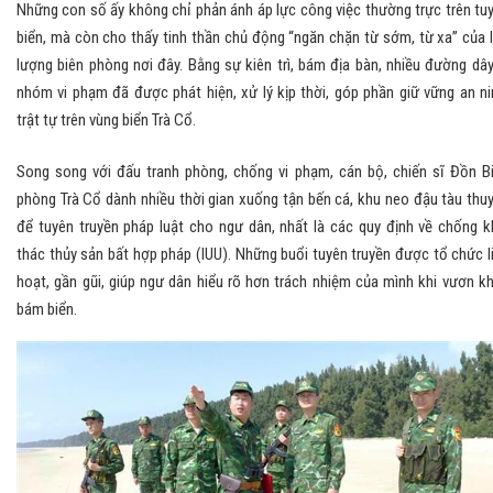
Những con số ấy không chỉ phản ánh áp lực công việc thường trực trên tu
biển, mà còn cho thấy tinh thần chủ động “ngăn chặn từ sớm, từ xa” của 
lượng biên phòng nơi đây. Bằng sự kiên trì, bám địa bàn, nhiều đường dây
nhóm vi phạm đã được phát hiện, xử lý kịp thời, góp phần giữ vững an ni
trật tự trên vùng biển Trà Cổ.
Song song với đấu tranh phòng, chống vi phạm, cán bộ, chiến sĩ Đồn B
phòng Trà Cổ dành nhiều thời gian xuống tận bến cá, khu neo đậu tàu thu
để tuyên truyền pháp luật cho ngư dân, nhất là các quy định về chống k
thác thủy sản bất hợp pháp (IUU). Những buổi tuyên truyền được tổ chức l
hoạt, gần gũi, giúp ngư dân hiểu rõ hơn trách nhiệm của mình khi vươn kh
bám biển.