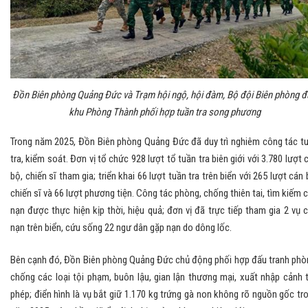
Đồn Biên phòng Quảng Đức và Trạm hội ngộ, hội đàm, Bộ đội Biên phòng đ
khu Phòng Thành phối hợp tuần tra song phương
Trong năm 2025, Đồn Biên phòng Quảng Đức đã duy trì nghiêm công tác t
tra, kiểm soát. Đơn vị tổ chức 928 lượt tổ tuần tra biên giới với 3.780 lượt 
bộ, chiến sĩ tham gia; triển khai 66 lượt tuần tra trên biển với 265 lượt cán 
chiến sĩ và 66 lượt phương tiện. Công tác phòng, chống thiên tai, tìm kiếm 
nạn được thực hiện kịp thời, hiệu quả; đơn vị đã trực tiếp tham gia 2 vụ 
nạn trên biển, cứu sống 22 ngư dân gặp nạn do dông lốc.
Bên cạnh đó, Đồn Biên phòng Quảng Đức chủ động phối hợp đấu tranh phò
chống các loại tội phạm, buôn lậu, gian lận thương mại, xuất nhập cảnh t
phép; điển hình là vụ bắt giữ 1.170 kg trứng gà non không rõ nguồn gốc tr