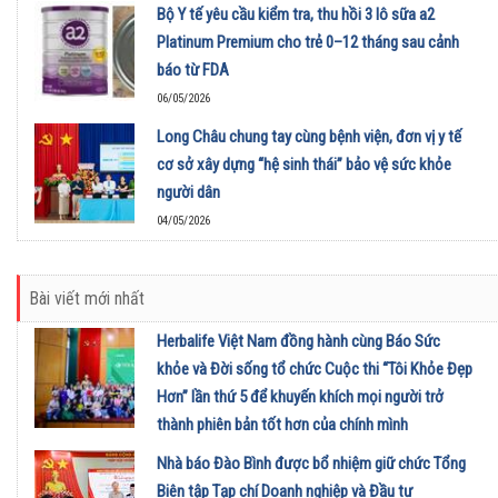
Bộ Y tế yêu cầu kiểm tra, thu hồi 3 lô sữa a2
Platinum Premium cho trẻ 0–12 tháng sau cảnh
báo từ FDA
06/05/2026
Long Châu chung tay cùng bệnh viện, đơn vị y tế
cơ sở xây dựng “hệ sinh thái” bảo vệ sức khỏe
người dân
04/05/2026
Bài viết mới nhất
Herbalife Việt Nam đồng hành cùng Báo Sức
khỏe và Đời sống tổ chức Cuộc thi “Tôi Khỏe Đẹp
Hơn” lần thứ 5 để khuyến khích mọi người trở
thành phiên bản tốt hơn của chính mình
01/08/2026
Nhà báo Đào Bình được bổ nhiệm giữ chức Tổng
Biên tập Tạp chí Doanh nghiệp và Đầu tư