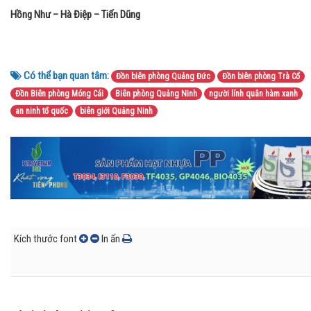
Hồng Như – Hà Điệp – Tiến Dũng
Có thể bạn quan tâm:
Đồn biên phòng Quảng Đức
Đồn biên phòng Trà Cổ
Đồn Biên phòng Móng Cái
Biên phòng Quảng Ninh
người lính quân hàm xanh
an ninh tổ quốc
biên giới Quảng Ninh
Kích thước font
In ấn