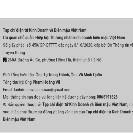
Tạp chí điện tử Kinh Doanh và Biên mậu Việt Nam
Cơ quan chủ quản: Hiệp hội Thương nhân kinh doanh biên mậu Việt Nam
Số giấy phép: số 450/GP-BTTTT, cấp ngày 8/10/2020, cấp bởi Bộ Thông tin v
Truyền thông
268A đường Âu Cơ, phường Hồng Hà, thành phố Hà Nội.
Phó Tổng biên tập: Ông
Tạ Trung Thành,
Ông
Vũ Minh Quân
Tổng thư ký: Ông
Phạm Hoàng Vũ
Email:
kinhdoanhvabienmau@gmail.com
Mọi thông tin bạn đọc vui lòng liên hệ đường dây nóng:
0865191826
® Bản quyền thuộc về
Tạp chí điện tử Kinh Doanh và Biên mậu Việt Nam
, m
sao chép phải được sự đồng ý bằng văn bản của
Tạp chí điện tử Kinh Doanh 
Biên mậu Việt Nam
.