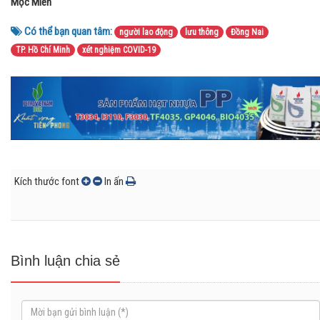
Mộc Miên
Có thể bạn quan tâm:
người lao động
lưu thông
Đồng Nai
TP. Hồ Chí Minh
xét nghiệm COVID-19
Kích thước font
In ấn
Bình luận chia sẻ