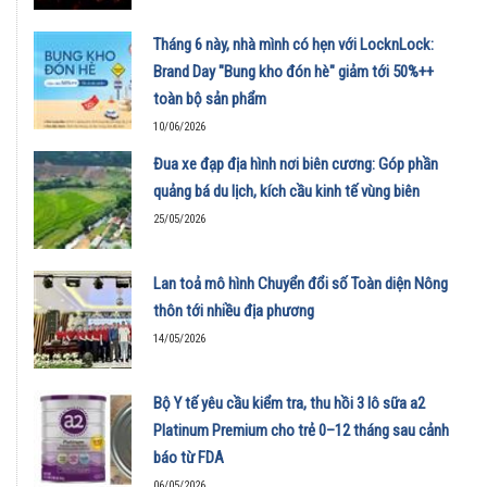
Tháng 6 này, nhà mình có hẹn với LocknLock:
Brand Day "Bung kho đón hè" giảm tới 50%++
toàn bộ sản phẩm
10/06/2026
Đua xe đạp địa hình nơi biên cương: Góp phần
quảng bá du lịch, kích cầu kinh tế vùng biên
25/05/2026
Lan toả mô hình Chuyển đổi số Toàn diện Nông
thôn tới nhiều địa phương
14/05/2026
Bộ Y tế yêu cầu kiểm tra, thu hồi 3 lô sữa a2
Platinum Premium cho trẻ 0–12 tháng sau cảnh
báo từ FDA
06/05/2026